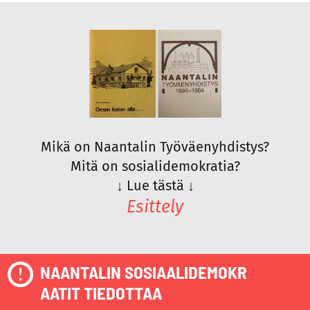
Mikä on Naantalin Työväenyhdistys?
Mitä on sosialidemokratia?
↓
Lue tästä
↓
Esittely
NAANTALIN SOSIAALIDEMOKR
AATIT TIEDOTTAA