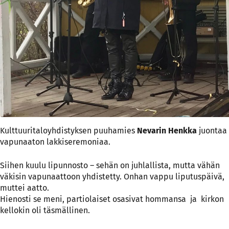
Kulttuuritaloyhdistyksen puuhamies
Nevarin Henkka
juontaa
vapunaaton lakkiseremoniaa.
Siihen kuulu lipunnosto – sehän on juhlallista, mutta vähän
väkisin vapunaattoon yhdistetty. Onhan vappu liputuspäivä,
muttei aatto.
Hienosti se meni, partiolaiset osasivat hommansa ja kirkon
kellokin oli täsmällinen.