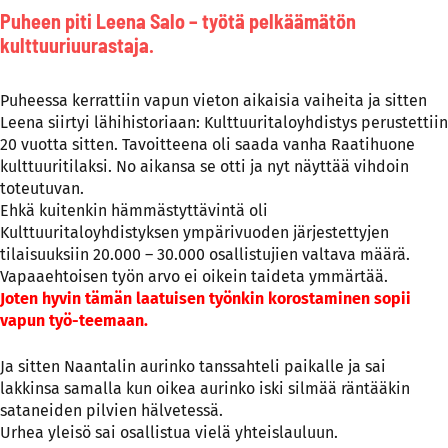
Puheen piti Leena Salo – työtä pelkäämätön
kulttuuriuurastaja.
Puheessa kerrattiin vapun vieton aikaisia vaiheita ja sitten
Leena siirtyi lähihistoriaan: Kulttuuritaloyhdistys perustettiin
20 vuotta sitten. Tavoitteena oli saada vanha Raatihuone
kulttuuritilaksi. No aikansa se otti ja nyt näyttää vihdoin
toteutuvan.
Ehkä kuitenkin hämmästyttävintä oli
Kulttuuritaloyhdistyksen ympärivuoden järjestettyjen
tilaisuuksiin 20.000 – 30.000 osallistujien valtava määrä.
Vapaaehtoisen työn arvo ei oikein taideta ymmärtää.
Joten hyvin tämän laatuisen työnkin korostaminen sopii
vapun työ-teemaan.
Ja sitten Naantalin aurinko tanssahteli paikalle ja sai
lakkinsa samalla kun oikea aurinko iski silmää räntääkin
sataneiden pilvien hälvetessä.
Urhea yleisö sai osallistua vielä yhteislauluun.