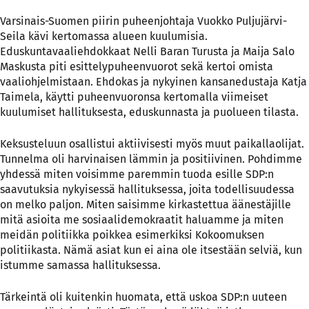
Varsinais-Suomen piirin puheenjohtaja Vuokko Puljujärvi-
Seila kävi kertomassa alueen kuulumisia.
Eduskuntavaaliehdokkaat Nelli Baran Turusta ja Maija Salo
Maskusta piti esittelypuheenvuorot sekä kertoi omista
vaaliohjelmistaan. Ehdokas ja nykyinen kansanedustaja Katja
Taimela, käytti puheenvuoronsa kertomalla viimeiset
kuulumiset hallituksesta, eduskunnasta ja puolueen tilasta.
Keksusteluun osallistui aktiivisesti myös muut paikallaolijat.
Tunnelma oli harvinaisen lämmin ja positiivinen. Pohdimme
yhdessä miten voisimme paremmin tuoda esille SDP:n
saavutuksia nykyisessä hallituksessa, joita todellisuudessa
on melko paljon. Miten saisimme kirkastettua äänestäjille
mitä asioita me sosiaalidemokraatit haluamme ja miten
meidän politiikka poikkea esimerkiksi Kokoomuksen
politiikasta. Nämä asiat kun ei aina ole itsestään selviä, kun
istumme samassa hallituksessa.
Tärkeintä oli kuitenkin huomata, että uskoa SDP:n uuteen