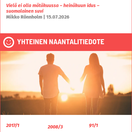
Vielä ei olla mätäkuussa – heinäkuun idus –
suomalainen suvi
Mikko Rönnholm | 15.07.2026
YHTEINEN NAANTALITIEDOTE
2017/1
91/1
2008/3