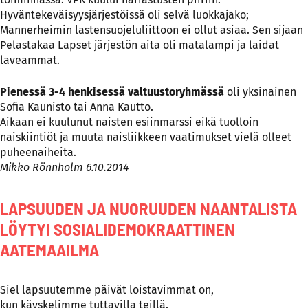
Hyväntekeväisyysjärjestöissä oli selvä luokkajako;
Mannerheimin lastensuojeluliittoon ei ollut asiaa. Sen sijaan
Pelastakaa Lapset järjestön aita oli matalampi ja laidat
laveammat.
Pienessä 3-4 henkisessä valtuustoryhmässä
oli yksinainen
Sofia Kaunisto tai Anna Kautto.
Aikaan ei kuulunut naisten esiinmarssi eikä tuolloin
naiskiintiöt ja muuta naisliikkeen vaatimukset vielä olleet
puheenaiheita.
Mikko Rönnholm 6.10.2014
LAPSUUDEN JA NUORUUDEN NAANTALISTA
LÖYTYI SOSIALIDEMOKRAATTINEN
AATEMAAILMA
Siel lapsuutemme päivät loistavimmat on,
kun käyskelimme tuttavilla teillä.