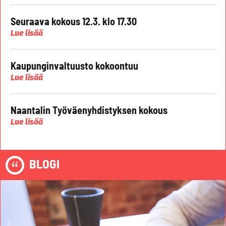
Seuraava kokous 12.3. klo 17.30
Lue lisää
Kaupunginvaltuusto kokoontuu
Lue lisää
Naantalin Työväenyhdistyksen kokous
Lue lisää
BLOGI