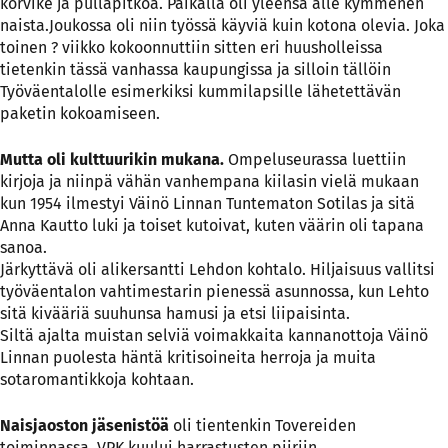
korvike ja pullapitkoa. Paikalla oli yleensä alle kymmenen
naista.Joukossa oli niin työssä käyviä kuin kotona olevia. Joka
toinen ? viikko kokoonnuttiin sitten eri huusholleissa
tietenkin tässä vanhassa kaupungissa ja silloin tällöin
Työväentalolle esimerkiksi kummilapsille lähetettävän
paketin kokoamiseen.
Mutta oli kulttuurikin mukana.
Ompeluseurassa luettiin
kirjoja ja niinpä vähän vanhempana kiilasin vielä mukaan
kun 1954 ilmestyi Väinö Linnan Tuntematon Sotilas ja sitä
Anna Kautto luki ja toiset kutoivat, kuten väärin oli tapana
sanoa.
Järkyttävä oli alikersantti Lehdon kohtalo. Hiljaisuus vallitsi
työväentalon vahtimestarin pienessä asunnossa, kun Lehto
sitä kivääriä suuhunsa hamusi ja etsi liipaisinta.
Siltä ajalta muistan selviä voimakkaita kannanottoja Väinö
Linnan puolesta häntä kritisoineita herroja ja muita
sotaromantikkoja kohtaan.
Naisjaoston jäsenistöä
oli tientenkin Tovereiden
toiminnassa. VPK kuului harrastusten piiriin.