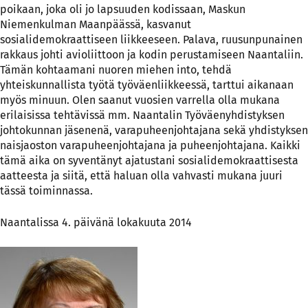
poikaan, joka oli jo lapsuuden kodissaan, Maskun
Niemenkulman Maanpäässä, kasvanut
sosialidemokraattiseen liikkeeseen. Palava, ruusunpunainen
rakkaus johti avioliittoon ja kodin perustamiseen Naantaliin.
Tämän kohtaamani nuoren miehen into, tehdä
yhteiskunnallista työtä työväenliikkeessä, tarttui aikanaan
myös minuun. Olen saanut vuosien varrella olla mukana
erilaisissa tehtävissä mm. Naantalin Työväenyhdistyksen
johtokunnan jäsenenä, varapuheenjohtajana sekä yhdistyksen
naisjaoston varapuheenjohtajana ja puheenjohtajana. Kaikki
tämä aika on syventänyt ajatustani sosialidemokraattisesta
aatteesta ja siitä, että haluan olla vahvasti mukana juuri
tässä toiminnassa.
Naantalissa 4. päivänä lokakuuta 2014