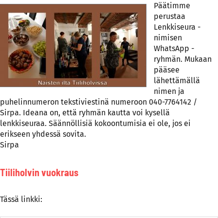
P
äätimme
perustaa
Lenkkiseura -
nimisen
WhatsApp -
ryhmän. Mukaan
pääsee
lähettämällä
nimen ja
puhelinnumeron tekstiviestinä numeroon 040-7764142 /
Sirpa. Ideana on, että ryhmän kautta voi kysellä
lenkkiseuraa. Säännöllisiä kokoontumisia ei ole, jos ei
erikseen yhdessä sovita.
Sirpa
Tiiliholvin vuokraus
Tässä linkki: