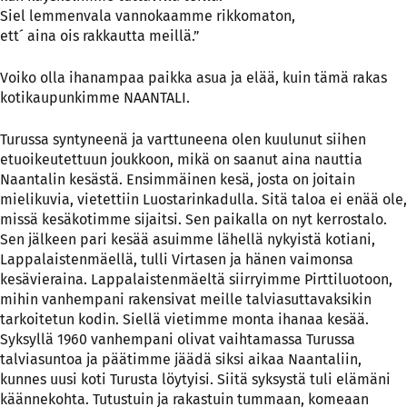
Siel lemmenvala vannokaamme rikkomaton,
ett´ aina ois rakkautta meillä.”
Voiko olla ihanampaa paikka asua ja elää, kuin tämä rakas
kotikaupunkimme NAANTALI.
Turussa syntyneenä ja varttuneena olen kuulunut siihen
etuoikeutettuun joukkoon, mikä on saanut aina nauttia
Naantalin kesästä. Ensimmäinen kesä, josta on joitain
mielikuvia, vietettiin Luostarinkadulla. Sitä taloa ei enää ole,
missä kesäkotimme sijaitsi. Sen paikalla on nyt kerrostalo.
Sen jälkeen pari kesää asuimme lähellä nykyistä kotiani,
Lappalaistenmäellä, tulli Virtasen ja hänen vaimonsa
kesävieraina. Lappalaistenmäeltä siirryimme Pirttiluotoon,
mihin vanhempani rakensivat meille talviasuttavaksikin
tarkoitetun kodin. Siellä vietimme monta ihanaa kesää.
Syksyllä 1960 vanhempani olivat vaihtamassa Turussa
talviasuntoa ja päätimme jäädä siksi aikaa Naantaliin,
kunnes uusi koti Turusta löytyisi. Siitä syksystä tuli elämäni
käännekohta. Tutustuin ja rakastuin tummaan, komeaan