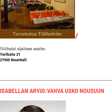
/
Tiiliholvi sijaitsee osoite:
Torikatu 21
21100 Naantali
ISABELLAN ARVIO:VAHVA USKO NOUSUUN