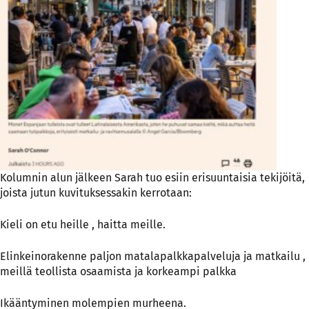
Kolumnin alun jälkeen Sarah tuo esiin erisuuntaisia tekijöitä,
joista jutun kuvituksessakin kerrotaan:
Kieli on etu heille , haitta meille.
Elinkeinorakenne paljon matalapalkkapalveluja ja matkailu ,
meillä teollista osaamista ja korkeampi palkka
Ikääntyminen molempien murheena.