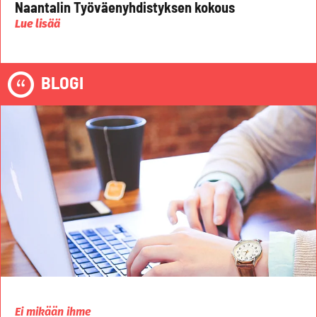
Naantalin Työväenyhdistyksen kokous
Lue lisää
BLOGI
Ei mikään ihme