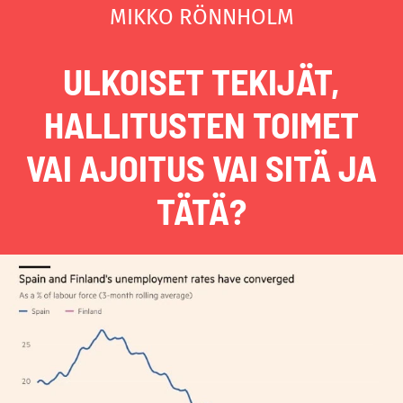
MIKKO RÖNNHOLM
ULKOISET TEKIJÄT,
HALLITUSTEN TOIMET
VAI AJOITUS VAI SITÄ JA
TÄTÄ?