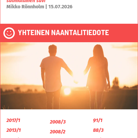
suomalainen suvi
Mikko Rönnholm | 15.07.2026
YHTEINEN NAANTALITIEDOTE
2017/1
91/1
2008/3
2013/1
88/3
2008/2