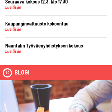
Seuraava kokous 12.3. klo 17.30
Lue lisää
Kaupunginvaltuusto kokoontuu
Lue lisää
Naantalin Työväenyhdistyksen kokous
Lue lisää
BLOGI