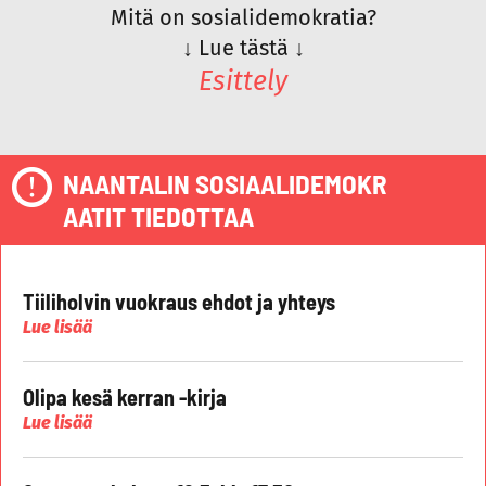
Mitä on sosialidemokratia?
↓
Lue tästä
↓
Esittely
NAANTALIN SOSIAALIDEMOKR
AATIT TIEDOTTAA
Tiiliholvin vuokraus ehdot ja yhteys
Lue lisää
Olipa kesä kerran -kirja
Lue lisää