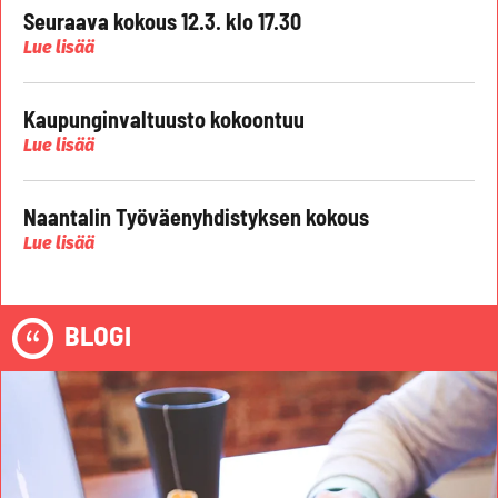
Seuraava kokous 12.3. klo 17.30
Lue lisää
Kaupunginvaltuusto kokoontuu
Lue lisää
Naantalin Työväenyhdistyksen kokous
Lue lisää
BLOGI