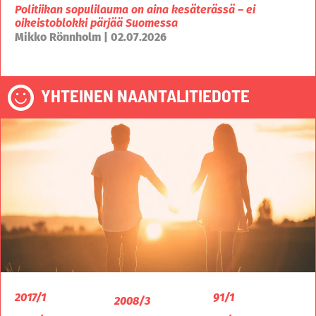
Politiikan sopulilauma on aina kesäterässä – ei
oikeistoblokki pärjää Suomessa
Mikko Rönnholm | 02.07.2026
YHTEINEN NAANTALITIEDOTE
2017/1
91/1
2008/3