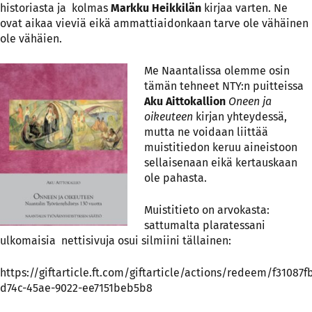
historiasta ja kolmas
Markku Heikkilän
kirjaa varten. Ne
ovat aikaa vieviä eikä ammattiaidonkaan tarve ole vähäinen
ole vähäien.
Me Naantalissa olemme osin
tämän tehneet NTY:n puitteissa
Aku Aittokallion
Oneen ja
oikeuteen
kirjan yhteydessä,
mutta ne voidaan liittää
muistitiedon keruu aineistoon
sellaisenaan eikä kertauskaan
ole pahasta.
Muistitieto on arvokasta:
sattumalta plaratessani
ulkomaisia nettisivuja osui silmiini tällainen:
https://giftarticle.ft.com/giftarticle/actions/redeem/f31087f
d74c-45ae-9022-ee7151beb5b8