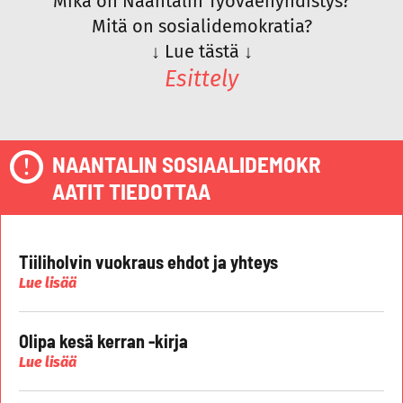
Mikä on Naantalin Työväenyhdistys?
Mitä on sosialidemokratia?
↓
Lue tästä
↓
Esittely
NAANTALIN SOSIAALIDEMOKR
AATIT TIEDOTTAA
Tiiliholvin vuokraus ehdot ja yhteys
Lue lisää
Olipa kesä kerran -kirja
Lue lisää