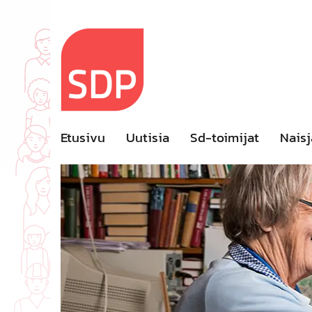
Skip
to
content
Etusivu
Uutisia
Sd-toimijat
Naisj