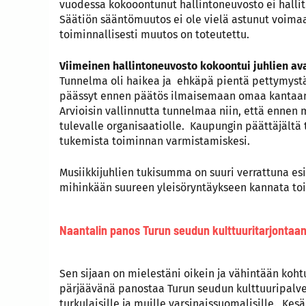
vuodessa kokooontunut hallintoneuvosto ei hallitu
Säätiön sääntömuutos ei ole vielä astunut voim
toiminnallisesti muutos on toteutettu.
Viimeinen hallintoneuvosto kokoontui juhlien av
Tunnelma oli haikea ja ehkäpä pientä pettymystäki
päässyt ennen päätös ilmaisemaan omaa kantaa
Arvioisin vallinnutta tunnelmaa niin, että ennen
tulevalle organisaatiolle. Kaupungin päättäjältä 
tukemista toiminnan varmistamiskesi.
Musiikkijuhlien tukisumma on suuri verrattuna e
mihinkään suureen yleisöryntäykseen kannata to
Naantalin panos Turun seudun kulttuuritarjontaa
Sen sijaan on mielestäni oikein ja vähintään kohtu
pärjäävänä panostaa Turun seudun kulttuuripalvel
turkulaisille ja muille varsinaissuomalisille. Ke