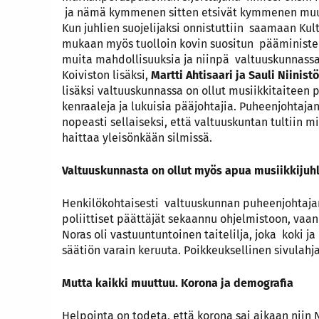
ja nämä kymmenen sitten etsivät kymmenen muu
Kun juhlien suojelijaksi onnistuttiin saamaan Ku
mukaan myös tuolloin kovin suositun pääministe
muita mahdollisuuksia ja niinpä valtuuskunnassa
Koiviston lisäksi,
Martti Ahtisaari ja Sauli Niinist
lisäksi valtuuskunnassa on ollut musiikkitaiteen 
kenraaleja ja lukuisia pääjohtajia. Puheenjohtaj
nopeasti sellaiseksi, että valtuuskuntan tultiin 
haittaa yleisönkään silmissä.
Valtuuskunnasta on ollut myös apua musiikkijuh
Henkilökohtaisesti valtuuskunnan puheenjohtaja
poliittiset päättäjät sekaannu ohjelmistoon, vaan
Noras oli vastuuntuntoinen taitelilja, joka koki 
säätiön varain keruuta. Poikkeuksellinen sivulahjak
Mutta kaikki muuttuu.
Korona ja demografia
Helpointa on todeta, että korona sai aikaan niin