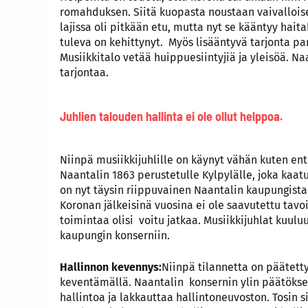
romahduksen. Siitä kuopasta noustaan vaivalloise
lajissa oli pitkään etu, mutta nyt se kääntyy haita
tuleva on kehittynyt. Myös lisääntyvä tarjonta p
Musiikkitalo vetää huippuesiintyjiä ja yleisöä. Na
tarjontaa.
Juhlien talouden hallinta ei ole ollut helppoa.
Niinpä musiikkijuhlille on käynyt vähän kuten ent
Naantalin 1863 perustetulle Kylpylälle, joka kaat
on nyt täysin riippuvainen Naantalin kaupungista
Koronan jälkeisinä vuosina ei ole saavutettu tavo
toimintaa olisi voitu jatkaa. Musiikkijuhlat kuuluu
kaupungin konserniin.
Hallinnon kevennys:
Niinpä tilannetta on päätetty
keventämällä. Naantalin konsernin ylin päätöksen
hallintoa ja lakkauttaa hallintoneuvoston. Tosin s