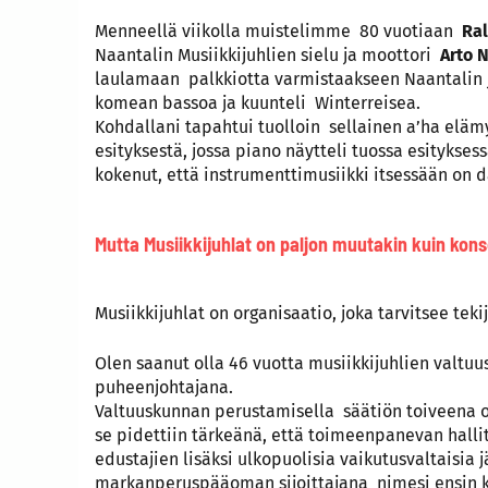
Menneellä viikolla muistelimme 80 vuotiaan
Ra
Naantalin Musiikkijuhlien sielu ja moottori
Arto 
laulamaan palkkiotta varmistaakseen Naantalin ju
komean bassoa ja kuunteli Winterreisea.
Kohdallani tapahtui tuolloin sellainen a’ha elämy
esityksestä, jossa piano näytteli tuossa esitykses
kokenut, että instrumenttimusiikki itsessään on da
Mutta Musiikkijuhlat on paljon muutakin kuin kon
Musiikkijuhlat on organisaatio, joka tarvitsee teki
Olen saanut olla 46 vuotta musiikkijuhlien valt
puheenjohtajana.
Valtuuskunnan perustamisella säätiön toiveena oli
se pidettiin tärkeänä, että toimeenpanevan hallit
edustajien lisäksi ulkopuolisia vaikutusvaltaisia
markanperuspääoman sijoittajana nimesi ensin k