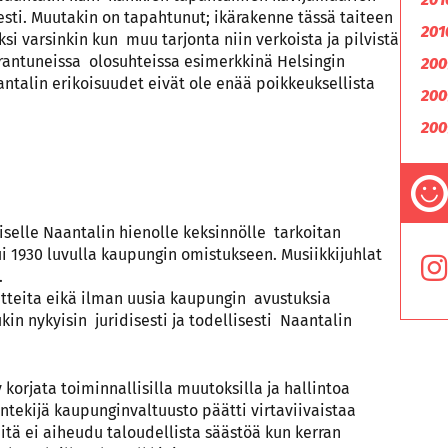
sti. Muutakin on tapahtunut; ikärakenne tässä taiteen
201
ksi varsinkin kun muu tarjonta niin verkoista ja pilvistä
arantuneissa olosuhteissa esimerkkinä Helsingin
200
antalin erikoisuudet eivät ole enää poikkeuksellista
200
200
iselle Naantalin hienolle keksinnölle tarkoitan
ui 1930 luvulla kaupungin omistukseen. Musiikkijuhlat
.
itteita eikä ilman uusia kaupungin avustuksia
kin nykyisin juridisesti ja todellisesti Naantalin
 korjata toiminnallisilla muutoksilla ja hallintoa
tekijä kaupunginvaltuusto päätti virtaviivaistaa
iitä ei aiheudu taloudellista säästöä kun kerran