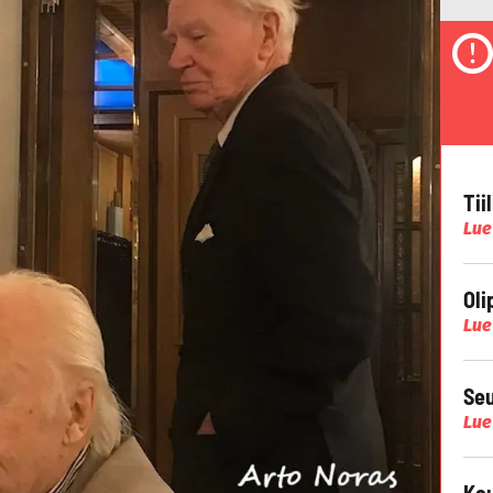
Tii
Lue
Oli
Lue
Seu
Lue
Kau