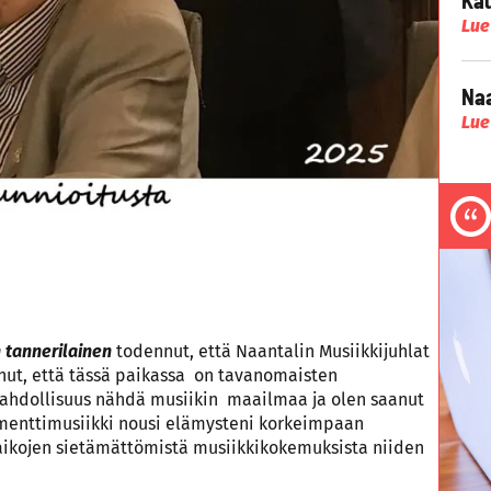
Lue
Naa
Lue
 tannerilainen
todennut, että Naantalin Musiikkijuhlat
anut, että tässä paikassa on tavanomaisten
n mahdollisuus nähdä musiikin maailmaa ja olen saanut
umenttimusiikki nousi elämysteni korkeimpaan
uaikojen sietämättömistä musiikkikokemuksista niiden