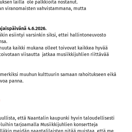
ksen lailla ole palkkioita nostanut.
aan viranomaisten vahvistammana, mutta
ajaispäivänä 4.6.2026.
n esiintyi varsinkin siksi, ettei hallintoneuvosto
nsa.
 muuta kaikki mukana olleet toivovat kaikkea hyvää
toivotaan viisautta jatkaa musiikkijuhlien riittävää
simerkiksi muuhun kulttuurin samaan rahoitukseen eikä
ivoa panna.
n
ullista, että Naantalin kaupunki hyvin taloudellisesti
uihin tarjoamalla Musiikkijuhlien konsertteja
sälläkin meidän naantalilaisten pitää muistaa, että me