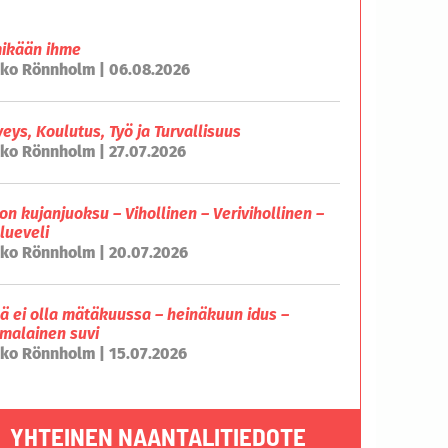
mikään ihme
ko Rönnholm | 06.08.2026
veys, Koulutus, Työ ja Turvallisuus
ko Rönnholm | 27.07.2026
on kujanjuoksu – Vihollinen – Verivihollinen –
lueveli
ko Rönnholm | 20.07.2026
lä ei olla mätäkuussa – heinäkuun idus –
malainen suvi
ko Rönnholm | 15.07.2026
YHTEINEN NAANTALITIEDOTE