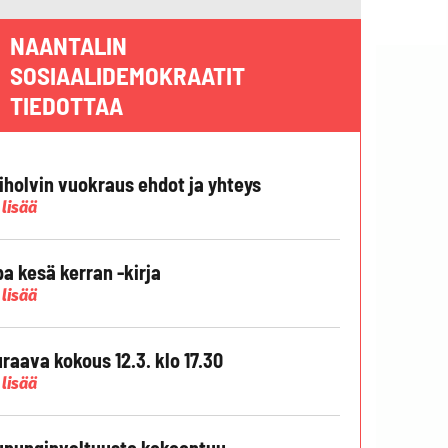
NAANTALIN
SOSIAALIDEMOKRAATIT
TIEDOTTAA
liholvin vuokraus ehdot ja yhteys
 lisää
pa kesä kerran -kirja
 lisää
raava kokous 12.3. klo 17.30
 lisää
punginvaltuusto kokoontuu