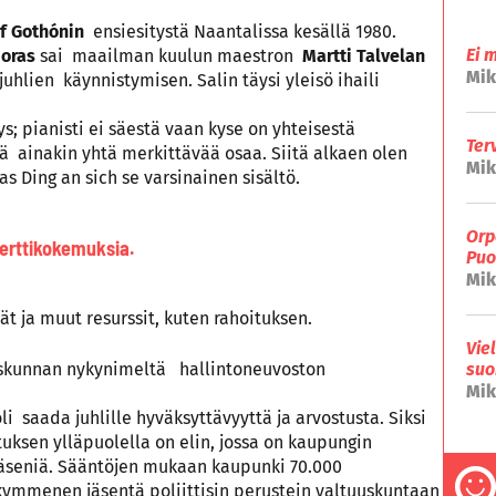
lf
Gothónin
ensiesitystä Naantalissa kesällä 1980.
Ei 
Noras
sai maailman kuulun maestron
Martti Talvelan
Mik
hlien käynnistymisen. Salin täysi yleisö ihaili
s; pianisti ei säestä vaan kyse on yhteisestä
Ter
sä ainakin yhtä merkittävää osaa. Siitä alkaen olen
Mik
s Ding an sich se varsinainen sisältö.
Orp
serttikokemuksia.
Puo
Mik
jät ja muut resurssit, kuten rahoituksen.
Vie
uuskunnan nykynimeltä hallintoneuvoston
suo
Mik
 saada juhlille hyväksyttävyyttä ja arvostusta. Siksi
uksen ylläpuolella on elin, jossa on kaupungin
 jäseniä. Sääntöjen mukaan kaupunki 70.000
ymmenen jäsentä poliittisin perustein valtuuskuntaan