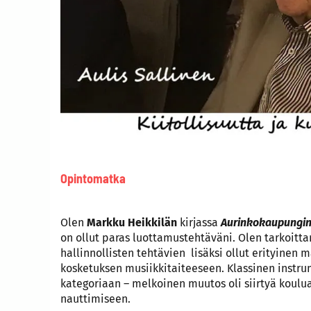
Opintomatka
Olen
Markku Heikkilän
kirjassa
Aurinkokaupungin
on ollut paras luottamustehtäväni. Olen tarkoitt
hallinnollisten tehtävien lisäksi ollut erityine
kosketuksen musiikkitaiteeseen. Klassinen instr
kategoriaan – melkoinen muutos oli siirtyä koul
nauttimiseen.