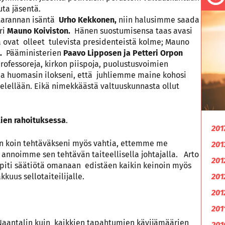
ta jäsentä.
ltarannan isäntä
Urho Kekkonen,
niin halusimme saada
ri
Mauno Koiviston.
Hänen suostumisensa taas avasi
 ovat olleet tulevista presidenteistä kolme; Mauno
ö.
Pääministerien
Paavo Lipposen ja Petteri Orpon
professoreja, kirkon piispoja, puolustusvoimien
ana huomasin ilokseni, että juhliemme maine kohosi
mielellään. Eikä nimekkäästä valtuuskunnasta ollut
lien rahoituksessa
.
201
n koin tehtäväkseni myös vahtia, ettemme me
201
 annoimme sen tehtävän taiteellisella johtajalla. Arto
201
ja piti säätiötä omanaan edistäen kaikin keinoin myös
kuus sellotaiteilijalle.
201
201
201
 Naantalin kuin kaikkien tapahtumien kävijämäärien
201