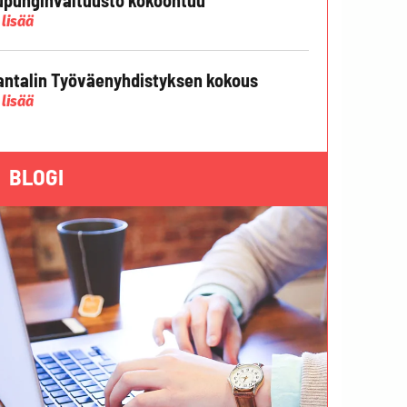
 lisää
ntalin Työväenyhdistyksen kokous
 lisää
BLOGI