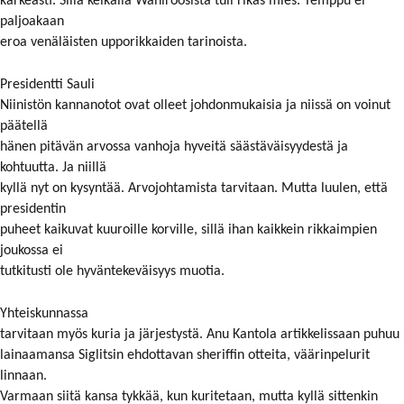
karkeasti. Sillä keikalla Wahlroosista tuli rikas mies. Temppu ei
paljoakaan
eroa venäläisten upporikkaiden tarinoista.
Presidentti Sauli
Niinistön kannanotot ovat olleet johdonmukaisia ja niissä on voinut
päätellä
hänen pitävän arvossa vanhoja hyveitä säästäväisyydestä ja
kohtuutta. Ja niillä
kyllä nyt on kysyntää. Arvojohtamista tarvitaan. Mutta luulen, että
presidentin
puheet kaikuvat kuuroille korville, sillä ihan kaikkein rikkaimpien
joukossa ei
tutkitusti ole hyväntekeväisyys muotia.
Yhteiskunnassa
tarvitaan myös kuria ja järjestystä. Anu Kantola artikkelissaan puhuu
lainaamansa Siglitsin ehdottavan sheriffin otteita, väärinpelurit
linnaan.
Varmaan siitä kansa tykkää, kun kuritetaan, mutta kyllä sittenkin