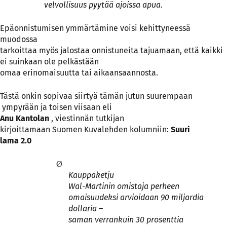
velvollisuus pyytää ajoissa apua.
Epäonnistumisen ymmärtämine voisi kehittyneessä
muodossa
tarkoittaa myös jalostaa onnistuneita tajuamaan, että kaikki
ei suinkaan ole pelkästään
omaa erinomaisuutta tai aikaansaannosta.
Tästä onkin sopivaa siirtyä tämän jutun suurempaan
ympyrään ja toisen viisaan eli
Anu Kantolan
, viestinnän tutkijan
kirjoittamaan Suomen Kuvalehden kolumniin:
Suuri
lama 2.0
Ø
Kauppaketju
Wal-Martinin omistaja perheen
omaisuudeksi arvioidaan 90 miljardia
dollaria –
saman verrankuin 30 prosenttia