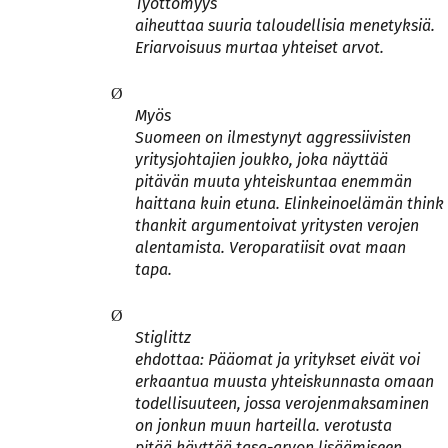
Työttömyys
aiheuttaa suuria taloudellisia menetyksiä.
Eriarvoisuus murtaa yhteiset arvot.
Ø
Myös
Suomeen on ilmestynyt aggressiivisten
yritysjohtajien joukko, joka näyttää
pitävän muuta yhteiskuntaa enemmän
haittana kuin etuna. Elinkeinoelämän think
thankit argumentoivat yritysten verojen
alentamista. Veroparatiisit ovat maan
tapa.
Ø
Stiglittz
ehdottaa: Pääomat ja yritykset eivät voi
erkaantua muusta yhteiskunnasta omaan
todellisuuteen, jossa verojenmaksaminen
on jonkun muun harteilla. verotusta
pitää käyttää tasa-arvon lisäämiseen.