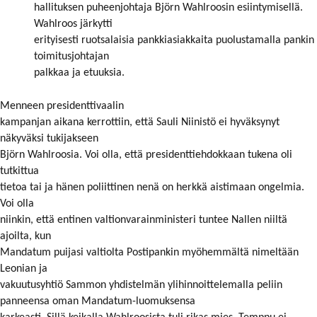
hallituksen puheenjohtaja Björn Wahlroosin esiintymisellä.
Wahlroos järkytti
erityisesti ruotsalaisia pankkiasiakkaita puolustamalla pankin
toimitusjohtajan
palkkaa ja etuuksia.
Menneen presidenttivaalin
kampanjan aikana kerrottiin, että Sauli Niinistö ei hyväksynyt
näkyväksi tukijakseen
Björn Wahlroosia. Voi olla, että presidenttiehdokkaan tukena oli
tutkittua
tietoa tai ja hänen poliittinen nenä on herkkä aistimaan ongelmia.
Voi olla
niinkin, että entinen valtionvarainministeri tuntee Nallen niiltä
ajoilta, kun
Mandatum puijasi valtiolta Postipankin myöhemmältä nimeltään
Leonian ja
vakuutusyhtiö Sammon yhdistelmän ylihinnoittelemalla peliin
panneensa oman Mandatum-luomuksensa