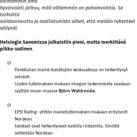
varmemmin oma
hyvinvointi jatkuu, mitä vähemmän on pahoinvointia. Se
tarkoitta
solidaarisuutta ja osallistumista siihen, että meidän rakenteet
säilyvät.
Helsingin Sanomissa julkaistiin pieni, mutta merkittävä
pikku-uutinen
.
Ø
Pankkialan maine kuluttajien keskuudessa on heikentynyt
selvästi.
Uuden tutkimuksen mukaan imagon laskemisesta saadaan
syyttää muun muassa
Björn Wahlroosia
.
Ø
EPSI Rating -yhtiön mainetutkimuksen mukaan erityisesti
Nordean
tulokset ovat heikentyneet kaikilla rintamilla. Ilmiötä
selitetään Nordean