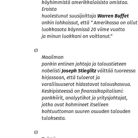
köyhimmistä amerikkalaisista omistaa.
Eroista
huolestunut suusijoittaja
Warren Buffet
onkin lohkaissut, että ” Amerikassa on ollut
luokkasota käynnissä 20 viime vuotta
ja minun luokkani on voittanut.”
Ø
Maailman
pankin entinen johtaja ja taloustieteen
nobelisti
Joseph Stieglitz
väittää tuoreessa
kirjassaan, että tuloerot ja
varallisuuserot hidastavat talouskasvua.
Keskipisteessä on finanssikapitalismi:
pankkiirit, analyytikot ja yritysjohtajat,
jotka ovat kahmineet itselleen
kohtuuttoman suuren osuuden talouden
tuloksesta.
Ø