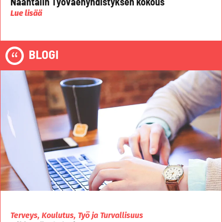
Naantalin Työväenyhdistyksen kokous
Lue lisää
BLOGI
Terveys, Koulutus, Työ ja Turvallisuus