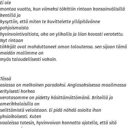
Ei ole
montaa vuotta, kun viimeksi tökittiin rintaan kansainvälisillä
kentillä ja
kysyttiin, että miten te kuvittelette ylläpitävänne
pohjoismaista
hyvinvointivaltiota, oka on ylikallis ja liian kovasti verotettu.
Nyt rintaan
tökkijät ovat mahduttaneet oman taloutensa. sen sijaan tämä
meidän mallimme on
myös taloudellisesti vakain.
Tässä
asiassa on melkoinen paradoksi. Anglosaksisessa maailmassa
erityisesti korkea
verotasomme on pidetty käsittämättömänä. Briteillä ja
amerikkalaisilla on
selittämistä veloistaan. Ei pidä nähdä asioita ihan
yksioikoisesti. Kuten
vaaleissa totesin, hyvinvoivan kannatta ajatella, että sitä