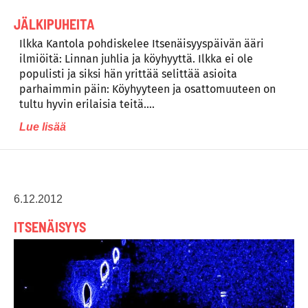
JÄLKIPUHEITA
Ilkka Kantola pohdiskelee Itsenäisyyspäivän ääri
ilmiöitä: Linnan juhlia ja köyhyyttä. Ilkka ei ole
populisti ja siksi hän yrittää selittää asioita
parhaimmin päin: Köyhyyteen ja osattomuuteen on
tultu hyvin erilaisia teitä….
Lue lisää
6.12.2012
ITSENÄISYYS