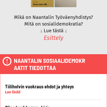
Mikä on Naantalin Työväenyhdistys?
Mitä on sosialidemokratia?
↓
Lue tästä
↓
Esittely
NAANTALIN SOSIAALIDEMOKR
AATIT TIEDOTTAA
Tiiliholvin vuokraus ehdot ja yhteys
Lue lisää