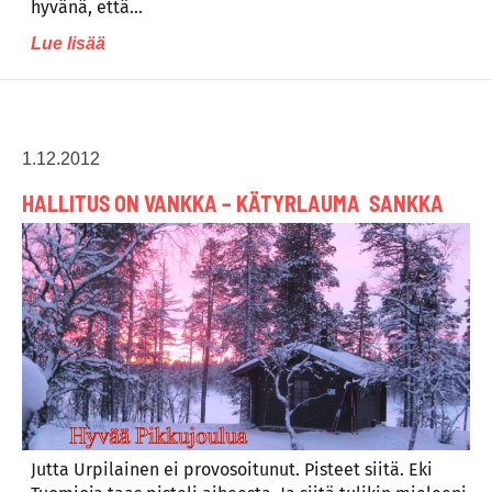
hyvänä, että…
Lue lisää
1.12.2012
HALLITUS ON VANKKA – KÄTYRLAUMA SANKKA
Jutta Urpilainen ei provosoitunut. Pisteet siitä. Eki