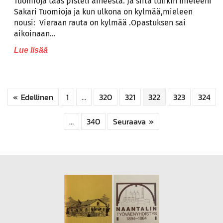
Tuomioja taas pisteli aiheesta. Ja siitä tulikin mieleeni
Sakari Tuomioja ja kun ulkona on kylmää,mieleen
nousi: Vieraan rauta on kylmää .Opastuksen sai
aikoinaan…
Lue lisää
« Edellinen
1
…
320
321
322
323
324
…
340
Seuraava »