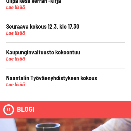
Olipa kesä kerran -kirja
Lue lisää
Seuraava kokous 12.3. klo 17.30
Lue lisää
Kaupunginvaltuusto kokoontuu
Lue lisää
Naantalin Työväenyhdistyksen kokous
Lue lisää
BLOGI