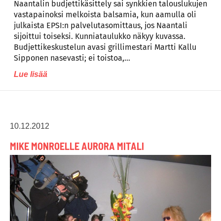
Naantalin budjettikäsittely sai synkkien talouslukujen
vastapainoksi melkoista balsamia, kun aamulla oli
julkaista EPSI:n palvelutasomittaus, jos Naantali
sijoittui toiseksi. Kunniataulukko näkyy kuvassa.
Budjettikeskustelun avasi grillimestari Martti Kallu
Sipponen nasevasti; ei toistoa,…
Lue lisää
10.12.2012
MIKE MONROELLE AURORA MITALI