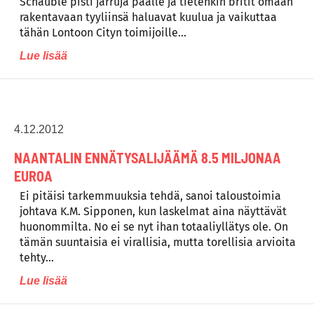
Schäuble pisti jarruja päälle ja tietenkin britit omaan
rakentavaan tyyliinsä haluavat kuulua ja vaikuttaa
tähän Lontoon Cityn toimijoille…
Lue lisää
4.12.2012
NAANTALIN ENNÄTYSALIJÄÄMÄ 8.5 MILJONAA
EUROA
Ei pitäisi tarkemmuuksia tehdä, sanoi taloustoimia
johtava K.M. Sipponen, kun laskelmat aina näyttävät
huonommilta. No ei se nyt ihan totaaliyllätys ole. On
tämän suuntaisia ei virallisia, mutta torellisia arvioita
tehty…
Lue lisää