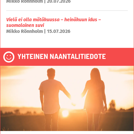
Mikko Rönnholm | 20.07.2026
Vielä ei olla mätäkuussa – heinäkuun idus –
suomalainen suvi
Mikko Rönnholm | 15.07.2026
YHTEINEN NAANTALITIEDOTE