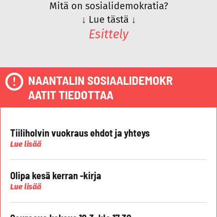
Mitä on sosialidemokratia?
↓
Lue tästä
↓
Esittely
NAANTALIN SOSIAALIDEMOKR
AATIT TIEDOTTAA
Tiiliholvin vuokraus ehdot ja yhteys
Lue lisää
Olipa kesä kerran -kirja
Lue lisää