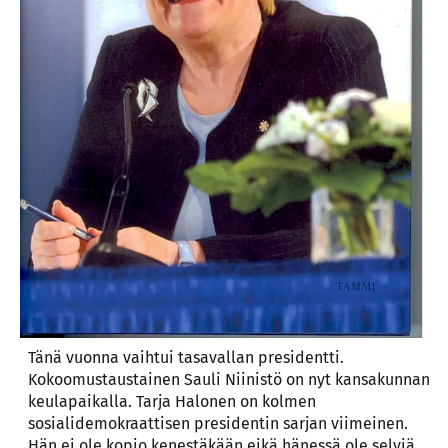
Tänä vuonna vaihtui tasavallan presidentti.
Kokoomustaustainen Sauli Niinistö on nyt kansakunnan
keulapaikalla. Tarja Halonen on kolmen
sosialidemokraattisen presidentin sarjan viimeinen.
Hän ei ole kopio kenestäkään eikä hänessä ole selviä