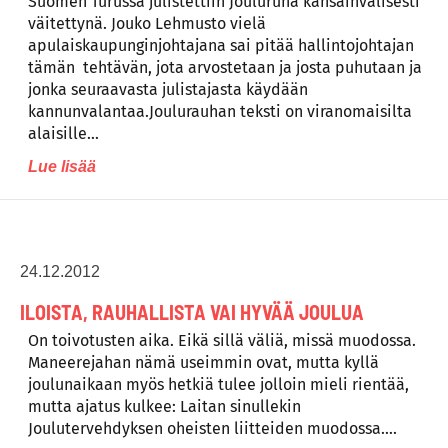
Suomen Turussa julistettiin Jouluruha kansainvälisesti
väitettynä. Jouko Lehmusto vielä
apulaiskaupunginjohtajana sai pitää hallintojohtajan
tämän tehtävän, jota arvostetaan ja josta puhutaan ja
jonka seuraavasta julistajasta käydään
kannunvalantaa.Joulurauhan teksti on viranomaisilta
alaisille…
Lue lisää
24.12.2012
ILOISTA, RAUHALLISTA VAI HYVÄÄ JOULUA
On toivotusten aika. Eikä sillä väliä, missä muodossa.
Maneerejahan nämä useimmin ovat, mutta kyllä
joulunaikaan myös hetkiä tulee jolloin mieli rientää,
mutta ajatus kulkee: Laitan sinullekin
Joulutervehdyksen oheisten liitteiden muodossa….