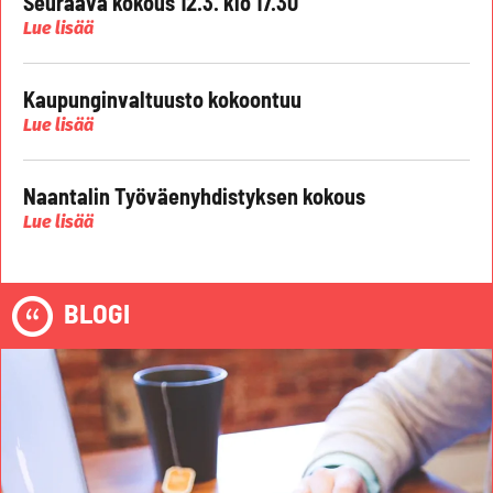
Seuraava kokous 12.3. klo 17.30
Lue lisää
Kaupunginvaltuusto kokoontuu
Lue lisää
Naantalin Työväenyhdistyksen kokous
Lue lisää
BLOGI