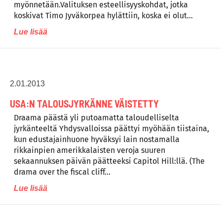
myönnetään.Valituksen esteellisyyskohdat, jotka
koskivat Timo Jyväkorpea hylättiin, koska ei olut…
Lue lisää
2.01.2013
USA:N TALOUSJYRKÄNNE VÄISTETTY
Draama päästä yli putoamatta taloudelliselta
jyrkänteeltä Yhdysvalloissa päättyi myöhään tiistaina,
kun edustajainhuone hyväksyi lain nostamalla
rikkainpien amerikkalaisten veroja suuren
sekaannuksen päivän päätteeksi Capitol Hill:llä. (The
drama over the fiscal cliff…
Lue lisää