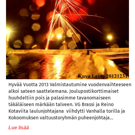
Hyvää Vuotta 2013 Valmistautumine vuodenvaihteeseen
alkoi sateen saattelemana. Joulupostikorttimaiset
huuhdeltiin pois ja palasimme tavanomaiseen
täkäläiseen märkään talveen. VG Brassi ja Reino
Kotaviita laulunjohtajana viihdytti Vanhalla torilla ja
Kokoomuksen valtuustoryhmän puheenjohtaja…
Lue lisää