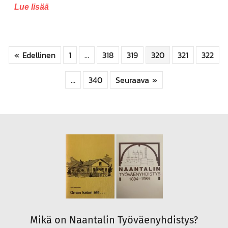
Lue lisää
« Edellinen
1
…
318
319
320
321
322
…
340
Seuraava »
Mikä on Naantalin Työväenyhdistys?