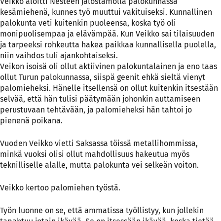
Veikko aloitti Nesteen jalostamolla palokunnassa
kesämiehenä, kunnes työ muuttui vakituiseksi. Kunnallinen
palokunta veti kuitenkin puoleensa, koska työ oli
monipuolisempaa ja elävämpää. Kun Veikko sai tilaisuuden
ja tarpeeksi rohkeutta hakea paikkaa kunnallisella puolella,
niin vaihdos tuli ajankohtaiseksi.
Veikon isoisä oli ollut aktiivinen palokuntalainen ja eno taas
ollut Turun palokunnassa, siispä geenit ehkä sieltä vienyt
palomieheksi. Hänelle itsellensä on ollut kuitenkin itsestään
selvää, että hän tulisi päätymään johonkin auttamiseen
perustuvaan tehtävään, ja palomieheksi hän tahtoi jo
pienenä poikana.
Vuoden Veikko vietti Saksassa töissä metallihommissa,
minkä vuoksi olisi ollut mahdollisuus hakeutua myös
teknilliselle alalle, mutta palokunta vei selkeän voiton.
Veikko kertoo palomiehen työstä.
Työn luonne on se, että ammatissa työllistyy, kun jollekin