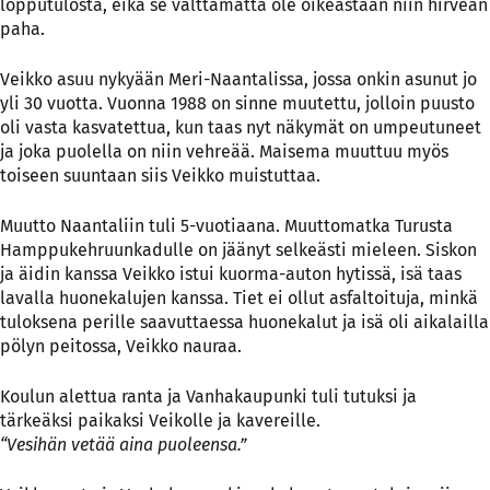
lopputulosta, eikä se välttämättä ole oikeastaan niin hirveän
paha.
Veikko asuu nykyään Meri-Naantalissa, jossa onkin asunut jo
yli 30 vuotta. Vuonna 1988 on sinne muutettu, jolloin puusto
oli vasta kasvatettua, kun taas nyt näkymät on umpeutuneet
ja joka puolella on niin vehreää. Maisema muuttuu myös
toiseen suuntaan siis Veikko muistuttaa.
Muutto Naantaliin tuli 5-vuotiaana. Muuttomatka Turusta
Hamppukehruunkadulle on jäänyt selkeästi mieleen. Siskon
ja äidin kanssa Veikko istui kuorma-auton hytissä, isä taas
lavalla huonekalujen kanssa. Tiet ei ollut asfaltoituja, minkä
tuloksena perille saavuttaessa huonekalut ja isä oli aikalailla
pölyn peitossa, Veikko nauraa.
Koulun alettua ranta ja Vanhakaupunki tuli tutuksi ja
tärkeäksi paikaksi Veikolle ja kavereille.
“Vesihän vetää aina puoleensa.”