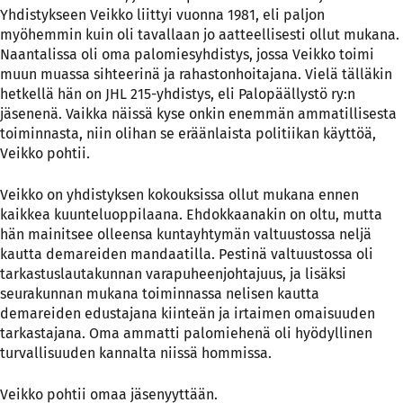
Yhdistykseen Veikko liittyi vuonna 1981, eli paljon
myöhemmin kuin oli tavallaan jo aatteellisesti ollut mukana.
Naantalissa oli oma palomiesyhdistys, jossa Veikko toimi
muun muassa sihteerinä ja rahastonhoitajana. Vielä tälläkin
hetkellä hän on JHL 215-yhdistys, eli Palopäällystö ry:n
jäsenenä. Vaikka näissä kyse onkin enemmän ammatillisesta
toiminnasta, niin olihan se eräänlaista politiikan käyttöä,
Veikko pohtii.
Veikko on yhdistyksen kokouksissa ollut mukana ennen
kaikkea kuunteluoppilaana. Ehdokkaanakin on oltu, mutta
hän mainitsee olleensa kuntayhtymän valtuustossa neljä
kautta demareiden mandaatilla. Pestinä valtuustossa oli
tarkastuslautakunnan varapuheenjohtajuus, ja lisäksi
seurakunnan mukana toiminnassa nelisen kautta
demareiden edustajana kiinteän ja irtaimen omaisuuden
tarkastajana. Oma ammatti palomiehenä oli hyödyllinen
turvallisuuden kannalta niissä hommissa.
Veikko pohtii omaa jäsenyyttään.