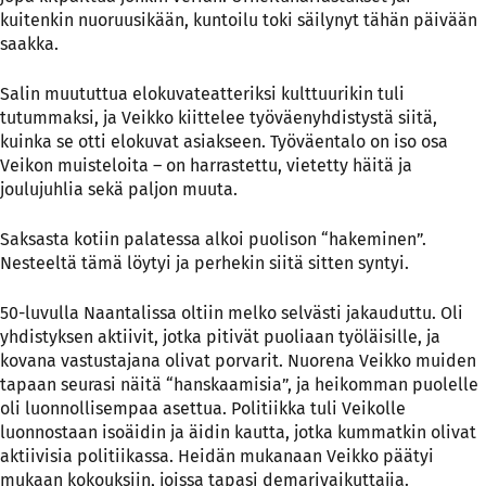
kuitenkin nuoruusikään, kuntoilu toki säilynyt tähän päivään
saakka.
Salin muututtua elokuvateatteriksi kulttuurikin tuli
tutummaksi, ja Veikko kiittelee työväenyhdistystä siitä,
kuinka se otti elokuvat asiakseen. Työväentalo on iso osa
Veikon muisteloita – on harrastettu, vietetty häitä ja
joulujuhlia sekä paljon muuta.
Saksasta kotiin palatessa alkoi puolison “hakeminen”.
Nesteeltä tämä löytyi ja perhekin siitä sitten syntyi.
50-luvulla Naantalissa oltiin melko selvästi jakauduttu. Oli
yhdistyksen aktiivit, jotka pitivät puoliaan työläisille, ja
kovana vastustajana olivat porvarit. Nuorena Veikko muiden
tapaan seurasi näitä “hanskaamisia”, ja heikomman puolelle
oli luonnollisempaa asettua. Politiikka tuli Veikolle
luonnostaan isoäidin ja äidin kautta, jotka kummatkin olivat
aktiivisia politiikassa. Heidän mukanaan Veikko päätyi
mukaan kokouksiin, joissa tapasi demarivaikuttajia.