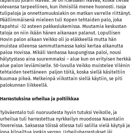
tapahtuu jotain ikävää. Se on itsessään ikävää, koska tietää
olevansa tarpeellinen, kun ihmisillä menee huonosti. Isoja
tulipaloja ja onnettomuuksiakin on matkan varrelle riittänyt.
Päällimmäisenä mieleen tuli Kopen tehtaiden palo, joka
tapahtui -32 asteen pakkaslukemissa. Muutamia keskustan
taloja on niin ikään hänen aikanaan palanut. Lopullisen
Hovin palon aikaan Veikko oli jo eläkkeellä mutta hän
muistaa olleensa sammuttamassa kaksi kertaa alkanutta
paloa Hovissa. Mikäli Vanhassa kaupungissa paloi, nousi
hälytystaso aina suuremmaksi – alue kun on erityisen herkkä
alue palon leviämiselle. 50-luvulla Veikko muistelee Vilénin
tehtaiden teettäneen paljon töitä, koska siellä käsiteltiin
kuumaa pikeä. Melkeinpä viikottain siellä käytiin, se piti
palokunnan liikkeellä.
Harrastuksina urheilua ja poltiikkaa
Työväentalo tuli nuoruudesta hyvin tutuksi Veikolle, ja
urheilua tuli harrastettua nyrkkeilyn muodossa Naantalin
Tovereissa. Saksassa töissä ollessa tuli salilla vielä käytyä ja
jopa kilpailtua jonkin verran. Urheiluharrastukset jäi