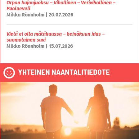
Orpon kujanjuoksu – Vihollinen – Verivihollinen –
Puolueveli
Mikko Rönnholm | 20.07.2026
Vielä ei olla mätäkuussa – heinäkuun idus –
suomalainen suvi
Mikko Rönnholm | 15.07.2026
YHTEINEN NAANTALITIEDOTE