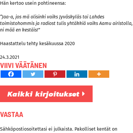
Hän kertoo usein pohtineensa:
“Jaa-a, jos mä olisinki vaiks Jyväskyläs tai Lahdes
toimistohommis ja radiost tulis yhtäkkiä vaiks Aamu airistolla,
ni mää en kestäis!”
Haastattelu tehty kesäkuussa 2020
24.3.2021
VIIVI VÄÄTÄNEN
Kaikki kirjoitukset
VASTAA
Sähköpostiosoitettasi ei julkaista.
Pakolliset kentät on