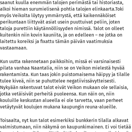
saanut kuulla enemmän talojen perimästä tai historiasta,
alkoi hieman surumielisenä pohtia talojen elinkaarta.Toki
myös Veikolta löytyy ymmärrystä, että kaikennäköiset
perikuntaan liittyvät asiat usein puuttuivat peliin, joten
taloja purettiin käytännöllisyyden nimissä. Talot on olleet
kuitenkin niin kovin kauniita, ja on edelleen – ne jotka on
laitettu koreiksi ja fixattu tämän päivän vaatimuksia
vastaamaan.
Kun uutta rakennetaan paikkoihin, missä ei varsinaisesti
pilata vanhaa Naantalia, niin se on Veikon mielestä hyvää
rakentamista. Kun taas jokin puistomaisema häipyy ja tilalle
tulee kiveä, niin se puhuttelee negatiivissävytteisesti.
Nykyään rakentuvat talot eivät Veikon mukaan ole sellaisia,
jotka vetäisivät perheitä puoleensa. Kun näin on, niin
kouluille keskustan alueella ei ole tarvetta, vaan perheet
vetäytyvät koulujen mukana kaupungin reuna-alueille.
Toisaalta, nyt kun talot esimerkiksi bunkkerin tilalla alkavat
valmistumaan, niin näkymä on kaupunkimainen. Ei voi tietää