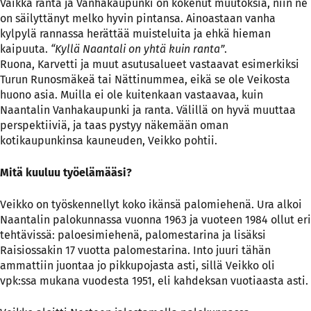
Vaikka ranta ja Vanhakaupunki on kokenut muutoksia, niin ne
on säilyttänyt melko hyvin pintansa. Ainoastaan vanha
kylpylä rannassa herättää muisteluita ja ehkä hieman
kaipuuta.
“Kyllä Naantali on yhtä kuin ranta”
.
Ruona, Karvetti ja muut asutusalueet vastaavat esimerkiksi
Turun Runosmäkeä tai Nättinummea, eikä se ole Veikosta
huono asia. Muilla ei ole kuitenkaan vastaavaa, kuin
Naantalin Vanhakaupunki ja ranta. Välillä on hyvä muuttaa
perspektiiviä, ja taas pystyy näkemään oman
kotikaupunkinsa kauneuden, Veikko pohtii.
Mitä kuuluu työelämääsi?
Veikko on työskennellyt koko ikänsä palomiehenä. Ura alkoi
Naantalin palokunnassa vuonna 1963 ja vuoteen 1984 ollut eri
tehtävissä: paloesimiehenä, palomestarina ja lisäksi
Raisiossakin 17 vuotta palomestarina. Into juuri tähän
ammattiin juontaa jo pikkupojasta asti, sillä Veikko oli
vpk:ssa mukana vuodesta 1951, eli kahdeksan vuotiaasta asti.