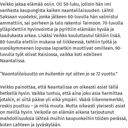
Veikko jakaa elämää osiin. Oli 50-luku, jolloin hän imi
vanhasta kaupungista kaiken naantalilaisuuden. Lähtö
Saksaan vuodeksi, jonka jälkeen 60-luvulla hän valmistui
ammattiin, sai perheen ja talo rakentui Taimoon. 70-luvulla
ylläpidettiin hyvinvointia ja pyrittiin elämään hyvää ja
laadukasta arkea. Lisäksi Veikko kouluttautui tällöin lisää.
80-luvulla elettiin mukana sd-liikkeessä, tehtiin työtä ja
vuosikymmenen lopussa lapsetkin muuttivat omilleen. 90-
luvulla työt olivat Raisiossa, vaikka koti edelleen
Naantalissa.
“Naantalilaisuutta on kuitenkin nyt sitten jo se 72 vuotta.”
Veikko painottaa, että Naantalissa on oikeasti asiat tällä
hetkellä hyvin. Vaikka tuntuu, että aina joku asia harmittaa
jotakin, ei siitä pääse yli eikä ympäri. Väärä liikennemerkki,
roskis puuttuu – ja mitä muuta. Mutta oikeasti yleisesti asiat
on meillä hyvin.
Veikolle on elämän aikana tarjoutunut
mahdollisuuksia lähteä muihin kaupunkeihin töiden perässä,
kuten Lahteen ja Jyväskylään.