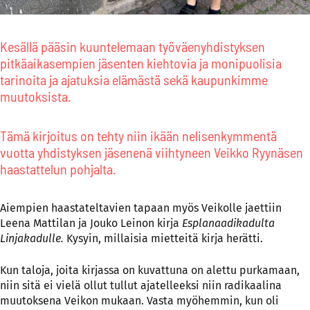
Kesällä pääsin kuuntelemaan työväenyhdistyksen
pitkäaikasempien jäsenten kiehtovia ja monipuolisia
tarinoita ja ajatuksia elämästä sekä kaupunkimme
muutoksista.
Tämä kirjoitus on tehty niin ikään nelisenkymmentä
vuotta yhdistyksen jäsenenä viihtyneen Veikko Ryynäsen
haastattelun pohjalta.
Aiempien haastateltavien tapaan myös Veikolle jaettiin
Leena Mattilan ja Jouko Leinon kirja
Esplanaadikadulta
Linjakadulle.
Kysyin, millaisia mietteitä kirja herätti.
Kun taloja, joita kirjassa on kuvattuna on alettu purkamaan,
niin sitä ei vielä ollut tullut ajatelleeksi niin radikaalina
muutoksena Veikon mukaan. Vasta myöhemmin, kun oli