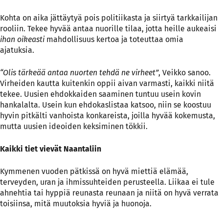
Kohta on aika jättäytyä pois politiikasta ja siirtyä tarkkailijan
rooliin. Tekee hyvää antaa nuorille tilaa, jotta heille aukeaisi
ihan oikeasti
mahdollisuus kertoa ja toteuttaa omia
ajatuksia.
“Olis tärkeää antaa nuorten tehdä ne virheet”
, Veikko sanoo.
Virheiden kautta kuitenkin oppii aivan varmasti, kaikki niitä
tekee. Uusien ehdokkaiden saaminen tuntuu usein kovin
hankalalta. Usein kun ehdokaslistaa katsoo, niin se koostuu
hyvin pitkälti vanhoista konkareista, joilla hyvää kokemusta,
mutta uusien ideoiden keksiminen tökkii.
Kaikki tiet vievät Naantaliin
Kymmenen vuoden pätkissä on hyvä miettiä elämää,
terveyden, uran ja ihmissuhteiden perusteella. Liikaa ei tule
ahnehtia tai hyppiä reunasta reunaan ja niitä on hyvä verrata
toisiinsa, mitä muutoksia hyviä ja huonoja.