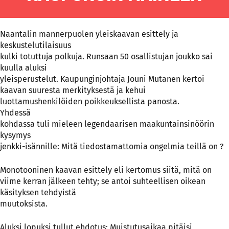
Naantalin mannerpuolen yleiskaavan esittely ja
keskustelutilaisuus
kulki totuttuja polkuja. Runsaan 50 osallistujan joukko sai
kuulla aluksi
yleisperustelut. Kaupunginjohtaja Jouni Mutanen kertoi
kaavan suuresta merkityksestä ja kehui
luottamushenkilöiden poikkeuksellista panosta.
Yhdessä
kohdassa tuli mieleen legendaarisen maakuntainsinöörin
kysymys
jenkki-isännille: Mitä tiedostamattomia ongelmia teillä on ?
Monotooninen kaavan esittely eli kertomus siitä, mitä on
viime kerran jälkeen tehty; se antoi suhteellisen oikean
käsityksen tehdyistä
muutoksista.
Aluksi lopuksi tullut ehdotus: Muistutusaikaa pitäisi