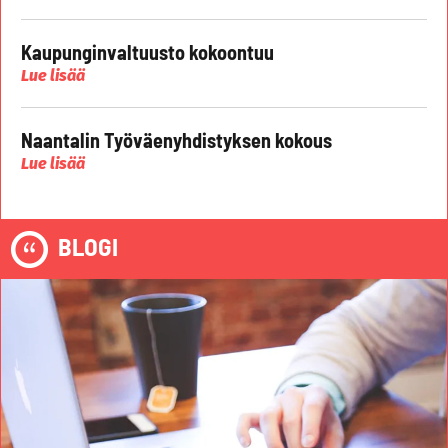
Kaupunginvaltuusto kokoontuu
Lue lisää
Naantalin Työväenyhdistyksen kokous
Lue lisää
BLOGI