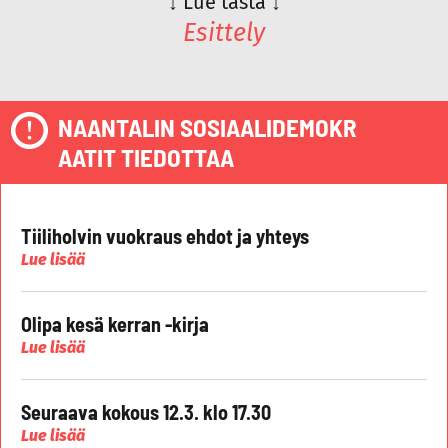
↓
Lue tästä
↓
Esittely
NAANTALIN SOSIAALIDEMOKR
AATIT TIEDOTTAA
Tiiliholvin vuokraus ehdot ja yhteys
Lue lisää
Olipa kesä kerran -kirja
Lue lisää
Seuraava kokous 12.3. klo 17.30
Lue lisää