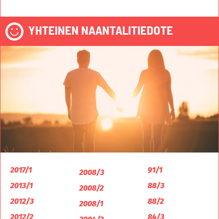
YHTEINEN NAANTALITIEDOTE
2017/1
91/1
2008/3
2013/1
88/3
2008/2
2012/3
88/2
2008/1
2012/2
84/3