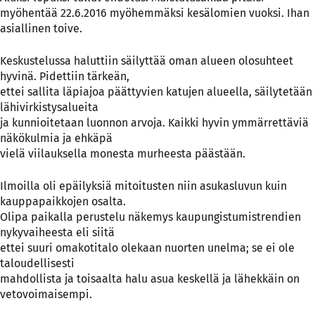
myöhentää 22.6.2016 myöhemmäksi kesälomien vuoksi. Ihan
asiallinen toive.
Keskustelussa haluttiin säilyttää oman alueen olosuhteet
hyvinä. Pidettiin tärkeän,
ettei sallita läpiajoa päättyvien katujen alueella, säilytetään
lähivirkistysalueita
ja kunnioitetaan luonnon arvoja. Kaikki hyvin ymmärrettäviä
näkökulmia ja ehkäpä
vielä viilauksella monesta murheesta päästään.
Ilmoilla oli epäilyksiä mitoitusten niin asukasluvun kuin
kauppapaikkojen osalta.
Olipa paikalla perustelu näkemys kaupungistumistrendien
nykyvaiheesta eli siitä
ettei suuri omakotitalo olekaan nuorten unelma; se ei ole
taloudellisesti
mahdollista ja toisaalta halu asua keskellä ja lähekkäin on
vetovoimaisempi.