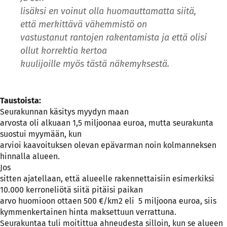
lisäksi en voinut olla huomauttamatta siitä,
että merkittävä vähemmistö on
vastustanut rantojen rakentamista ja että olisi
ollut korrektia kertoa
kuulijoille myös tästä näkemyksestä.
Taustoista:
Seurakunnan käsitys myydyn maan
arvosta oli alkuaan 1,5 miljoonaa euroa, mutta seurakunta
suostui myymään, kun
arvioi kaavoituksen olevan epävarman noin kolmanneksen
hinnalla alueen.
Jos
sitten ajatellaan, että alueelle rakennettaisiin esimerkiksi
10.000 kerroneliötä siitä pitäisi paikan
arvo huomioon ottaen 500 €/km2 eli 5 miljoona euroa, siis
kymmenkertainen hinta maksettuun verrattuna.
Seurakuntaa tuli moitittua ahneudesta silloin, kun se alueen