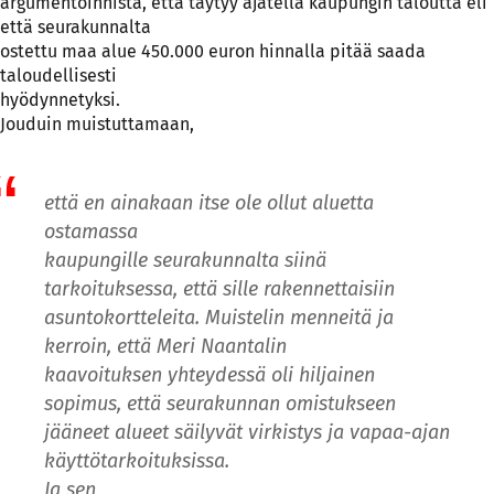
argumentoinnista, että täytyy ajatella kaupungin taloutta eli
että seurakunnalta
ostettu maa alue 450.000 euron hinnalla pitää saada
taloudellisesti
hyödynnetyksi.
Jouduin muistuttamaan,
että en ainakaan itse ole ollut aluetta
ostamassa
kaupungille seurakunnalta siinä
tarkoituksessa, että sille rakennettaisiin
asuntokortteleita. Muistelin menneitä ja
kerroin, että Meri Naantalin
kaavoituksen yhteydessä oli hiljainen
sopimus, että seurakunnan omistukseen
jääneet alueet säilyvät virkistys ja vapaa-ajan
käyttötarkoituksissa.
Ja sen