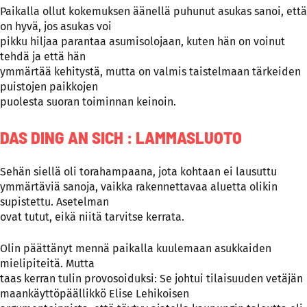
Paikalla ollut kokemuksen äänellä puhunut asukas sanoi, että
on hyvä, jos asukas voi
pikku hiljaa parantaa asumisolojaan, kuten hän on voinut
tehdä ja että hän
ymmärtää kehitystä, mutta on valmis taistelmaan tärkeiden
puistojen paikkojen
puolesta suoran toiminnan keinoin.
DAS DING AN SICH : LAMMASLUOTO
Sehän siellä oli torahampaana, jota kohtaan ei lausuttu
ymmärtäviä sanoja, vaikka rakennettavaa aluetta olikin
supistettu. Asetelman
ovat tutut, eikä niitä tarvitse kerrata.
Olin päättänyt mennä paikalla kuulemaan asukkaiden
mielipiteitä. Mutta
taas kerran tulin provosoiduksi: Se johtui tilaisuuden vetäjän
maankäyttöpäällikkö Elise Lehikoisen