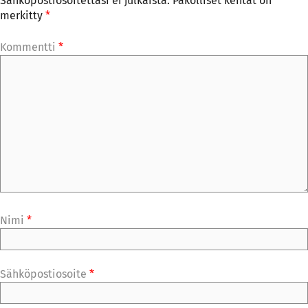
Sähköpostiosoitettasi ei julkaista.
Pakolliset kentät on
merkitty
*
Kommentti
*
Nimi
*
Sähköpostiosoite
*