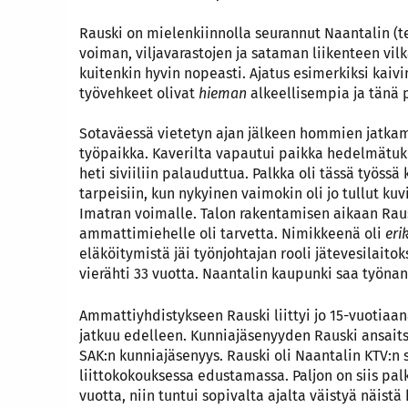
Rauski on mielenkiinnolla seurannut Naantalin (te
voiman, viljavarastojen ja sataman liikenteen vi
kuitenkin hyvin nopeasti. Ajatus esimerkiksi kaivi
työvehkeet olivat
hieman
alkeellisempia ja tänä 
Sotaväessä vietetyn ajan jälkeen hommien jatkamin
työpaikka. Kaverilta vapautui paikka hedelmätuk
heti siviiliin palauduttua. Palkka oli tässä työssä
tarpeisiin, kun nykyinen vaimokin oli jo tullut kuv
Imatran voimalle. Talon rakentamisen aikaan Raus
ammattimiehelle oli tarvetta. Nimikkeenä oli
eri
eläköitymistä jäi työnjohtajan rooli jätevesilaito
vierähti 33 vuotta. Naantalin kaupunki saa työna
Ammattiyhdistykseen Rauski liittyi jo 15-vuotiaan
jatkuu edelleen. Kunniajäsenyyden Rauski ansaits
SAK:n kunniajäsenyys. Rauski oli Naantalin KTV:n 
liittokokouksessa edustamassa. Paljon on siis palk
vuotta, niin tuntui sopivalta ajalta väistyä näist