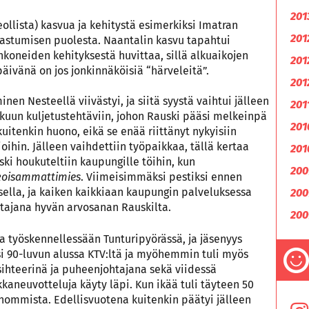
201
ollista) kasvua ja kehitystä esimerkiksi Imatran
201
lkastumisen puolesta. Naantalin kasvu tapahtui
nkoneiden kehityksestä huvittaa, sillä alkuaikojen
201
päivänä on jos jonkinnäköisiä “härveleitä”.
201
en Nesteellä viivästyi, ja siitä syystä vaihtui jälleen
201
kuun kuljetustehtäviin, johon Rauski pääsi melkeinpä
201
 kuitenkin huono, eikä se enää riittänyt nykyisiin
ioihin. Jälleen vaihdettiin työpaikkaa, tällä kertaa
201
ki houkuteltiin kaupungille töihin, kun
200
koisammattimies
. Viimeisimmäksi pestiksi ennen
ksella, ja kaiken kaikkiaan kaupungin palveluksessa
200
ntajana hyvän arvosanan Rauskilta.
200
a työskennellessään Tunturipyörässä, ja jäsenyys
i 90-luvun alussa KTV:ltä ja myöhemmin tuli myös
sihteerinä ja puheenjohtajana sekä viidessä
kaneuvotteluja käyty läpi. Kun ikää tuli täyteen 50
ä hommista. Edellisvuotena kuitenkin päätyi jälleen