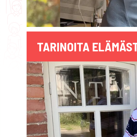
TARINOITA ELÄMÄST