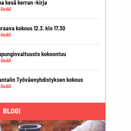
pa kesä kerran -kirja
 lisää
raava kokous 12.3. klo 17.30
 lisää
punginvaltuusto kokoontuu
 lisää
ntalin Työväenyhdistyksen kokous
 lisää
BLOGI