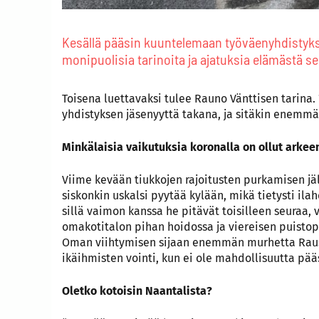
Kesällä pääsin kuuntelemaan työväenyhdistyks
monipuolisia tarinoita ja ajatuksia elämästä
Toisena luettavaksi tulee Rauno Vänttisen tarina
yhdistyksen jäsenyyttä takana, ja sitäkin enemmä
Minkälaisia vaikutuksia koronalla on ollut arkee
Viime kevään tiukkojen rajoitusten purkamisen jä
siskonkin uskalsi pyytää kylään, mikä tietysti ila
sillä vaimon kanssa he pitävät toisilleen seuraa, v
omakotitalon pihan hoidossa ja viereisen puistop
Oman viihtymisen sijaan enemmän murhetta Rausk
ikäihmisten vointi, kun ei ole mahdollisuutta p
Oletko kotoisin Naantalista?