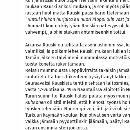
Kun Jämsässä alkoi paperitehtaan rakentaminen, R
mukaan Rauski änkesi mukaan, ja sen myötä pääsi
iästään huolimatta Rauski pääsi harjoittelemaan
“Tuntui hiukan hurjalta ku nuori kloppi olin vast j
. Ammattikoulun käytyään Rauskin pätevyys oli 
vahvempi, ja ohjeistuksen antamiseenkin tottui.
Aikansa Rauski oli tehtaalla asennushommissa, k
valmiiksi, ja poikamiehet Rauski mukaan lukien l
Tämän jälkeen talvi meni mummolassa metsätöissä
toista konetta rakentamaan.
Reissu mummolasta Leppävirralta takaisin Jämsää
rautatiet että bussiliikenteen pysäyttänyt lakko. J
Seuraavaksi Rauskista tehtiin tehtaan laitosmies,
vasta 17-vuotiaana. 1955 Naantalissa aloitettiin 
Turun suunnille. Rauski halusi palata myös muun
Kukkonen
oli sitä mieltä, että hienosti työnsä ho
työskentelemään. Nuorempi veli, äiti ja isä oli si
Turkuun käymään koulua, kun olivat sen verta va
Vaikka Jämsään pyydettiinkin jäämään, päätyi Ra
aivan ensimmäisten joukossa.