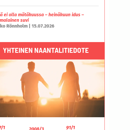
lä ei olla mätäkuussa – heinäkuun idus –
malainen suvi
ko Rönnholm | 15.07.2026
YHTEINEN NAANTALITIEDOTE
7/1
91/1
2008/3