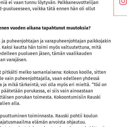
seniä ei vaan tunnu löytyvän. Palkkaneuvottelijan
d-puolueeseen, vaikka tätä ennen hän oli ollut
enen vuoden aikana tapahtunut muutoksia?
a ja puheenjohtajan ja varapuheenjohtajan paikkojakin
. Kaksi kautta hän toimi myös valtuutettuna, mitä
 edelleen puolueen jäsen, tämän vaalikauden
an varajäsen.
 pitkälti melko samanlaisena: Kokous koolle, sitten
le vain puheenjohtajalla, vaan edelleen yhdessä
a ja mikä tärkeintä; voi olla myös eri mieltä.
“Tää on
 päätetään porukassa, ei siis vain ainoastaan
ittäisen porukan toimesta. Kokoontumisiin Rauski
alien alla.
puuttuminen toiminnasta. Rauski pohtii koulun
n ajatusmaailma elämän arvoista ohjautuu.