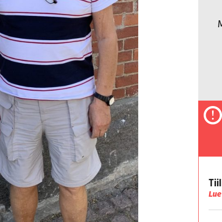
Tii
Lue