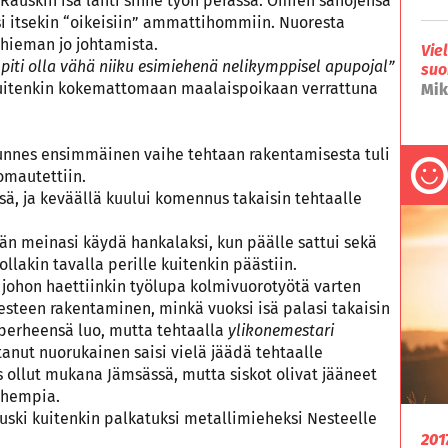
auskin isä lähti sinne työn perässä. Omien sanojensa
 itsekin “oikeisiin” ammattihommiin. Nuoresta
 hieman jo johtamista.
Vie
a piti olla vähä niiku esimiehenä nelikymppisel apupojal”
suo
kuitenkin kokemattomaan maalaispoikaan verrattuna
Mik
unnes ensimmäinen vaihe tehtaan rakentamisesta tuli
omautettiin.
, ja keväällä kuului komennus takaisin tehtaalle
n meinasi käydä hankalaksi, kun päälle sattui sekä
ollakin tavalla perille kuitenkin päästiin.
 johon haettiinkin työlupa kolmivuorotyötä varten
Nesteen rakentaminen, minkä vuoksi isä palasi takaisin
 perheensä luo, mutta tehtaalla
ylikonemestari
itanut nuorukainen saisi vielä jäädä tehtaalle
is ollut mukana Jämsässä, mutta siskot olivat jääneet
nhempia.
uski kuitenkin palkatuksi metallimieheksi Nesteelle
201