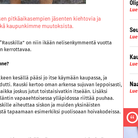
Oli
Lue
en pitkäaikasempien jäsenten kiehtovia ja
 sekä kaupunkimme muutoksista.
Seu
Lue
. “Rauskilla” on niin ikään nelisenkymmentä vuotta
n kerrottavaa.
Kau
nne?
Lue
lkeen kesällä pääsi jo itse käymään kaupassa, ja
Naa
hdutti. Rauski kertoo oman arkensa sujuvan leppoisasti,
Lue
aikka joskus jutut toistaisivatkin itseään. Lisäksi
läntin vapaaehtoisessa ylläpidossa riittää puuhaa.
ille aiheuttaa siskon ja muiden yksinäisten
äästä tapaamaan esimerkiksi puolisoaan hoivakodeissa.