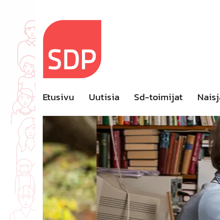
Skip
to
content
Etusivu
Uutisia
Sd-toimijat
Naisj