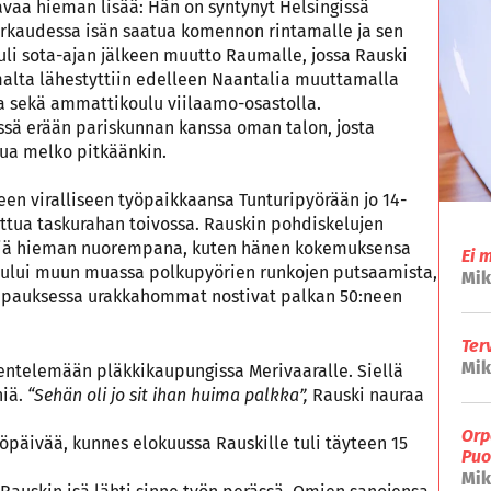
vaa hieman lisää: Hän on syntynyt Helsingissä
arkaudessa isän saatua komennon rintamalle ja sen
uli sota-ajan jälkeen muutto Raumalle, jossa Rauski
malta lähestyttiin edelleen Naantalia muuttamalla
ta sekä ammattikoulu viilaamo-osastolla.
sä erään pariskunnan kanssa oman talon, josta
tua melko pitkäänkin.
n viralliseen työpaikkaansa Tunturipyörään jo 14-
aettua taskurahan toivossa. Rauskin pohdiskelujen
hiä hieman nuorempana, kuten hänen kokemuksensa
Ei 
ului muun muassa polkupyörien runkojen putsaamista,
Mik
tapauksessa urakkahommat nostivat palkan 50:neen
Ter
Mik
kentelemään pläkkikaupungissa Merivaaralle. Siellä
niä.
“Sehän oli jo sit ihan huima palkka”,
Rauski nauraa
Orp
öpäivää, kunnes elokuussa Rauskille tuli täyteen 15
Puo
Mik