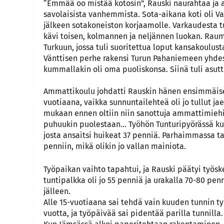
“Emmää oo mistää kotosin”, Rauski naurahtaa ja a
savolaisista vanhemmista. Sota-aikana koti oli V
jälkeen sotakoneiston korjaamolle. Varkaudesta t
kävi toisen, kolmannen ja neljännen luokan. Rau
Turkuun, jossa tuli suoritettua loput kansakoulus
Vänttisen perhe rakensi Turun Pahaniemeen yhdes
kummallakin oli oma puoliskonsa. Siinä tuli asut
Ammattikoulu johdatti Rauskin hänen ensimmäisee
vuotiaana, vaikka sunnuntailehteä oli jo tullut j
mukaan ennen oltiin niin sanottuja ammattimie
puhuukin puolestaan… Työhön Tunturipyörässä ku
josta ansaitsi huikeat 37 penniä. Parhaimmassa 
penniin, mikä olikin jo vallan mainiota.
Työpaikan vaihto tapahtui, ja Rauski päätyi työs
tuntipalkka oli jo 55 penniä ja urakalla 70-80 pen
jälleen.
Alle 15-vuotiaana sai tehdä vain kuuden tunnin ty
vuotta, ja työpäivää sai pidentää parilla tunnilla.