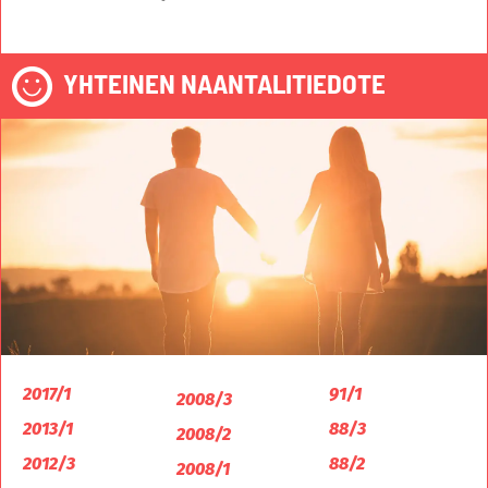
YHTEINEN NAANTALITIEDOTE
2017/1
91/1
2008/3
2013/1
88/3
2008/2
2012/3
88/2
2008/1