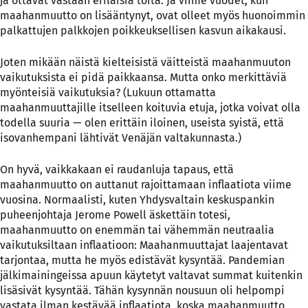
ja ottavat vastaan erilaisia töitä. Ja viime vuodet, kun
maahanmuutto on lisääntynyt, ovat olleet myös huonoimmin
palkattujen
palkkojen poikkeuksellisen kasvun aikakausi.
Joten mikään näistä kielteisistä väitteistä maahanmuuton
vaikutuksista ei pidä paikkaansa. Mutta onko merkittäviä
myönteisiä vaikutuksia? (Lukuun ottamatta
maahanmuuttajille itselleen koituvia etuja, jotka voivat olla
todella suuria — olen erittäin iloinen, useista syistä, että
isovanhempani lähtivät Venäjän valtakunnasta.)
On hyvä, vaikkakaan ei raudanluja tapaus, että
maahanmuutto on auttanut rajoittamaan inflaatiota viime
vuosina. Normaalisti, kuten Yhdysvaltain keskuspankin
puheenjohtaja Jerome Powell äskettäin totesi,
maahanmuutto on enemmän tai vähemmän
neutraalia
vaikutuksiltaan inflaatioon: Maahanmuuttajat laajentavat
tarjontaa, mutta he myös edistävät kysyntää. Pandemian
jälkimainingeissa apuun käytetyt valtavat summat kuitenkin
lisäsivät kysyntää. Tähän kysynnän nousuun oli helpompi
vastata ilman kestävää inflaatiota, koska maahanmuutto