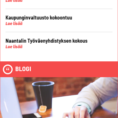
Lue lisää
Kaupunginvaltuusto kokoontuu
Lue lisää
Naantalin Työväenyhdistyksen kokous
Lue lisää
BLOGI