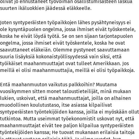
olivat jo ennustaneet
työvoiman osallistumisasteen laskua
suurten ikäluokkien jäädessä eläkkeelle.
Joten syntyperäisten työpaikkojen lähes pysähtyneisyys ei
ole kysyntäpuolen ongelma, jossa ihmiset eivät työskentele,
koska he eivät löydä työtä. Se on sen sijaan tarjontapuolen
ongelma, jossa ihmiset eivät työskentele, koska he ovat
saavuttaneet eläkeiän. Olemme pystyneet saavuttamaan
suuria lisäyksiä kokonaistyöllisyydessä vain siksi, että
työikäiset maahanmuuttajat ovat tulleet Amerikkaan. Jos
meillä ei olisi maahanmuuttajia, meillä ei olisi työpaikkoja.
Entä maahanmuuton vaikutus palkkoihin? Muutama
vuosikymmen sitten monet taloustieteilijät, minä mukaan
lukien, uskoivat, että maahanmuuttajat, joilla on alhainen
muodollinen koulutustaso, itse asiassa kilpailivat
syntyperäisten työntekijöiden kanssa, joilla ei myöskään ollut
tutkintoa. Mutta useimmat työekonomistit uskovat nyt, että
maahanmuuttajat eivät tee paljon kilpailua syntyperäisten
työntekijöiden kanssa; He tuovat mukanaan erilaisia taitoja