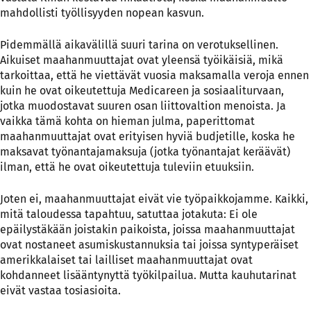
mahdollisti työllisyyden nopean kasvun.
Pidemmällä aikavälillä suuri tarina on verotuksellinen.
Aikuiset maahanmuuttajat ovat yleensä työikäisiä, mikä
tarkoittaa, että he viettävät vuosia maksamalla veroja ennen
kuin he ovat oikeutettuja Medicareen ja sosiaaliturvaan,
jotka muodostavat suuren osan liittovaltion menoista. Ja
vaikka tämä kohta on hieman julma, paperittomat
maahanmuuttajat ovat erityisen hyviä budjetille, koska he
maksavat työnantajamaksuja (jotka työnantajat keräävät)
ilman, että he ovat oikeutettuja tuleviin etuuksiin.
Joten ei, maahanmuuttajat eivät vie työpaikkojamme. Kaikki,
mitä taloudessa tapahtuu, satuttaa jotakuta: Ei ole
epäilystäkään joistakin paikoista, joissa maahanmuuttajat
ovat nostaneet asumiskustannuksia tai joissa syntyperäiset
amerikkalaiset tai lailliset maahanmuuttajat ovat
kohdanneet lisääntynyttä työkilpailua. Mutta kauhutarinat
eivät vastaa tosiasioita.