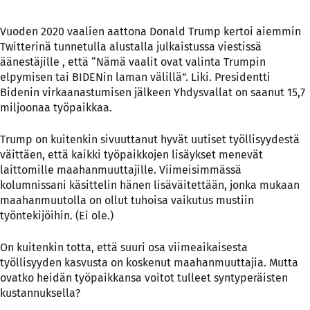
Vuoden 2020 vaalien aattona Donald Trump kertoi aiemmin
Twitterinä tunnetulla alustalla julkaistussa viestissä
äänestäjille
, että “Nämä vaalit ovat valinta Trumpin
elpymisen tai BIDENin laman välillä”. Liki. Presidentti
Bidenin virkaanastumisen jälkeen Yhdysvallat on saanut
15,7
miljoonaa työpaikkaa
.
Trump on kuitenkin sivuuttanut hyvät uutiset työllisyydestä
väittäen, että kaikki työpaikkojen lisäykset menevät
laittomille maahanmuuttajille. Viimeisimmässä
kolumnissani
käsittelin hänen lisäväitettään, jonka mukaan
maahanmuutolla on ollut tuhoisa vaikutus mustiin
työntekijöihin. (Ei ole.)
On kuitenkin totta, että suuri osa viimeaikaisesta
työllisyyden kasvusta on koskenut maahanmuuttajia. Mutta
ovatko heidän työpaikkansa voitot tulleet syntyperäisten
kustannuksella?