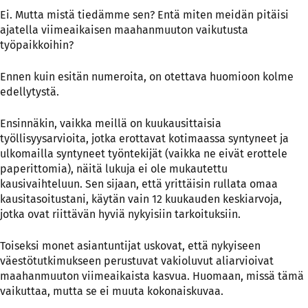
Ei. Mutta mistä tiedämme sen? Entä miten meidän pitäisi
ajatella viimeaikaisen maahanmuuton vaikutusta
työpaikkoihin?
Ennen kuin esitän numeroita, on otettava huomioon kolme
edellytystä.
Ensinnäkin, vaikka meillä on kuukausittaisia
työllisyysarvioita, jotka erottavat kotimaassa syntyneet ja
ulkomailla syntyneet työntekijät (vaikka ne eivät erottele
paperittomia), näitä lukuja ei ole mukautettu
kausivaihteluun. Sen sijaan, että yrittäisin rullata omaa
kausitasoitustani, käytän vain 12 kuukauden keskiarvoja,
jotka ovat riittävän hyviä nykyisiin tarkoituksiin.
Toiseksi monet asiantuntijat uskovat, että nykyiseen
väestötutkimukseen perustuvat vakioluvut
aliarvioivat
maahanmuuton viimeaikaista kasvua. Huomaan, missä tämä
vaikuttaa, mutta se ei muuta kokonaiskuvaa.