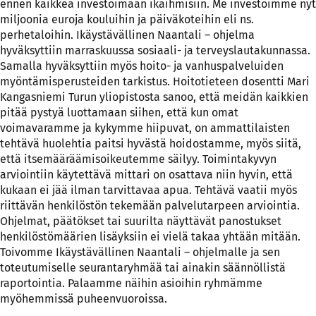
ennen kaikkea investoimaan ikäihmisiin. Me investoimme nyt
miljoonia euroja kouluihin ja päiväkoteihin eli ns.
perhetaloihin. Ikäystävällinen Naantali – ohjelma
hyväksyttiin marraskuussa sosiaali- ja terveyslautakunnassa.
Samalla hyväksyttiin myös hoito- ja vanhuspalveluiden
myöntämisperusteiden tarkistus. Hoitotieteen dosentti Mari
Kangasniemi Turun yliopistosta sanoo, että meidän kaikkien
pitää pystyä luottamaan siihen, että kun omat
voimavaramme ja kykymme hiipuvat, on ammattilaisten
tehtävä huolehtia paitsi hyvästä hoidostamme, myös siitä,
että itsemääräämisoikeutemme säilyy. Toimintakyvyn
arviointiin käytettävä mittari on osattava niin hyvin, että
kukaan ei jää ilman tarvittavaa apua. Tehtävä vaatii myös
riittävän henkilöstön tekemään palvelutarpeen arviointia.
Ohjelmat, päätökset tai suurilta näyttävät panostukset
henkilöstömäärien lisäyksiin ei vielä takaa yhtään mitään.
Toivomme Ikäystävällinen Naantali – ohjelmalle ja sen
toteutumiselle seurantaryhmää tai ainakin säännöllistä
raportointia. Palaamme näihin asioihin ryhmämme
myöhemmissä puheenvuoroissa.