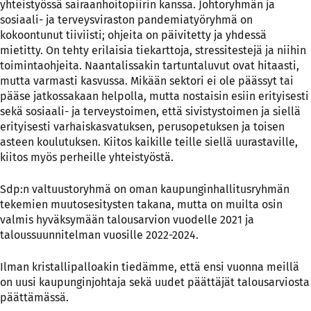
yhteistyössä sairaanhoitopiirin kanssa. Johtoryhmän ja
sosiaali- ja terveysviraston pandemiatyöryhmä on
kokoontunut tiiviisti; ohjeita on päivitetty ja yhdessä
mietitty. On tehty erilaisia tiekarttoja, stressitestejä ja niihin
toimintaohjeita. Naantalissakin tartuntaluvut ovat hitaasti,
mutta varmasti kasvussa. Mikään sektori ei ole päässyt tai
pääse jatkossakaan helpolla, mutta nostaisin esiin erityisesti
sekä sosiaali- ja terveystoimen, että sivistystoimen ja siellä
erityisesti varhaiskasvatuksen, perusopetuksen ja toisen
asteen koulutuksen. Kiitos kaikille teille siellä uurastaville,
kiitos myös perheille yhteistyöstä.
Sdp:n valtuustoryhmä on oman kaupunginhallitusryhmän
tekemien muutosesitysten takana, mutta on muilta osin
valmis hyväksymään talousarvion vuodelle 2021 ja
taloussuunnitelman vuosille 2022-2024.
Ilman kristallipalloakin tiedämme, että ensi vuonna meillä
on uusi kaupunginjohtaja sekä uudet päättäjät talousarviosta
päättämässä.