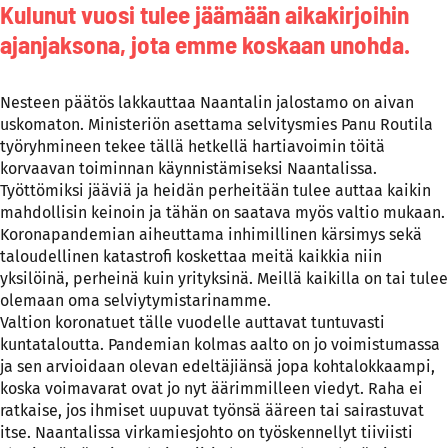
Kulunut vuosi tulee jäämään aikakirjoihin
ajanjaksona, jota emme koskaan unohda.
Nesteen päätös lakkauttaa Naantalin jalostamo on aivan
uskomaton. Ministeriön asettama selvitysmies Panu Routila
työryhmineen tekee tällä hetkellä hartiavoimin töitä
korvaavan toiminnan käynnistämiseksi Naantalissa.
Työttömiksi jääviä ja heidän perheitään tulee auttaa kaikin
mahdollisin keinoin ja tähän on saatava myös valtio mukaan.
Koronapandemian aiheuttama inhimillinen kärsimys sekä
taloudellinen katastrofi koskettaa meitä kaikkia niin
yksilöinä, perheinä kuin yrityksinä. Meillä kaikilla on tai tulee
olemaan oma selviytymistarinamme.
Valtion koronatuet tälle vuodelle auttavat tuntuvasti
kuntataloutta. Pandemian kolmas aalto on jo voimistumassa
ja sen arvioidaan olevan edeltäjiänsä jopa kohtalokkaampi,
koska voimavarat ovat jo nyt äärimmilleen viedyt. Raha ei
ratkaise, jos ihmiset uupuvat työnsä ääreen tai sairastuvat
itse. Naantalissa virkamiesjohto on työskennellyt tiiviisti