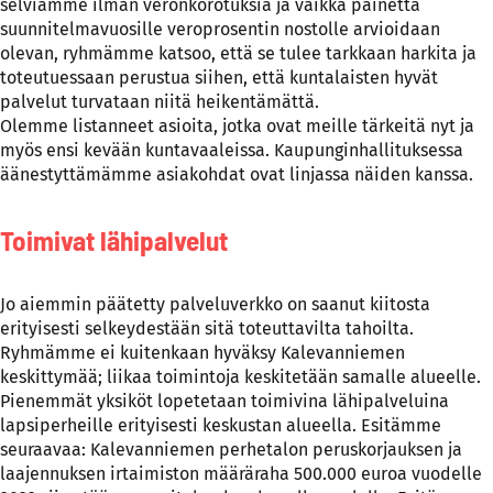
selviämme ilman veronkorotuksia ja vaikka painetta
suunnitelmavuosille veroprosentin nostolle arvioidaan
olevan, ryhmämme katsoo, että se tulee tarkkaan harkita ja
toteutuessaan perustua siihen, että kuntalaisten hyvät
palvelut turvataan niitä heikentämättä.
Olemme listanneet asioita, jotka ovat meille tärkeitä nyt ja
myös ensi kevään kuntavaaleissa. Kaupunginhallituksessa
äänestyttämämme asiakohdat ovat linjassa näiden kanssa.
Toimivat lähipalvelut
Jo aiemmin päätetty palveluverkko on saanut kiitosta
erityisesti selkeydestään sitä toteuttavilta tahoilta.
Ryhmämme ei kuitenkaan hyväksy Kalevanniemen
keskittymää; liikaa toimintoja keskitetään samalle alueelle.
Pienemmät yksiköt lopetetaan toimivina lähipalveluina
lapsiperheille erityisesti keskustan alueella. Esitämme
seuraavaa: Kalevanniemen perhetalon peruskorjauksen ja
laajennuksen irtaimiston määräraha 500.000 euroa vuodelle