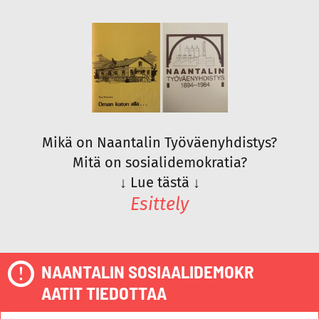
Mikä on Naantalin Työväenyhdistys?
Mitä on sosialidemokratia?
↓
Lue tästä
↓
Esittely
NAANTALIN SOSIAALIDEMOKR
AATIT TIEDOTTAA