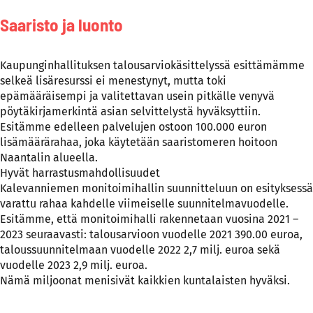
Saaristo ja luonto
Kaupunginhallituksen talousarviokäsittelyssä esittämämme
selkeä lisäresurssi ei menestynyt, mutta toki
epämääräisempi ja valitettavan usein pitkälle venyvä
pöytäkirjamerkintä asian selvittelystä hyväksyttiin.
Esitämme edelleen palvelujen ostoon 100.000 euron
lisämäärärahaa, joka käytetään saaristomeren hoitoon
Naantalin alueella.
Hyvät harrastusmahdollisuudet
Kalevanniemen monitoimihallin suunnitteluun on esityksessä
varattu rahaa kahdelle viimeiselle suunnitelmavuodelle.
Esitämme, että monitoimihalli rakennetaan vuosina 2021 –
2023 seuraavasti: talousarvioon vuodelle 2021 390.00 euroa,
taloussuunnitelmaan vuodelle 2022 2,7 milj. euroa sekä
vuodelle 2023 2,9 milj. euroa.
Nämä miljoonat menisivät kaikkien kuntalaisten hyväksi.