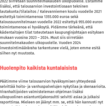
2022 siirretään suunnitelmakauden ulkopuolelle. Esitämme
lisäksi, että talousarvion investointiosaan tekninen
lautakunta/tilalaitos / Kalevanniemen koulu vuodelle 2021
esitettyä toimintamenoa 1355.000 euroa sekä
taloussuunnitelmaan vuodelle 2022 esitettyä 955.000 euron
toimintamenoa ei hyväksytä. Pidämme tärkeänä, että
kädentaitojen tilat toteutetaan kaupunginjohtajan esityksen
mukaan vuosina 2023 – 2024. Muut siis siirretään
suunnitelmakauden ulkopuolelle. Vuoden 2024
investointimääräraha tarkentunee vielä, joten emme esitä
siihen nyt muutosta.
Huolenpito kaikista kuntalaisista
Päätimme viime talousarvion hyväksymisen yhteydessä
selvittää hoito- ja vanhuspalvelujen nykytilaa ja skenaarioita.
Viranhaltijoiden valmisteleman ohjelman lisäksi
ulkopuolinen asiantuntijakonsultti selvitti asiaa ja julkaisi
raporttinsa. Mieleen on jäänyt mm. se, että hän kannusti nyt