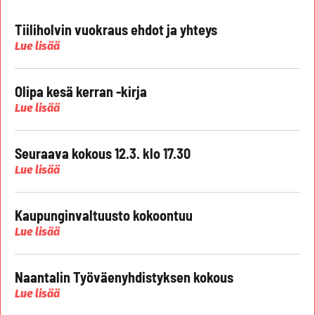
Tiiliholvin vuokraus ehdot ja yhteys
Lue lisää
Olipa kesä kerran -kirja
Lue lisää
Seuraava kokous 12.3. klo 17.30
Lue lisää
Kaupunginvaltuusto kokoontuu
Lue lisää
Naantalin Työväenyhdistyksen kokous
Lue lisää