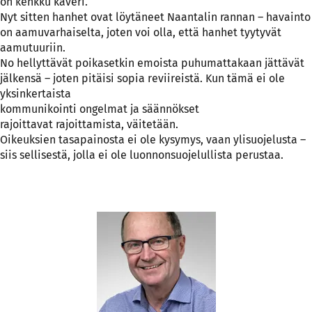
on kenkku kaveri.
Nyt sitten hanhet ovat löytäneet Naantalin rannan – havainto
on aamuvarhaiselta, joten voi olla, että hanhet tyytyvät
aamutuuriin.
No hellyttävät poikasetkin emoista puhumattakaan jättävät
jälkensä – joten pitäisi sopia reviireistä. Kun tämä ei ole
yksinkertaista
kommunikointi ongelmat ja säännökset
rajoittavat rajoittamista, väitetään.
Oikeuksien tasapainosta ei ole kysymys, vaan ylisuojelusta –
siis sellisestä, jolla ei ole luonnonsuojelullista perustaa.