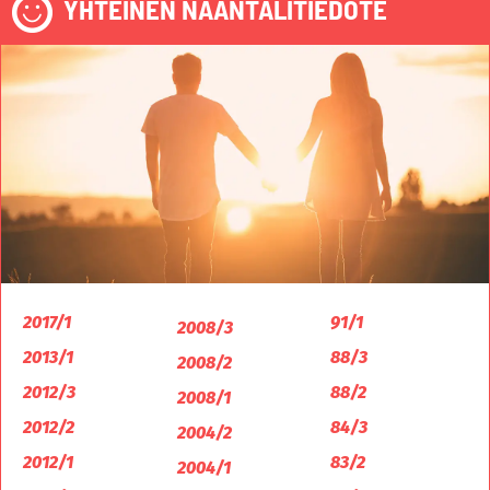
YHTEINEN NAANTALITIEDOTE
2017/1
91/1
2008/3
2013/1
88/3
2008/2
2012/3
88/2
2008/1
2012/2
84/3
2004/2
2012/1
83/2
2004/1