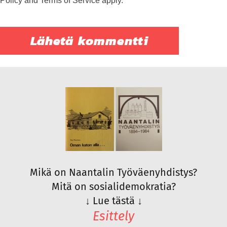
Policy
and
Terms of Service
apply.
Mikä on Naantalin Työväenyhdistys?
Mitä on sosialidemokratia?
↓
Lue tästä
↓
Esittely