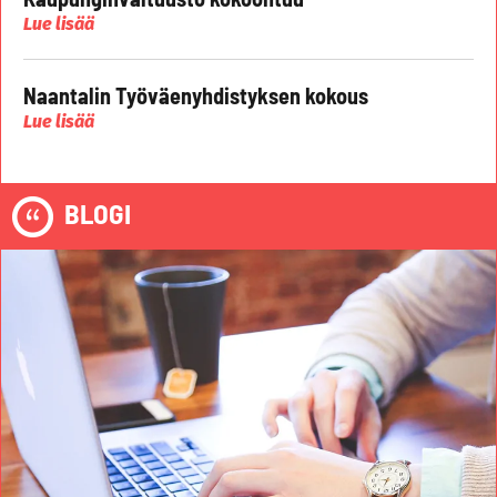
Lue lisää
Naantalin Työväenyhdistyksen kokous
Lue lisää
BLOGI