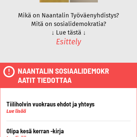
Mikä on Naantalin Työväenyhdistys?
Mitä on sosialidemokratia?
↓
Lue tästä
↓
Esittely
NAANTALIN SOSIAALIDEMOKR
AATIT TIEDOTTAA
Tiiliholvin vuokraus ehdot ja yhteys
Lue lisää
Olipa kesä kerran -kirja