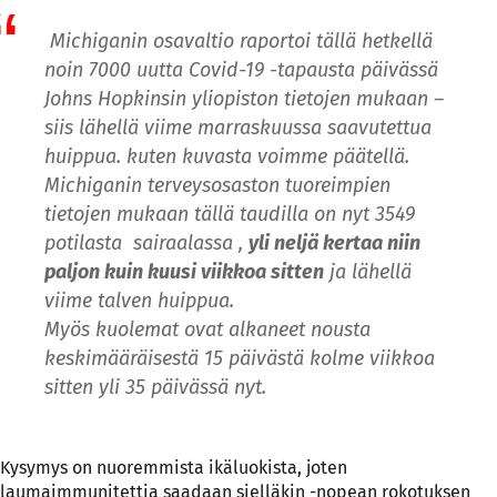
Michiganin osavaltio raportoi tällä hetkellä
noin 7000 uutta Covid-19 -tapausta päivässä
Johns Hopkinsin yliopiston tietojen mukaan –
siis lähellä viime marraskuussa saavutettua
huippua. kuten kuvasta voimme päätellä.
Michiganin terveysosaston tuoreimpien
tietojen mukaan tällä taudilla on nyt 3549
potilasta sairaalassa ,
yli neljä kertaa niin
paljon kuin kuusi viikkoa sitten
ja lähellä
viime talven huippua.
Myös kuolemat ovat alkaneet nousta
keskimääräisestä 15 päivästä kolme viikkoa
sitten yli 35 päivässä nyt.
Kysymys on nuoremmista ikäluokista, joten
laumaimmunitettia saadaan sielläkin -nopean rokotuksen