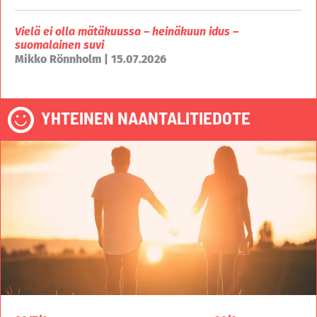
Vielä ei olla mätäkuussa – heinäkuun idus –
suomalainen suvi
Mikko Rönnholm | 15.07.2026
YHTEINEN NAANTALITIEDOTE