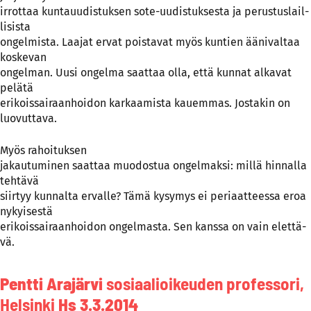
ir­rot­taa kun­ta­uu­dis­tuk­sen so­te-uu­dis­tuk­ses­ta ja pe­rus­tus­lail­
li­sis­ta
on­gel­mis­ta. Laa­jat er­vat pois­ta­vat myös kun­tien ää­ni­val­taa
kos­ke­van
on­gel­man. Uu­si on­gel­ma saat­taa ol­la, et­tä kun­nat al­ka­vat
pe­lä­tä
eri­kois­sai­raan­hoi­don kar­kaa­mis­ta kauem­mas. Jos­ta­kin on
luo­vut­ta­va.
Myös ra­hoi­tuk­sen
ja­kau­tu­mi­nen saat­taa muo­dos­tua on­gel­mak­si: mil­lä hin­nal­la
teh­tä­vä
siir­tyy kun­nal­ta er­val­le? Tä­mä ky­sy­mys ei pe­ri­aat­tees­sa eroa
ny­kyi­ses­tä
eri­kois­sai­raan­hoi­don on­gel­mas­ta. Sen kans­sa on vain elet­tä­
vä.
Pent­ti Ara­jär­vi
so­siaa­li­oi­keu­den pro­fes­so­ri,
Hel­sin­ki
Hs 3.3.2014