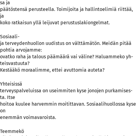
sa ja
pää­tös­ten­sä pe­rus­teel­la. Toi­mi­joi­ta ja hal­lin­to­eli­miä riit­tää,
ja
ko­ko rat­kai­sun yl­lä lei­ju­vat pe­rus­tus­la­kion­gel­mat.
So­siaa­li-
ja ter­vey­den­huol­lon uu­dis­tus on vält­tä­mä­tön. Mei­dän pi­tää
poh­tia ar­vo­jam­me:
ovat­ko ra­ha ja ta­lous pää­mää­rä vai vä­li­ne? Ha­luam­me­ko yh­
teis­vas­tuu­ta?
Kes­tää­kö mo­raa­lim­me, et­tei avut­to­mia au­te­ta?
Yh­tei­sis­sä
ter­veys­pal­ve­luis­sa on useim­mi­ten ky­se jo­no­jen pur­ka­mi­ses­
ta. It­se
hoi­toa kuu­lee har­vem­min moi­tit­ta­van. So­siaa­li­huol­los­sa ky­se
on
enem­män voi­ma­va­rois­ta.
Teem­me­kö