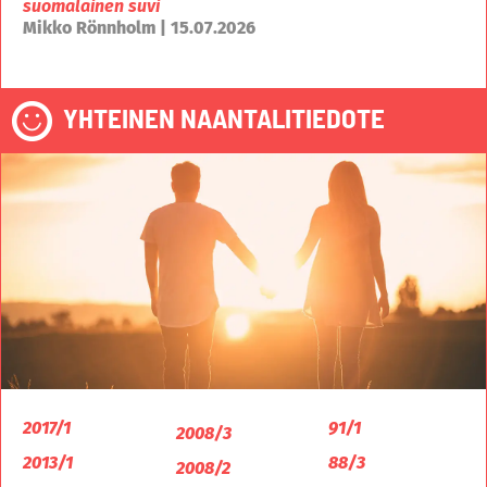
suomalainen suvi
Mikko Rönnholm | 15.07.2026
YHTEINEN NAANTALITIEDOTE
2017/1
91/1
2008/3
2013/1
88/3
2008/2