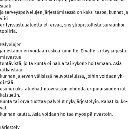
siaa­li-
ja ter­veys­pal­ve­lu­jen jär­jes­tä­mi­ses­sä on kak­si ta­soa, kun­nat ja
vii­si
eri­tyis­vas­tuu­aluet­ta eli er­vaa, siis yli­opis­tol­lis­ta sai­raan­hoi­
to­pii­riä.
Pal­ve­lu­jen
jär­jes­tä­mi­nen voi­daan us­koa kun­nil­le. Er­val­le siir­tyy jär­jes­tä­
mis­vas­tuu
teh­tä­vis­tä, joi­ta kun­ta ei ha­lua tai ky­ke­ne hoi­ta­maan. Asia
rat­kais­taan
kun­nan ja er­van vä­li­sis­sä neu­vot­te­luis­sa, joi­hin voi­daan yh­
dis­tää
esi­mer­kik­si alue­hal­lin­to­vi­ras­ton joh­dol­la eri­pu­rai­suu­den rat­
kai­sue­lin.
Kun­ta tai er­va tuot­taa pal­ve­lut ny­ky­jär­jes­te­lyin. Ra­hat kul­ke­
vat
kun­nan kaut­ta. Asia voi­daan hoi­taa myös päin­vas­toin.
Jär­jes­te­ly