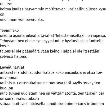
ta. It­se
hoi­toa kuu­lee har­vem­min moi­tit­ta­van. So­siaa­li­huol­los­sa ky­se
on
enem­män voi­ma­va­rois­ta.
Teem­me­kö
oi­kei­ta asioi­ta oi­keal­la ta­val­la? Te­hos­ta­mi­sel­la­kin on ra­jan­sa.
Te­hos­ta­mi­nen ei ole sy­no­nyy­mi mil­le hy­vän­sä sääs­tä­mi­sel­le,
kos­ka
ta­lous ei ole pää­mää­rä vaan kei­no. Hal­pa ei ole it­ses­tään
sel­väs­ti hal­paa.
Le­veät har­tiat
an­ta­vat mah­dol­li­suu­den kat­soa ko­ko­nai­suuk­sia ja et­siä toi­
mi­vim­mat
rat­kai­sut. Pe­rus­rat­kai­sun on tuet­ta­va tä­tä. Myös ter­vey­den­
huol­lon
ra­hoi­tuk­sen uu­dis­ta­mi­nen on vält­tä­mä­tön­tä. Sen tär­kein osa
on sai­raus­va­kuu­tuk­sen
sai­raan­hoi­to­va­kuu­tuk­sel­la ra­hoi­te­tun toi­min­nan siir­tä­mi­nen