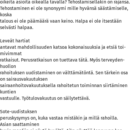
oi­kei­ta asioi­ta oi­keal­la ta­val­la? Te­hos­ta­mi­sel­la­kin on ra­jan­sa.
Te­hos­ta­mi­nen ei ole sy­no­nyy­mi mil­le hy­vän­sä sääs­tä­mi­sel­le,
kos­ka
ta­lous ei ole pää­mää­rä vaan kei­no. Hal­pa ei ole it­ses­tään
sel­väs­ti hal­paa.
Le­veät har­tiat
an­ta­vat mah­dol­li­suu­den kat­soa ko­ko­nai­suuk­sia ja et­siä toi­
mi­vim­mat
rat­kai­sut. Pe­rus­rat­kai­sun on tuet­ta­va tä­tä. Myös ter­vey­den­
huol­lon
ra­hoi­tuk­sen uu­dis­ta­mi­nen on vält­tä­mä­tön­tä. Sen tär­kein osa
on sai­raus­va­kuu­tuk­sen
sai­raan­hoi­to­va­kuu­tuk­sel­la ra­hoi­te­tun toi­min­nan siir­tä­mi­nen
kun­tien
vas­tuul­le. Työ­tu­lo­va­kuu­tus on säi­ly­tet­tä­vä.
So­te-uu­dis­tuk­sen
pe­rus­ky­sy­mys on, ku­ka vas­taa mis­tä­kin ja mil­lä ra­hoil­la.
Asian saat­ta­mi­nen