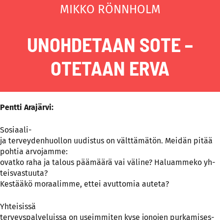
MIKKO RÖNNHOLM
UNOHDETAAN SOTE –
OTETAAN ERVA
Pentti Arajärvi:
So­siaa­li-
ja ter­vey­den­huol­lon uu­dis­tus on vält­tä­mä­tön. Mei­dän pi­tää
poh­tia ar­vo­jam­me:
ovat­ko ra­ha ja ta­lous pää­mää­rä vai vä­li­ne? Ha­luam­me­ko yh­
teis­vas­tuu­ta?
Kes­tää­kö mo­raa­lim­me, et­tei avut­to­mia au­te­ta?
Yh­tei­sis­sä
ter­veys­pal­ve­luis­sa on useim­mi­ten ky­se jo­no­jen pur­ka­mi­ses­