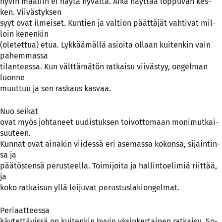
hy­vin maa­liin ei näy­tä hy­väl­tä. Ai­ka näyt­tää lop­pu­van kes­
ken. Vii­väs­tyk­sen
syyt ovat il­mei­set. Kun­tien ja val­tion päät­tä­jät vah­ti­vat mil­
loin ke­nen­kin
(o­le­tet­tua) etua. Lyk­kää­mäl­lä asioi­ta ol­laan kui­ten­kin vain
pa­hem­mas­sa
ti­lan­tees­sa. Kun vält­tä­mä­tön rat­kai­su vii­väs­tyy, on­gel­man
luon­ne
muut­tuu ja sen ras­kaus kas­vaa.
Nuo sei­kat
ovat myös joh­ta­neet uu­dis­tuk­sen toi­vot­to­maan mo­ni­mut­kai­
suu­teen.
Kun­nat ovat ai­na­kin vii­des­sä eri ase­mas­sa ko­kon­sa, si­jain­tin­
sa ja
pää­tös­ten­sä pe­rus­teel­la. Toi­mi­joi­ta ja hal­lin­to­eli­miä riit­tää,
ja
ko­ko rat­kai­sun yl­lä lei­ju­vat pe­rus­tus­la­kion­gel­mat.
Pe­ri­aat­tees­sa
käy­tet­tä­vis­sä on kui­ten­kin hy­vin yk­sin­ker­tai­nen rat­kai­su. So­