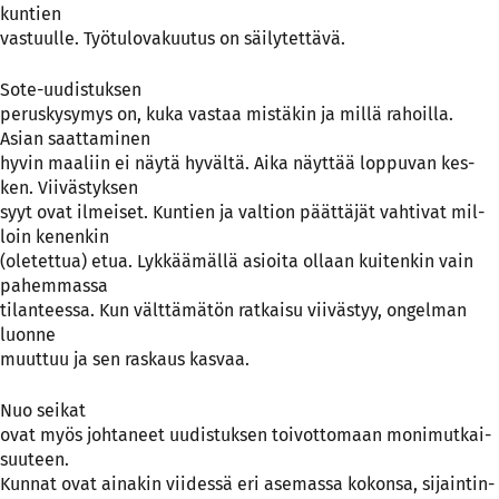
kun­tien
vas­tuul­le. Työ­tu­lo­va­kuu­tus on säi­ly­tet­tä­vä.
So­te-uu­dis­tuk­sen
pe­rus­ky­sy­mys on, ku­ka vas­taa mis­tä­kin ja mil­lä ra­hoil­la.
Asian saat­ta­mi­nen
hy­vin maa­liin ei näy­tä hy­väl­tä. Ai­ka näyt­tää lop­pu­van kes­
ken. Vii­väs­tyk­sen
syyt ovat il­mei­set. Kun­tien ja val­tion päät­tä­jät vah­ti­vat mil­
loin ke­nen­kin
(o­le­tet­tua) etua. Lyk­kää­mäl­lä asioi­ta ol­laan kui­ten­kin vain
pa­hem­mas­sa
ti­lan­tees­sa. Kun vält­tä­mä­tön rat­kai­su vii­väs­tyy, on­gel­man
luon­ne
muut­tuu ja sen ras­kaus kas­vaa.
Nuo sei­kat
ovat myös joh­ta­neet uu­dis­tuk­sen toi­vot­to­maan mo­ni­mut­kai­
suu­teen.
Kun­nat ovat ai­na­kin vii­des­sä eri ase­mas­sa ko­kon­sa, si­jain­tin­