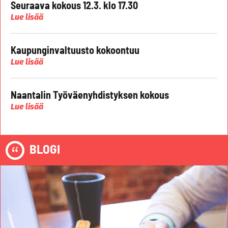
Seuraava kokous 12.3. klo 17.30
Lue lisää
Kaupunginvaltuusto kokoontuu
Lue lisää
Naantalin Työväenyhdistyksen kokous
Lue lisää
BLOGI