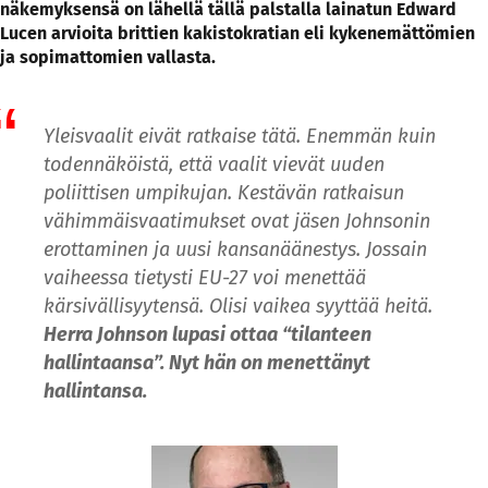
näkemyksensä on lähellä tällä palstalla lainatun Edward
Lucen arvioita brittien kakistokratian eli kykenemättömien
ja sopimattomien vallasta.
Yleisvaalit eivät ratkaise tätä. Enemmän kuin
todennäköistä, että vaalit vievät uuden
poliittisen umpikujan. Kestävän ratkaisun
vähimmäisvaatimukset ovat jäsen Johnsonin
erottaminen ja uusi kansanäänestys. Jossain
vaiheessa tietysti EU-27 voi menettää
kärsivällisyytensä. Olisi vaikea syyttää heitä.
Herra Johnson lupasi ottaa “tilanteen
hallintaansa”. Nyt hän on menettänyt
hallintansa.