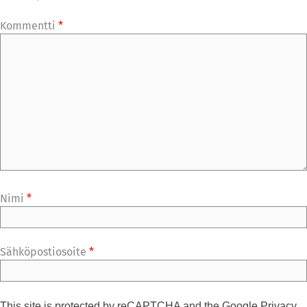
Kommentti
*
Nimi
*
Sähköpostiosoite
*
This site is protected by reCAPTCHA and the Google
Privacy