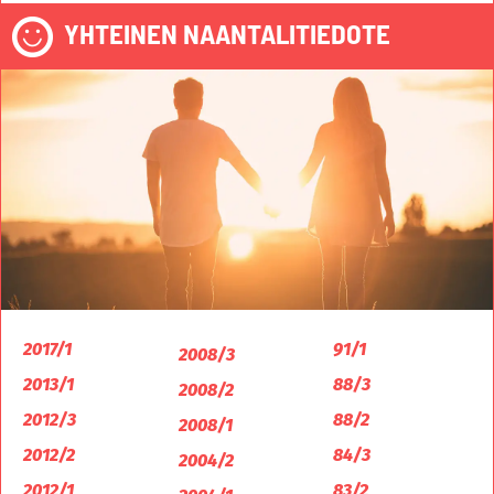
YHTEINEN NAANTALITIEDOTE
2017/1
91/1
2008/3
2013/1
88/3
2008/2
2012/3
88/2
2008/1
2012/2
84/3
2004/2
2012/1
83/2