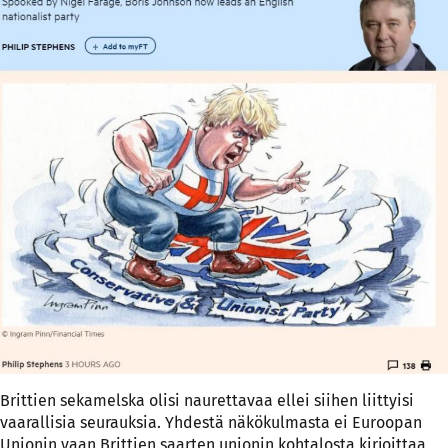
Brittien sekamelska olisi naurettavaa ellei siihen liittyisi
vaarallisia seurauksia. Yhdestä näkökulmasta ei Euroopan
Unionin vaan Brittien saarten unionin kohtalosta kirjoittaa