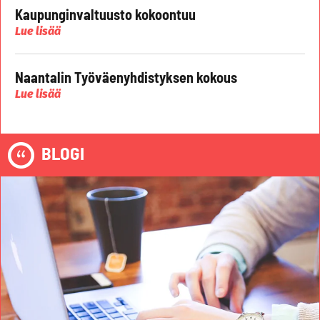
Kaupunginvaltuusto kokoontuu
Lue lisää
Naantalin Työväenyhdistyksen kokous
Lue lisää
BLOGI