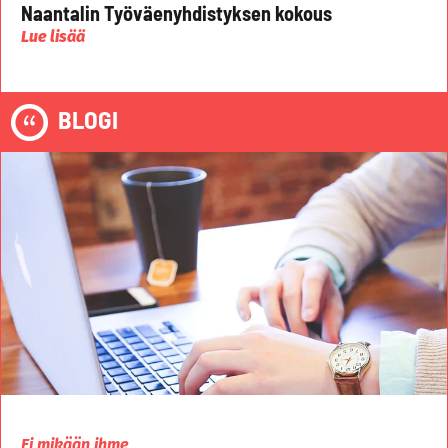
Naantalin Työväenyhdistyksen kokous
Lue lisää
BLOGI
Ei mikään ihme