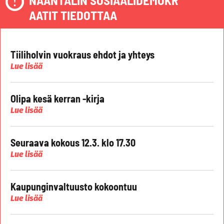
NAANTALIN SOSIAALIDEMOKR
AATIT TIEDOTTAA
Tiiliholvin vuokraus ehdot ja yhteys
Lue lisää
Olipa kesä kerran -kirja
Lue lisää
Seuraava kokous 12.3. klo 17.30
Lue lisää
Kaupunginvaltuusto kokoontuu
Lue lisää