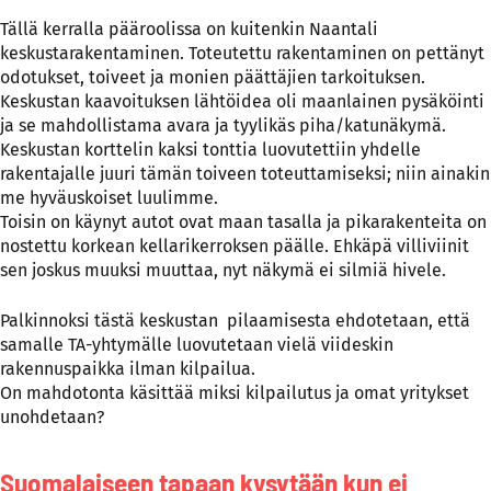
Tällä kerralla pääroolissa on kuitenkin Naantali
keskustarakentaminen. Toteutettu rakentaminen on pettänyt
odotukset, toiveet ja monien päättäjien tarkoituksen.
Keskustan kaavoituksen lähtöidea oli maanlainen pysäköinti
ja se mahdollistama avara ja tyylikäs piha/katunäkymä.
Keskustan korttelin kaksi tonttia luovutettiin yhdelle
rakentajalle juuri tämän toiveen toteuttamiseksi; niin ainakin
me hyväuskoiset luulimme.
Toisin on käynyt autot ovat maan tasalla ja pikarakenteita on
nostettu korkean kellarikerroksen päälle. Ehkäpä villiviinit
sen joskus muuksi muuttaa, nyt näkymä ei silmiä hivele.
Palkinnoksi tästä keskustan pilaamisesta ehdotetaan, että
samalle TA-yhtymälle luovutetaan vielä viideskin
rakennuspaikka ilman kilpailua.
On mahdotonta käsittää miksi kilpailutus ja omat yritykset
unohdetaan?
Suomalaiseen tapaan kysytään kun ei