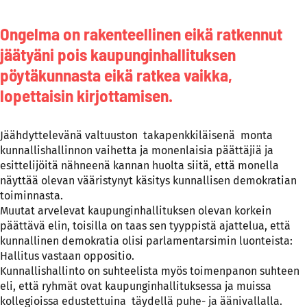
Ongelma on rakenteellinen eikä ratkennut
jäätyäni pois kaupunginhallituksen
pöytäkunnasta eikä ratkea vaikka,
lopettaisin kirjottamisen.
Jäähdyttelevänä valtuuston takapenkkiläisenä monta
kunnallishallinnon vaihetta ja monenlaisia päättäjiä ja
esittelijöitä nähneenä kannan huolta siitä, että monella
näyttää olevan vääristynyt käsitys kunnallisen demokratian
toiminnasta.
Muutat arvelevat kaupunginhallituksen olevan korkein
päättävä elin, toisilla on taas sen tyyppistä ajattelua, että
kunnallinen demokratia olisi parlamentarsimin luonteista:
Hallitus vastaan oppositio.
Kunnallishallinto on suhteelista myös toimenpanon suhteen
eli, että ryhmät ovat kaupunginhallituksessa ja muissa
kollegioissa edustettuina täydellä puhe- ja äänivallalla.