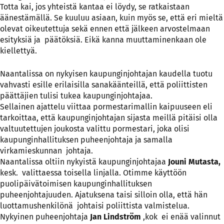
Totta kai, jos yhteistä kantaa ei löydy, se ratkaistaan
äänestämällä. Se kuuluu asiaan, kuin myös se, että eri mieltä
olevat oikeutettuja sekä ennen että jälkeen arvostelmaan
esityksiä ja päätöksiä. Eikä kanna muuttaminenkaan ole
kiellettyä.
Naantalissa on nykyisen kaupunginjohtajan kaudella tuotu
vahvasti esille erilaisilla sanakäänteillä, että poliittisten
päättäjien tulisi tukea kaupunginjohtajaa.
Sellainen ajattelu viittaa pormestarimallin kaipuuseen eli
tarkoittaa, että kaupunginjohtajan sijasta meillä pitäisi olla
valtuutettujen joukosta valittu pormestari, joka olisi
kaupunginhallituksen puheenjohtaja ja samalla
virkamieskunnan johtaja.
Naantalissa oltiin nykyistä kaupunginjohtajaa
Jouni Mutasta,
kesk. valittaessa toisella linjalla. Otimme käyttöön
puolipäivätoimisen kaupunginhallituksen
puheenjohtajuuden. Ajatuksena taisi silloin olla, että hän
luottamushenkilönä johtaisi poliittista valmistelua.
Nykyinen puheenjohtaja
Jan Lindström
,kok ei enää valinnut