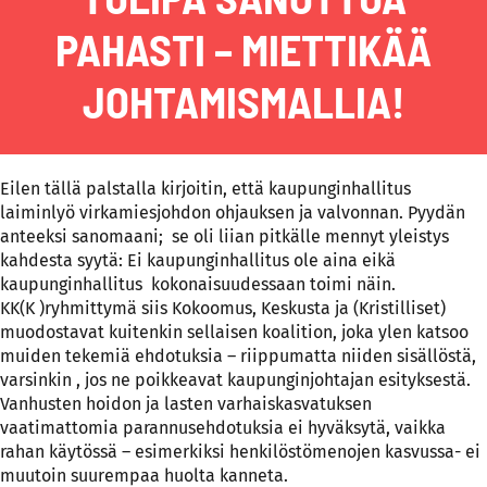
PAHASTI – MIETTIKÄÄ
JOHTAMISMALLIA!
Eilen tällä palstalla kirjoitin, että kaupunginhallitus
laiminlyö virkamiesjohdon ohjauksen ja valvonnan. Pyydän
anteeksi sanomaani; se oli liian pitkälle mennyt yleistys
kahdesta syytä: Ei kaupunginhallitus ole aina eikä
kaupunginhallitus kokonaisuudessaan toimi näin.
KK(K )ryhmittymä siis Kokoomus, Keskusta ja (Kristilliset)
muodostavat kuitenkin sellaisen koalition, joka ylen katsoo
muiden tekemiä ehdotuksia – riippumatta niiden sisällöstä,
varsinkin , jos ne poikkeavat kaupunginjohtajan esityksestä.
Vanhusten hoidon ja lasten varhaiskasvatuksen
vaatimattomia parannusehdotuksia ei hyväksytä, vaikka
rahan käytössä – esimerkiksi henkilöstömenojen kasvussa- ei
muutoin suurempaa huolta kanneta.