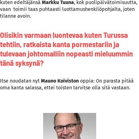
kuten edeltäjänsä
Markku Tuuna
, kok puolipäivätoimisuutta,
vaan toimii taas puhtaasti luottamushenkilöpohjalta, joten
tilanne avoin.
Olisikin varmaan luontevaa kuten Turussa
tehtiin, ratkaista kanta pormestariin ja
tulevaan johtomalliin nopeasti mieluummin
tänä syksynä?
Itse noudatan nyt
Mauno Koiviston
oppia: On parasta pitää
oma kanta salassa, ettei toisten tarvitse olla sitä vastaan.