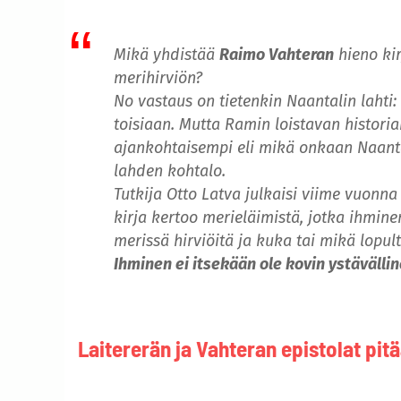
Mikä yhdistää
Raimo Vahteran
hieno kir
merihirviön?
No vastaus on tietenkin Naantalin lahti:
toisiaan. Mutta Ramin loistavan histori
ajankohtaisempi eli mikä onkaan Naanta
lahden kohtalo.
Tutkija Otto Latva julkaisi viime vuonna 
kirja kertoo merieläimistä, jotka ihmine
merissä hirviöitä ja kuka tai mikä lopul
Ihminen ei itsekään ole kovin ystävällin
Laitererän ja Vahteran epistolat pit