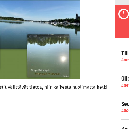
Tii
Lue
Oli
Lue
tit välittävät tietoa, niin kaikesta huolimatta hetki
Seu
Lue
Kau