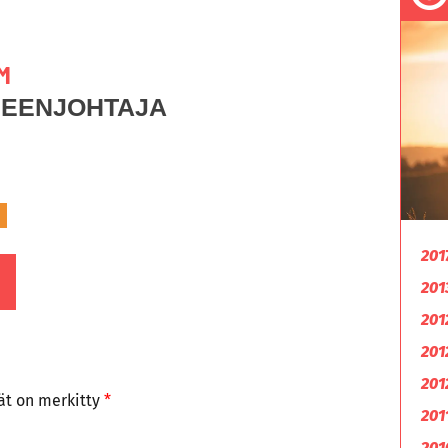
M
HEENJOHTAJA
201
201
201
201
201
tät on merkitty
*
201
201