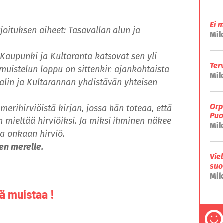
Ei 
joituksen aiheet: Tasavallan alun ja
Mik
 Kaupunki ja Kultaranta katsovat sen yli
Ter
amuistelun loppu on sittenkin ajankohtaista
Mik
lin ja Kultarannan yhdistävän yhteisen
Orp
merihirviöistä kirjan, jossa hän toteaa, että
Puo
n mieltää hirviöiksi. Ja miksi ihminen näkee
Mik
ta onkaan hirviö.
en merelle.
Vie
suo
Mik
ää muistaa !