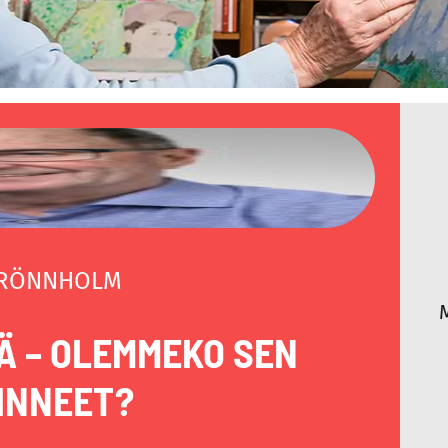
 RÖNNHOLM
Ä – OLEMMEKO SEN
INNEET?