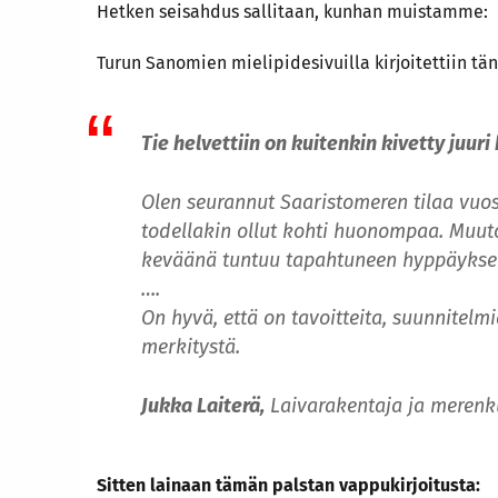
Hetken seisahdus sallitaan, kunhan muistamme:
Turun Sanomien mielipidesivuilla kirjoitettiin tä
Tie helvettiin on kuitenkin kivetty juuri
Olen seurannut Saaristomeren tilaa vuo
todellakin ollut kohti huonompaa. Muuto
keväänä tuntuu tapahtuneen hyppäykse
….
On hyvä, että on tavoitteita, suunnitelmi
merkitystä.
Jukka Laiterä,
Laivarakentaja ja merenk
Sitten lainaan tämän palstan vappukirjoitusta: