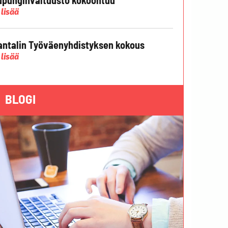
 lisää
ntalin Työväenyhdistyksen kokous
 lisää
BLOGI