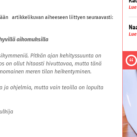
Lue
nään artikkelikuvan aiheeseen liittyen seuraavasti:
Naa
Lue
 hyvillä aikomuksilla
sikymmeniä. Pitkän ajan kehityssuunta on
s on ollut hitaasti hivuttavaa, mutta tänä
nomainen meren tilan heikentyminen.
a ja ohjelmia, mutta vain teoilla on lopulta
ulkija