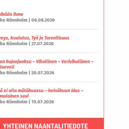
mikään ihme
ko Rönnholm | 06.08.2026
veys, Koulutus, Työ ja Turvallisuus
ko Rönnholm | 27.07.2026
on kujanjuoksu – Vihollinen – Verivihollinen –
lueveli
ko Rönnholm | 20.07.2026
lä ei olla mätäkuussa – heinäkuun idus –
malainen suvi
ko Rönnholm | 15.07.2026
YHTEINEN NAANTALITIEDOTE