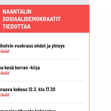
NAANTALIN
SOSIAALIDEMOKRAATIT
TIEDOTTAA
liholvin vuokraus ehdot ja yhteys
 lisää
pa kesä kerran -kirja
 lisää
raava kokous 12.3. klo 17.30
 lisää
punginvaltuusto kokoontuu