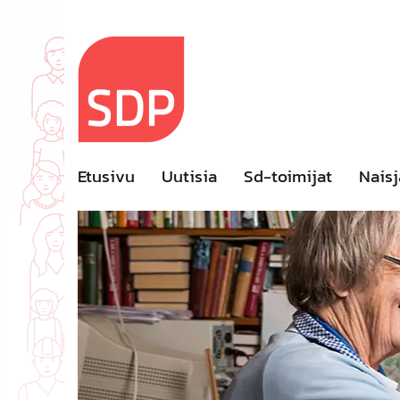
Skip
to
content
Etusivu
Uutisia
Sd-toimijat
Naisj