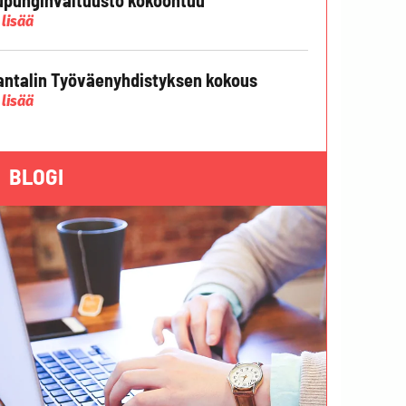
 lisää
ntalin Työväenyhdistyksen kokous
 lisää
BLOGI