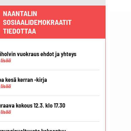
NAANTALIN
SOSIAALIDEMOKRAATIT
TIEDOTTAA
liholvin vuokraus ehdot ja yhteys
 lisää
pa kesä kerran -kirja
 lisää
raava kokous 12.3. klo 17.30
 lisää
punginvaltuusto kokoontuu