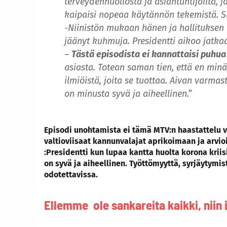
terveydenhuollosta ja asiantuntijoilta, ja
kaipaisi nopeaa käytännön tekemistä. Sik
-Niinistön mukaan hänen ja hallituksen v
jäänyt kuhmuja. Presidentti aikoo jatka
–
Tästä episodista ei kannattaisi puhua
asiasta. Totean saman tien, että en minä
ilmiöistä, joita se tuottaa. Aivan varmas
on minusta syvä ja aiheellinen.”
Episodi unohtamista ei tämä MTV:n haastattelu 
valtioviisaat kannunvalajat aprikoimaan ja arvio
:Presidentti kun lupaa kantta huolta korona kriisi
on syvä ja aiheellinen. Työttömyyttä, syrjäytymi
odotettavissa.
Ellemme ole sankareita kaikki, niin