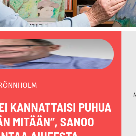
 RÖNNHOLM
 EI KANNATTAISI PUHUA
N MITÄÄN”, SANOO