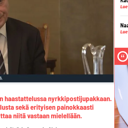
Lue
Naa
Lue
:n haastattelussa nyrkkipostijupakkaan.
elusta sekä erityisen painokkaasti
ttaa niitä vastaan mielellään.