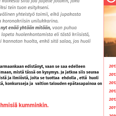
 kaikesta siitä jää jäljelle jotakin, joka
si tein tuon esitykseni.
älinen yhteistyö toimii, eikä jupakasta
a koronakriisin unilukkarina.
 nyt enää yhtään mitään,
vaan puhua
 lopeta huolenkantamista eli tästä kriisistä,
ti kannatan huolta, enkä sitä salaa, jos huoli
201
varmaankaan edistänyt, vaan se saa edelleen
imaan, mistä tässä on kysymys. Ja jatkoa siis seuraa
201
stä ja ilmiöstä, joita se tuottaa ehdolla , että huoli
201
stä, konkursseja ja valtion talouden epätasapainoa on
201
201
 ihmisiä kumminkin.
201
201