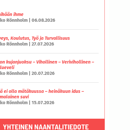
mikään ihme
ko Rönnholm | 06.08.2026
veys, Koulutus, Työ ja Turvallisuus
ko Rönnholm | 27.07.2026
on kujanjuoksu – Vihollinen – Verivihollinen –
lueveli
ko Rönnholm | 20.07.2026
lä ei olla mätäkuussa – heinäkuun idus –
malainen suvi
ko Rönnholm | 15.07.2026
YHTEINEN NAANTALITIEDOTE