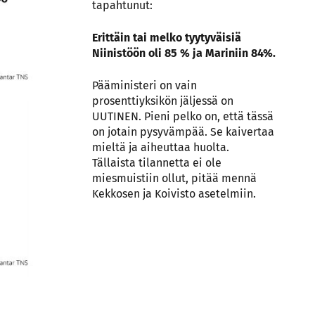
tapahtunut:
Erittäin tai melko tyytyväisiä
Niinistöön oli 85 % ja Mariniin 84%.
Pääministeri on vain
prosenttiyksikön jäljessä on
UUTINEN. Pieni pelko on, että tässä
on jotain pysyvämpää. Se kaivertaa
mieltä ja aiheuttaa huolta.
Tällaista tilannetta ei ole
miesmuistiin ollut, pitää mennä
Kekkosen ja Koivisto asetelmiin.