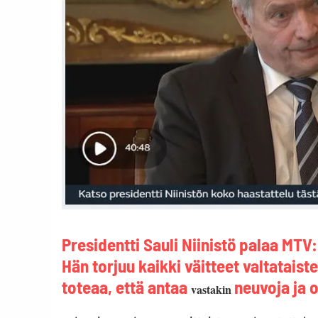
Presidentti Sauli Niinistö palaa MTV
Hän torjuu kaikki väitteet valtataist
toteaa, että antaa
neuvoja ja o
vastakin