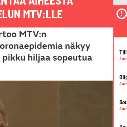
 ANTAA AIHEESTA
LUN MTV:LLE
Tii
Lue
Oli
Lue
Seu
Lue
Kau