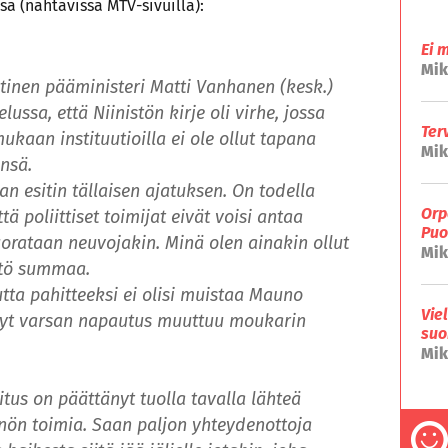
a (nähtävissä MTV-sivuilla):
Ei 
Mik
tinen pääministeri Matti Vanhanen (kesk.)
ssa, että Niinistön kirje oli virhe, jossa
Ter
mukaan instituutioilla ei ole ollut tapana
Mik
nsä.
n esitin tällaisen ajatuksen. On todella
Orp
ttä poliittiset toimijat eivät voisi antaa
Puo
suorataan neuvojakin. Minä olen ainakin ollut
Mik
istö summaa.
ta pahitteeksi ei olisi muistaa Mauno
Vie
evyt varsan napautus muuttuu moukarin
suo
Mik
itus on päättänyt tuolla tavalla lähteä
nnön toimia. Saan paljon yhteydenottoja