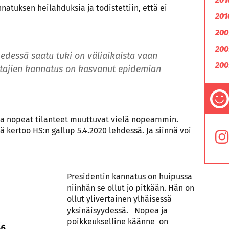
nnatuksen heilahduksia ja todistettiin, että ei
201
200
200
 edessä saatu tuki on väliaikaista vaan
200
ohtajien kannatus on kasvanut epidemian
 ja nopeat tilanteet muuttuvat vielä nopeammin.
tä kertoo HS:n gallup 5.4.2020 lehdessä. Ja siinnä voi
Presidentin kannatus on huipussa
niinhän se ollut jo pitkään. Hän on
ollut ylivertainen ylhäisessä
yksinäisyydessä. Nopea ja
poikkeukselline käänne on