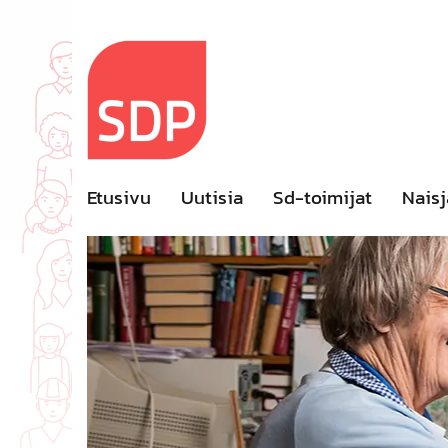
Skip
to
content
Etusivu
Uutisia
Sd-toimijat
Naisj