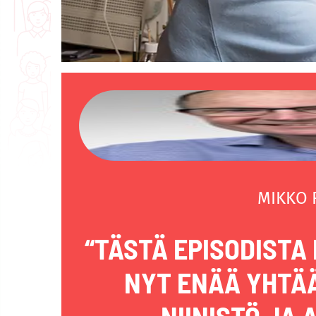
MIKKO
“TÄSTÄ EPISODISTA
NYT ENÄÄ YHTÄÄ