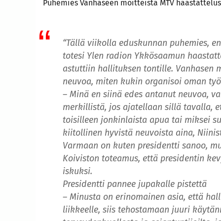
Puhemies Vanhaseen moitteista MTV haastatteluss
“Tällä viikolla eduskunnan puhemies, en
totesi Ylen radion Ykkösaamun haastattelu
astuttiin hallituksen tontille. Vanhasen 
neuvoa, miten kukin organisoi oman työ
– Minä en siinä edes antanut neuvoa, vaa
merkillistä, jos ajatellaan sillä tavalla, e
toisilleen jonkinlaista apua tai miksei 
kiitollinen hyvistä neuvoista aina, Niin
Varmaan on kuten presidentti sanoo, mut
Koiviston toteamus, että presidentin k
iskuksi.
Presidentti pannee jupakalle pistettä
– Minusta on erinomainen asia, että hall
liikkeelle, siis tehostamaan juuri käytä