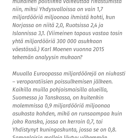
mukainen politiikka vaikeuttaa rikastumista
niin, miksi Yhdysvalloissa on vain 1,7
miljardööriä miljoonaa ihmistä kohti, kun
Norjassa on niitä 2,0, Ruotsissa 2,4 ja
Islannissa 3,1. (Viimeinen tapaus vastaa tosin
yhtä miljardööriä 300 000 asukkaan
väestössä.) Karl Moenen vuonna 2015
tekemän analyysin mukaan?
Muualla Euroopassa miljardöörejä on niukasti
– veroparatiisien poissulkemisen jälkeen.
Kaikilla muilla pohjoismaisilla alueilla,
Suomessa ja Tanskassa, on kuitenkin
molemmissa 0,9 miljardööriä miljoonaa
asukasta kohden, mikä on runsaampaa kuin
joko Ranska, jossa on kerroin 0,7, tai
Yhdistynyt kuningaskunta, jossa se on 0,8.
Samanlaisia malleja löytyy vähemmän