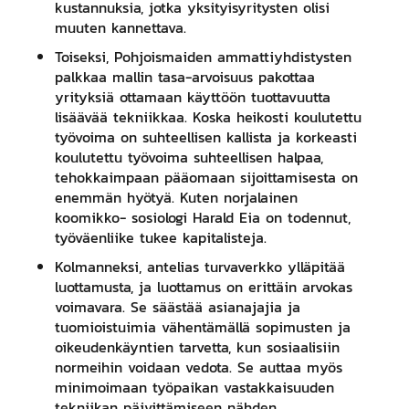
kustannuksia, jotka yksityisyritysten olisi
muuten kannettava.
Toiseksi, Pohjoismaiden ammattiyhdistysten
palkkaa mallin tasa-arvoisuus pakottaa
yrityksiä ottamaan käyttöön tuottavuutta
lisäävää tekniikkaa. Koska heikosti koulutettu
työvoima on suhteellisen kallista ja korkeasti
koulutettu työvoima suhteellisen halpaa,
tehokkaimpaan pääomaan sijoittamisesta on
enemmän hyötyä. Kuten norjalainen
koomikko- sosiologi Harald Eia on todennut,
työväenliike tukee kapitalisteja.
Kolmanneksi, antelias turvaverkko ylläpitää
luottamusta, ja luottamus on erittäin arvokas
voimavara. Se säästää asianajajia ja
tuomioistuimia vähentämällä sopimusten ja
oikeudenkäyntien tarvetta, kun sosiaalisiin
normeihin voidaan vedota. Se auttaa myös
minimoimaan työpaikan vastakkaisuuden
tekniikan päivittämiseen nähden.