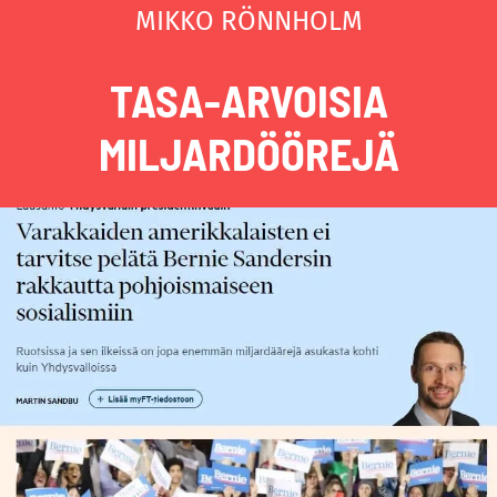
MIKKO RÖNNHOLM
TASA-ARVOISIA
MILJARDÖÖREJÄ