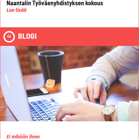
Naantalin Työväenyhdistyksen kokous
Lue lisää
BLOGI
Ei mikään ihme