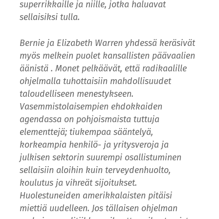
superrikkaille ja niille, jotka haluavat
sellaisiksi tulla.
Bernie ja Elizabeth Warren yhdessä keräsivät
myös melkein puolet kansallisten päävaalien
äänistä . Monet pelkäävät, että radikaalille
ohjelmalla tuhottaisiin mahdollisuudet
taloudelliseen menestykseen.
Vasemmistolaisempien ehdokkaiden
agendassa on pohjoismaista tuttuja
elementtejä; tiukempaa sääntelyä,
korkeampia henkilö- ja yritysveroja ja
julkisen sektorin suurempi osallistuminen
sellaisiin aloihin kuin terveydenhuolto,
koulutus ja vihreät sijoitukset.
Huolestuneiden amerikkalaisten pitäisi
miettiä uudelleen. Jos tällaisen ohjelman