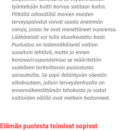
työntekijän kultti korvaa sotilaan kultin.
Pitkällä aikavälillä monien maiden
terveyspalvelut voivat saada enemmän
varoja, joista he ovat menettäneet vuosiensa.
Lääkäreistä voi tulla etuoikeutettu kasti.
Puolustus on todennäköisesti valtion
suosituin tehtävä, mutta jo ennen
koronaviruspandemiaa se määritettiin
uudelleen tarkoittavan puolustusta
sairauksilta. Se sopii ikääntyvän väestön
aikakauteen, jolloin terveydenhuolto on
ennennäkemättömän tehokasta ja sodat
valtioiden välillä ovat melkein kadonneet.
Elämän puolesta toimivat sopivat