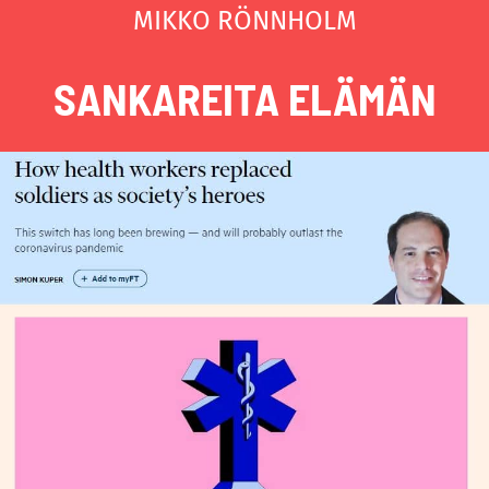
MIKKO RÖNNHOLM
SANKAREITA ELÄMÄN