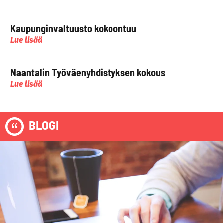
Kaupunginvaltuusto kokoontuu
Lue lisää
Naantalin Työväenyhdistyksen kokous
Lue lisää
BLOGI