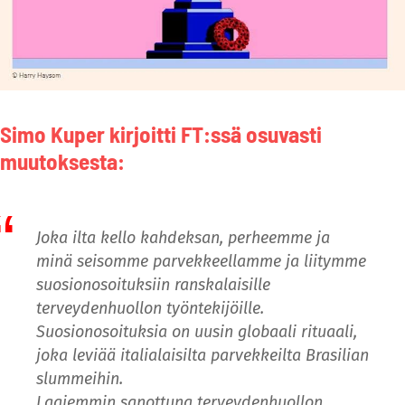
Simo Kuper kirjoitti FT:ssä osuvasti
muutoksesta:
Joka ilta kello kahdeksan, perheemme ja
minä seisomme parvekkeellamme ja liitymme
suosionosoituksiin ranskalaisille
terveydenhuollon työntekijöille.
Suosionosoituksia on uusin globaali rituaali,
joka leviää italialaisilta parvekkeilta Brasilian
slummeihin.
Laajemmin sanottuna terveydenhuollon