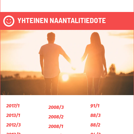
YHTEINEN NAANTALITIEDOTE
2017/1
91/1
2008/3
2013/1
88/3
2008/2
2012/3
88/2
2008/1