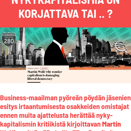
KORJATTAVA TAI .. ?
Business-maailman pyöreän pöydän jäsenien
esitys irtaantumisesta osakkeiden omistajat
ennen muita ajattelusta herättää nyky-
kapitalismin kritiikistä kirjoittavan
Martin