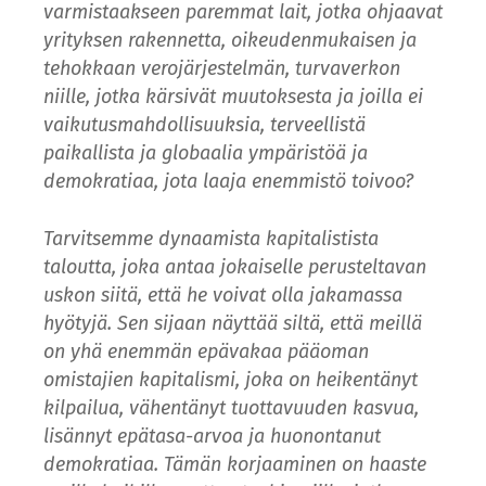
varmistaakseen paremmat lait, jotka ohjaavat
yrityksen rakennetta, oikeudenmukaisen ja
tehokkaan verojärjestelmän, turvaverkon
niille, jotka kärsivät muutoksesta ja joilla ei
vaikutusmahdollisuuksia, terveellistä
paikallista ja globaalia ympäristöä ja
demokratiaa, jota laaja enemmistö toivoo?
Tarvitsemme dynaamista kapitalistista
taloutta, joka antaa jokaiselle perusteltavan
uskon siitä, että he voivat olla jakamassa
hyötyjä. Sen sijaan näyttää siltä, että meillä
on yhä enemmän epävakaa pääoman
omistajien kapitalismi, joka on heikentänyt
kilpailua, vähentänyt tuottavuuden kasvua,
lisännyt epätasa-arvoa ja huonontanut
demokratiaa. Tämän korjaaminen on haaste