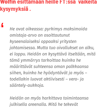
Wolfin
esittämään heille FT:ssä vaikeita
kysymyksiä .
He ovat oikeassa: pyrkimys maksimoida
omistaja-arvo on osoittautunut
kyseenalaiseksi oppaaksi yritysten
johtamisessa. Mutta tuo oivallukset on alku,
ei loppu. Heidän on kysyttävä itseltään, mitä
tämä ymmärrys tarkoittaa kuinka he
määrittävät suhteensa oman palkkaansa
siihen, kuinka he hyödyntävät ja myös –
todellakin luovat aktiivisesti – vero- ja
sääntely-aukkoja.
Heidän on myös harkittava toimintaansa
julkisella areenalla. Mitä he tekevät