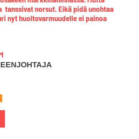
a tanssivat norsut. Eikä pidä unohtaa
uuri nyt huoltovarmuudelle ei painoa
M
HEENJOHTAJA