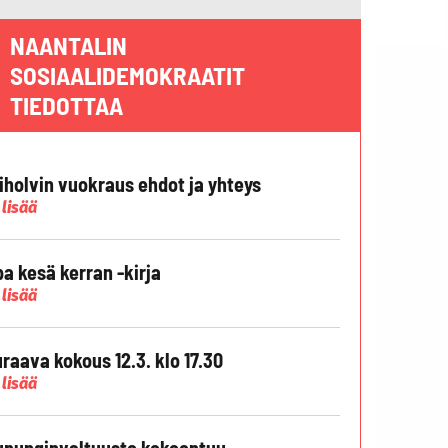
NAANTALIN
SOSIAALIDEMOKRAATIT
TIEDOTTAA
liholvin vuokraus ehdot ja yhteys
 lisää
pa kesä kerran -kirja
 lisää
raava kokous 12.3. klo 17.30
 lisää
punginvaltuusto kokoontuu