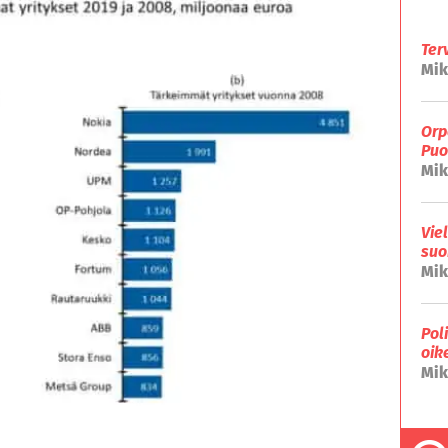
Ter
Mik
Orp
Puo
Mik
Vie
suo
Mik
Pol
oik
Mik