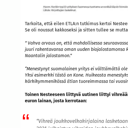
Tarkoita, että eilen ETLA:n tutkimus kertoi Neste
Se oli noussut kakkoseksi ja sitten tullee se mutt
” Vahva arvaus on, että mahdollisessa seuraavassa 
juuri rakentavansa oman uuden biojalostamonsa R
Naantalin jalostamon.”
“Menestynyt suomalainen yritys ei välttämättä ol
Yksi esimerkki tästä on Kone. Huikeasta menestyk
kärkikymmenikössä Etlan tuoreimmassa tai vuosina 
Toinen Nesteeseen liittyvä uutinen liittyi vihre
euron lainan, josta kerrotaan:
“Vihreä joukkovelkakirjalaina lasketaa