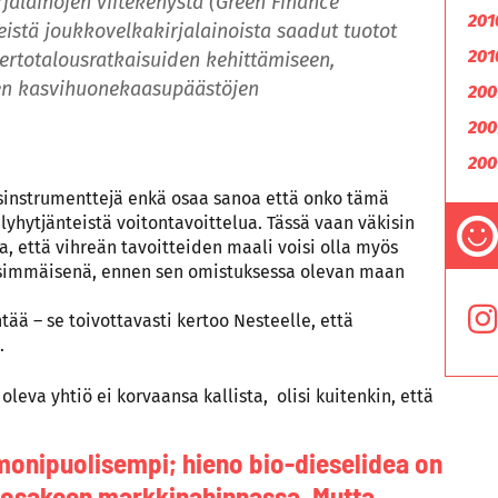
rjalainojen viitekehystä (Green Finance
201
istä joukkovelkakirjalainoista saadut tuotot
201
iertotalousratkaisuiden kehittämiseen,
seen kasvihuonekaasupäästöjen
200
200
200
usinstrumenttejä enkä osaa sanoa että onko tämä
lyhytjänteistä voitontavoittelua. Tässä vaan väkisin
la, että vihreän tavoitteiden maali voisi olla myös
ensimmäisenä, ennen sen omistuksessa olevan maan
ää – se toivottavasti kertoo Nesteelle, että
.
leva yhtiö ei korvaansa kallista, olisi kuitenkin, että
 monipuolisempi; hieno bio-dieselidea on
y osakeen markkinahinnassa. Mutta