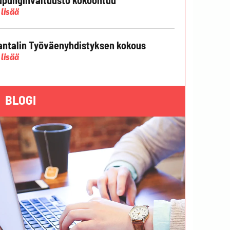
 lisää
ntalin Työväenyhdistyksen kokous
 lisää
BLOGI