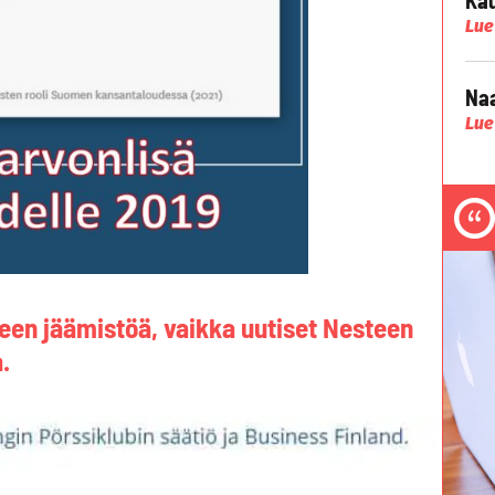
Lue
Naa
Lue
een jäämistöä, vaikka uutiset Nesteen
.