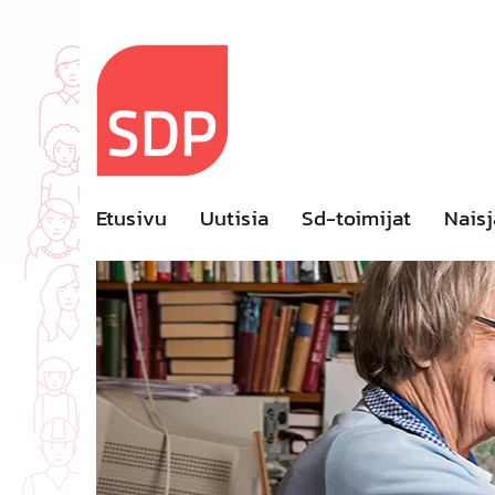
Skip
to
content
Etusivu
Uutisia
Sd-toimijat
Naisj