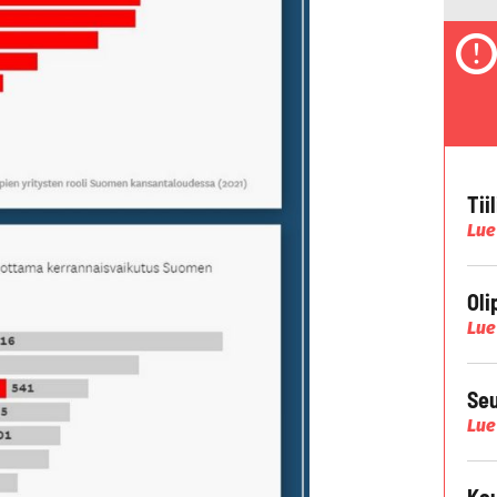
Tii
Lue
Oli
Lue
Seu
Lue
Kau