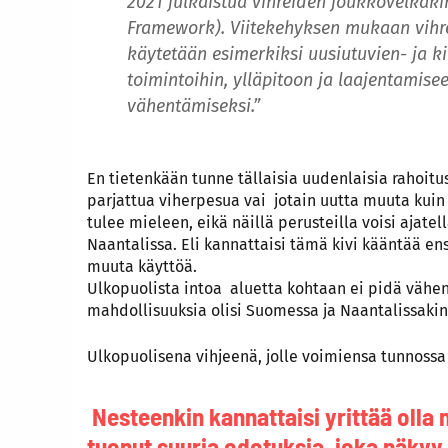
2021 julkaistua vihreiden joukkovelkaki
Framework). Viitekehyksen mukaan vihre
käytetään esimerkiksi uusiutuvien- ja k
toimintoihin, ylläpitoon ja laajentami
vähentämiseksi.”
En tietenkään tunne tällaisia uudenlaisia rahoit
parjattua viherpesua vai jotain uutta muuta kuin 
tulee mieleen, eikä näillä perusteilla voisi ajatel
Naantalissa. Eli kannattaisi tämä kivi kääntää 
muuta käyttöä.
Ulkopuolista intoa aluetta kohtaan ei pidä vähent
mahdollisuuksia olisi Suomessa ja Naantalissakin
Ulkopuolisena vihjeenä, jolle voimiensa tunnossa o
Nesteenkin kannattaisi yrittää olla
tuonut suuria odotuksia, joka näky