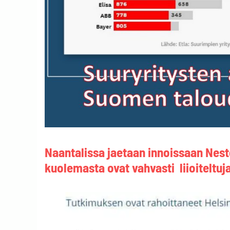
Naantalissa jaetaan innoissaan Nest
kuolemasta ovat vahvasti liioiteltuja