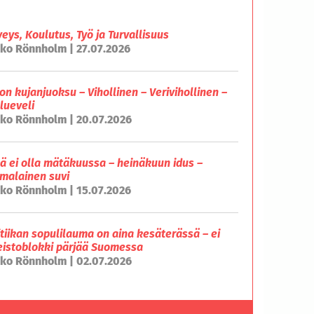
veys, Koulutus, Työ ja Turvallisuus
ko Rönnholm | 27.07.2026
on kujanjuoksu – Vihollinen – Verivihollinen –
lueveli
ko Rönnholm | 20.07.2026
lä ei olla mätäkuussa – heinäkuun idus –
malainen suvi
ko Rönnholm | 15.07.2026
itiikan sopulilauma on aina kesäterässä – ei
eistoblokki pärjää Suomessa
ko Rönnholm | 02.07.2026