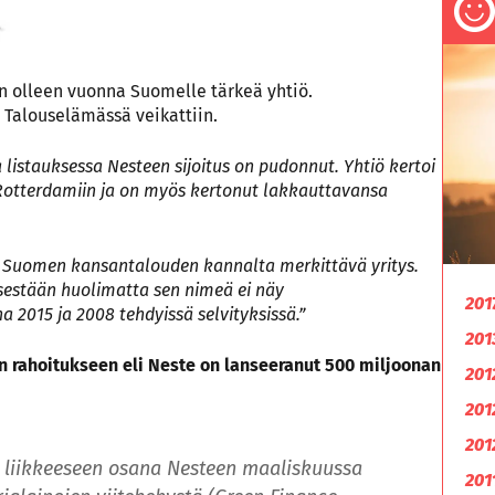
en olleen vuonna Suomelle tärkeä yhtiö.
a Talouselämässä veikattiin.
listauksessa Nesteen sijoitus on pudonnut. Yhtiö kertoi
otterdamiin ja on myös kertonut lakkauttavansa
e Suomen kansantalouden kannalta merkittävä yritys.
sestään huolimatta sen nimeä ei näy
201
2015 ja 2008 tehdyissä selvityksissä.”
201
ään rahoitukseen eli Neste on lanseeranut 500 miljoonan
201
201
201
n liikkeeseen osana Nesteen maaliskuussa
201