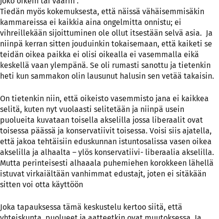
joko oikein tai väärin .
Tiedän myös kokemuksesta, että näissä vähäisemmisäkin
kammareissa ei kaikkia aina ongelmitta onnistu; ei
vihreillekään sijoittuminen ole ollut itsestään selvä asia. Ja
niinpä kerran sitten jouduinkin tokaisemaan, että kaiketi se
teidän oikea paikka ei olisi oikealla ei vasemmalla eikä
keskellä vaan ylempänä. Se oli rumasti sanottu ja tietenkin
heti kun sammakon olin lausunut halusin sen vetää takaisin.
On tietenkin niin, että oikeisto vasemmisto jana ei kaikkea
selitä, kuten nyt vuolaasti selitetään ja niinpä usein
puolueita kuvataan toisella akselilla jossa liberaalit ovat
toisessa päässä ja konservatiivit toisessa. Voisi siis ajatella,
että jakoa tehtäisiin eduskunnan istuntosalissa vasen oikea
akselilla ja alhaalta – ylös konservatiivi- liberaalia akselilla.
Mutta perinteisesti alhaaala puhemiehen korokkeen lähellä
istuvat virkaiältään vanhimmat edustajt, joten ei sitäkään
sitten voi otta käyttöön
Joka tapauksessa tämä keskustelu kertoo siitä, että
yhteiskunta, puolueet ja aatteetkin ovat muutoksessa. Ja