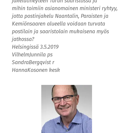
jakelutiheyteen Turun saaristossa ja
mihin toimiin asianomainen ministeri ryhtyy,
jotta postinjakelu Naantalin, Paraisten ja
Kemiönsaaren alueella voidaan turvata
postilain ja saaristolain mukaisena myös
jatkossa?
Helsingissä 3.5.2019
VilhelmJunnila ps
SandraBergqvist r
HannaKosonen kesk