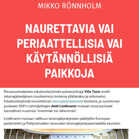
MIKKO RÖNNHOLM
NAURETTAVIA VAI
PERIAATTELLISIA VAI
KÄYTÄNNÖLLISIÄ
PAIKKOJA