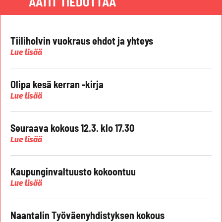
AATIT TIEDOTTAA
Tiiliholvin vuokraus ehdot ja yhteys
Lue lisää
Olipa kesä kerran -kirja
Lue lisää
Seuraava kokous 12.3. klo 17.30
Lue lisää
Kaupunginvaltuusto kokoontuu
Lue lisää
Naantalin Työväenyhdistyksen kokous