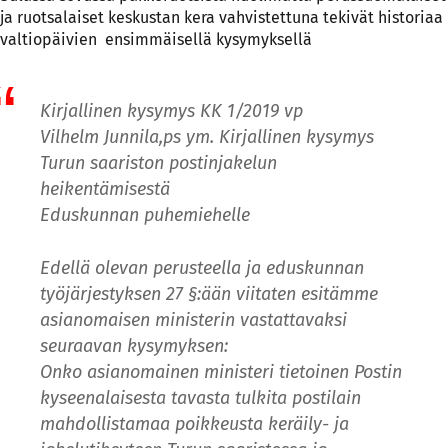
ja ruotsalaiset keskustan kera vahvistettuna tekivät historiaa
valtiopäivien ensimmäisellä kysymyksellä
Kirjallinen kysymys KK 1/2019 vp
Vilhelm Junnila,ps ym. Kirjallinen kysymys
Turun saariston postinjakelun
heikentämisestä
Eduskunnan puhemiehelle
Edellä olevan perusteella ja eduskunnan
työjärjestyksen 27 §:ään viitaten esitämme
asianomaisen ministerin vastattavaksi
seuraavan kysymyksen:
Onko asianomainen ministeri tietoinen Postin
kyseenalaisesta tavasta tulkita postilain
mahdollistamaa poikkeusta keräily- ja