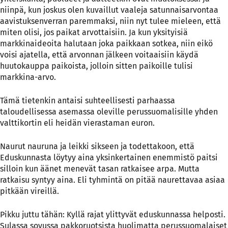
niinpä, kun joskus olen kuvaillut vaaleja satunnaisarvontaa
aavistuksenverran paremmaksi, niin nyt tulee mieleen, että
miten olisi, jos paikat arvottaisiin. Ja kun yksityisiä
markkinaideoita halutaan joka paikkaan sotkea, niin eikö
voisi ajatella, että arvonnan jälkeen voitaaisiin käydä
huutokauppa paikoista, jolloin sitten paikoille tulisi
markkina-arvo.
Tämä tietenkin antaisi suhteellisesti parhaassa
taloudellisessa asemassa oleville perussuomalisille yhden
valttikortin eli heidän vierastaman euron.
Naurut nauruna ja leikki sikseen ja todettakoon, että
Eduskunnasta löytyy aina yksinkertainen enemmistö paitsi
silloin kun äänet menevät tasan ratkaisee arpa. Mutta
ratkaisu syntyy aina. Eli tyhmintä on pitää naurettavaa asiaa
pitkään vireillä.
Pikku juttu tähän: Kyllä rajat ylittyvät eduskunnassa helposti.
Sulassa sovussa pakkoruotsista huolimatta perussuomalaiset