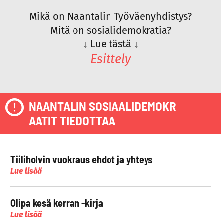
Mikä on Naantalin Työväenyhdistys?
Mitä on sosialidemokratia?
↓
Lue tästä
↓
Esittely
NAANTALIN SOSIAALIDEMOKR
AATIT TIEDOTTAA
Tiiliholvin vuokraus ehdot ja yhteys
Lue lisää
Olipa kesä kerran -kirja
Lue lisää