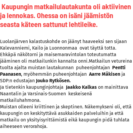
Kaupungin matkailulautakunta oli aktiivinen
ja lennokas. Ohessa on isäni jäämistön
seasta käteen sattunut lehtileike.
Luolanjärven kalastuskohde on jäänyt haaveeksi sen sijaan
Kalevanniemi, Kailo ja Luonnonmaa ovat täyttä totta.
Ehkäpä näkötorni ja maisemaravintolan toteutumatta
jääminen oli matkailunkin kannalta onni.Matkailun vetureina
tuolta ajalta muistan lautakunnan puheenjohtajan
Pentti
Paanasen
, myöhemmän puheenjohtajan
Aarre Mäkisen
ja
SDP:n edustajan
Jouko Rytkösen.
Ja tietenkin kaupunginjohtaja
Jaakko Kalkas
on mainittava
Naantalin ja Varsinais-Suomen keskeisenä
matkailuhahmona.
Muistan olleeni kriittinen ja skeptinen. Näkemykseni oli, että
kaupungin on keskityttävä asukkaiden palveluihin ja että
matkailu on yksityisyrittämistä eikä kaupungin pidä tuhlata
aiheeseen verorahoja.