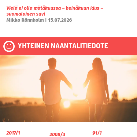
Vielä ei olla mätäkuussa – heinäkuun idus –
suomalainen suvi
Mikko Rönnholm | 15.07.2026
YHTEINEN NAANTALITIEDOTE
2017/1
91/1
2008/3