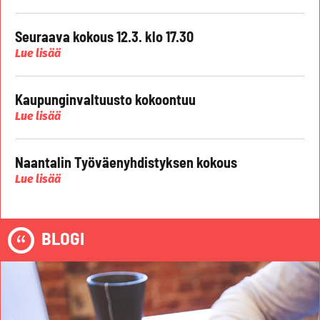
Seuraava kokous 12.3. klo 17.30
Lue lisää
Kaupunginvaltuusto kokoontuu
Lue lisää
Naantalin Työväenyhdistyksen kokous
Lue lisää
BLOGI