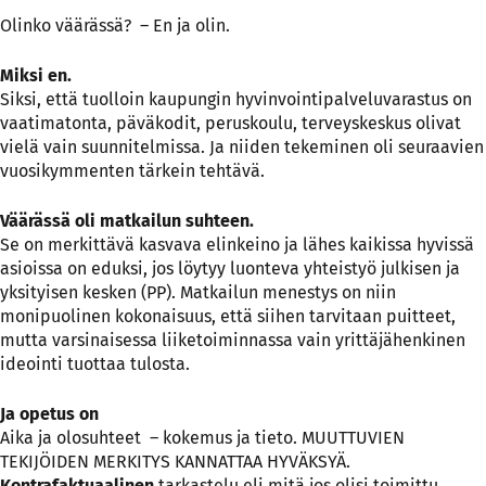
Olinko väärässä? – En ja olin.
Miksi en.
Siksi, että tuolloin kaupungin hyvinvointipalveluvarastus on
vaatimatonta, päväkodit, peruskoulu, terveyskeskus olivat
vielä vain suunnitelmissa. Ja niiden tekeminen oli seuraavien
vuosikymmenten tärkein tehtävä.
Väärässä oli matkailun suhteen.
Se on merkittävä kasvava elinkeino ja lähes kaikissa hyvissä
asioissa on eduksi, jos löytyy luonteva yhteistyö julkisen ja
yksityisen kesken (PP). Matkailun menestys on niin
monipuolinen kokonaisuus, että siihen tarvitaan puitteet,
mutta varsinaisessa liiketoiminnassa vain yrittäjähenkinen
ideointi tuottaa tulosta.
Ja opetus on
Aika ja olosuhteet – kokemus ja tieto. MUUTTUVIEN
TEKIJÖIDEN MERKITYS KANNATTAA HYVÄKSYÄ.
Kontrafaktuaalinen
tarkastelu eli mitä jos olisi toimittu