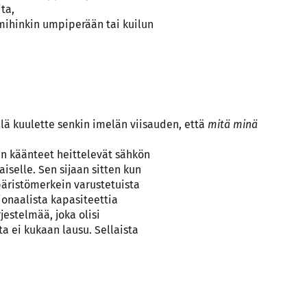
ta,
 mihinkin umpiperään tai kuilun
ielä kuulette senkin imelän viisauden, että
mitä minä
an käänteet heittelevät sähkön
selle. Sen sijaan sitten kun
päristömerkein varustetuista
onaalista kapasiteettia
rjestelmää, joka olisi
a ei kukaan lausu. Sellaista