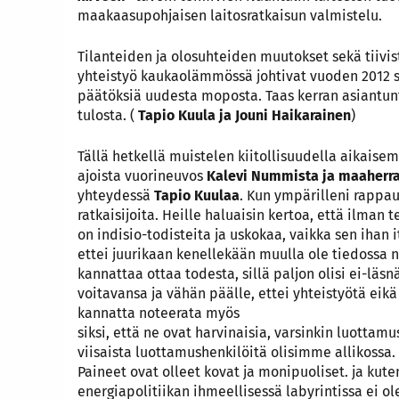
maakaasupohjaisen laitosratkaisun valmistelu.
Tilanteiden ja olosuhteiden muutokset sekä tiivis
yhteistyö kaukaolämmössä johtivat vuoden 2012 s
päätöksiä uudesta moposta. Taas kerran asiantun
tulosta. (
Tapio Kuula ja Jouni Haikarainen
)
Tällä hetkellä muistelen kiitollisuudella aikaise
ajoista vuorineuvos
Kalevi Nummista ja maaherra
yhteydessä
Tapio Kuulaa
. Kun ympärilleni rappau
ratkaisijoita. Heille haluaisin kertoa, että ilman t
on indisio-todisteita ja uskokaa, vaikka sen ihan i
ettei juurikaan kenellekään muulla ole tiedossa ni
kannattaa ottaa todesta, sillä paljon olisi ei-läsn
voitavansa ja vähän päälle, ettei yhteistyötä eikä 
kannatta noteerata myös
siksi, että ne ovat harvinaisia, varsinkin luottam
viisaista luottamushenkilöitä olisimme allikossa.
Paineet ovat olleet kovat ja monipuoliset. ja kute
energiapolitiikan ihmeellisessä labyrintissa ei ol