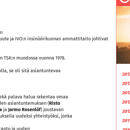
en
ute ja IVO:n insinöörikunnan ammattitaito johtivat
don TSK:n muodossa vuonna 1978.
la, se oli sitä asiantuntevaa
201
201
201
sekä palava halua rakentaa omaa
201
uden asiantuntemuksen (
Risto
a
ja
Jarmo Rosenlöf
) joustavan
201
ksella uudeksi yhteistyöksi, jonka
201
tanto ja uuden
201