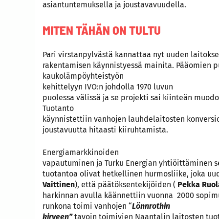
asiantuntemuksella ja joustavavuudella.
MITEN TÄHÄN ON TULTU
Pari virstanpylvästä kannattaa nyt uuden laitoks
rakentamisen käynnistyessä mainita. Pääomien pu
kaukolämpöyhteistyön
kehittelyyn IVO:n johdolla 1970 luvun
puolessa välissä ja se projekti sai kiinteän muo
Tuotanto
käynnistettiin vanhojen lauhdelaitosten konversiol
joustavuutta hitaasti kiiruhtamista.
Energiamarkkinoiden
vapautuminen ja Turku Energian yhtiöittäminen 
tuotantoa olivat hetkellinen hurmosliike, joka u
Vaittinen
), että päätöksentekijöiden (
Pekka Ruol
harkinnan avulla käännettiin vuonna 2000 sopimu
runkona toimi vanhojen “
Lönnrothin
kirveen”
tavoin toimivien Naantalin laitosten tuo