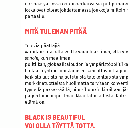
ulospääsyä, jossa on kaiken karvaisia pillipiiparei
jotka ovat olleet johdattamassa joukkoja milloin
partaalle.
MITÄ TULEMAN PITÄÄ
Tulevia päättäjiä
varoitan siitä, että voitte varautua siihen, että v
sanoin,
kun maailman
politiikan, globaalitalouden ja ympäristöpolitiik
hintaa ja yhtiön omistamisen kannattavuutta punai
kaikista uusista hajautetuista talokohtaisista ym
markkinatuotteista huolimatta tarvitaan konventi
tyynellä pakkassäällä, niin silloinkin kiroillaan jä
paljon huonompi, ilman Naantalin laitosta. Kiitost
elämä on.
BLACK IS BEAUTIFUL
VOI OLLA TÄYTTÄ TOTTA.