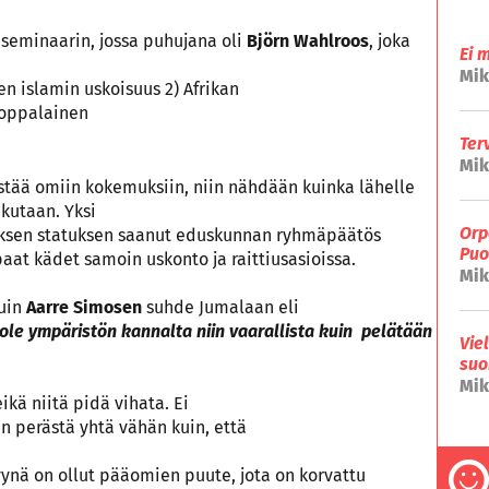
 seminaarin, jossa puhujana oli
Björn Wahlroos
, joka
Ei 
Mik
n islamin uskoisuus 2) Afrikan
ooppalainen
Ter
Mik
istää omiin kokemuksiin, niin nähdään kuinka lähelle
ikutaan. Yksi
Orp
sen statuksen saanut eduskunnan ryhmäpäätös
Puo
aat kädet samoin uskonto ja raittiusasioissa.
Mik
kuin
Aarre Simosen
suhde Jumalaan eli
 ole ympäristön kannalta niin vaarallista kuin pelätään
Vie
suo
Mik
kä niitä pidä vihata. Ei
n perästä yhtä vähän kuin, että
ynä on ollut pääomien puute, jota on korvattu