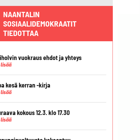
NAANTALIN
SOSIAALIDEMOKRAATIT
TIEDOTTAA
liholvin vuokraus ehdot ja yhteys
 lisää
pa kesä kerran -kirja
 lisää
raava kokous 12.3. klo 17.30
 lisää
punginvaltuusto kokoontuu