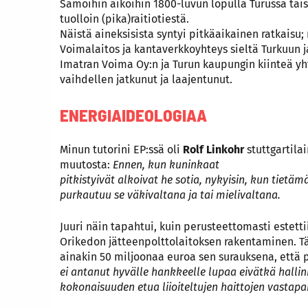
Samoihin aikoihin 1800-luvun lopulla Turussa taist
tuolloin (pika)raitiotiestä.
Näistä aineksisista syntyi pitkäaikainen ratkaisu;
Voimalaitos ja kantaverkkoyhteys sieltä Turkuun j
Imatran Voima Oy:n ja Turun kaupungin kiinteä yh
vaihdellen jatkunut ja laajentunut.
ENERGIAIDEOLOGIAA
Minun tutorini EP:ssä oli
Rolf Linkohr
stuttgartila
muutosta:
Ennen, kun kuninkaat
pitkistyivät alkoivat he sotia, nykyisin, kun tiet
purkautuu se väkivaltana ja tai mielivaltana.
Juuri näin tapahtui, kuin perusteettomasti estetti
Orikedon jätteenpolttolaitoksen rakentaminen. T
ainakin 50 miljoonaa euroa sen surauksena, että 
ei antanut hyvälle hankkeelle lupaa eivätkä hall
kokonaisuuden etua liioiteltujen haittojen vastapa