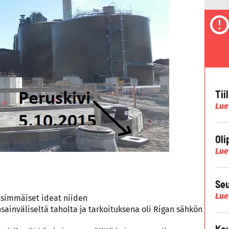
Tii
Lue
Oli
Lue
Seu
Lue
nsimmäiset ideat niiden
nsainväliseltä taholta ja tarkoituksena oli Rigan sähkön
Kau