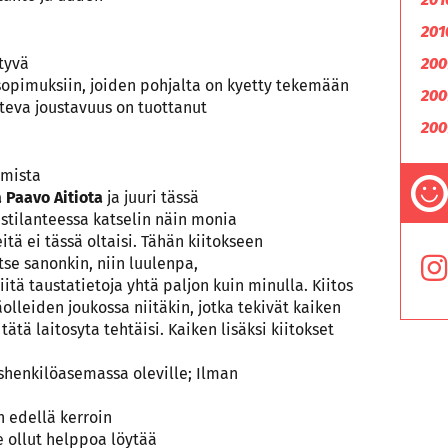
201
tyvä
200
opimuksiin, joiden pohjalta on kyetty tekemään
200
teva joustavuus on tuottanut
200
mmista
 Paavo Aitiota
ja juuri tässä
stilanteessa katselin näin monia
eitä ei tässä oltaisi. Tähän kiitokseen
tse sanonkin, niin luulenpa,
itä taustatietoja yhtä paljon kuin minulla. Kiitos
äolleiden joukossa niitäkin, jotka tekivät kaiken
tätä laitosyta tehtäisi. Kaiken lisäksi kiitokset
ushenkilöasemassa oleville; Ilman
n edellä kerroin
e ollut helppoa löytää