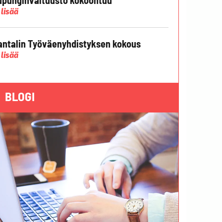
 lisää
ntalin Työväenyhdistyksen kokous
 lisää
BLOGI