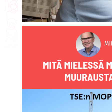
MI
MITÄ MIELESSÄ 
MUURAUSTA