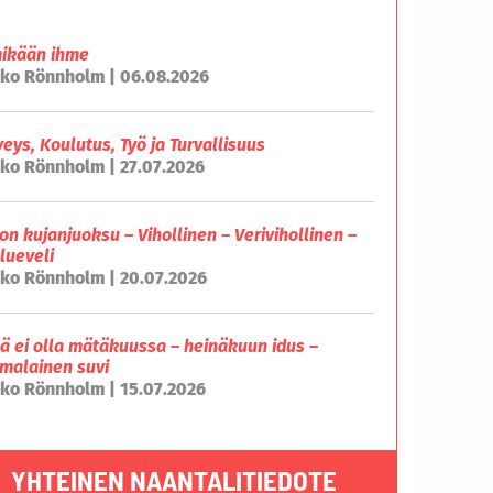
mikään ihme
ko Rönnholm | 06.08.2026
veys, Koulutus, Työ ja Turvallisuus
ko Rönnholm | 27.07.2026
on kujanjuoksu – Vihollinen – Verivihollinen –
lueveli
ko Rönnholm | 20.07.2026
lä ei olla mätäkuussa – heinäkuun idus –
malainen suvi
ko Rönnholm | 15.07.2026
YHTEINEN NAANTALITIEDOTE