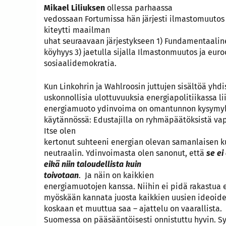
Mikael Liliuksen
ollessa parhaassa
vedossaan Fortumissa hän järjesti ilmastomuutos
kiteytti maailman
uhat seuraavaan järjestykseen 1) Fundamentaaline
köyhyys 3) jaetulla sijalla Ilmastonmuutos ja eur
sosiaalidemokratia.
Kun Linkohrin ja Wahlroosin juttujen sisältöä yhd
uskonnollisia ulottuvuuksia energiapolitiikassa li
energiamuoto ydinvoima on omantunnon kysymyk
käytännössä: Edustajilla on ryhmäpäätöksistä vap
Itse olen
kertonut suhteeni energian olevan samanlaisen 
neutraalin. Ydinvoimasta olen sanonut, että
se ei
eikä niin taloudellista kuin
toivotaan
. Ja näin on kaikkien
energiamuotojen kanssa. Niihin ei pidä rakastua ei
myöskään kannata juosta kaikkien uusien ideoide
koskaan et muuttua saa – ajattelu on vaarallista.
Suomessa on pääsääntöisesti onnistuttu hyvin. Sy