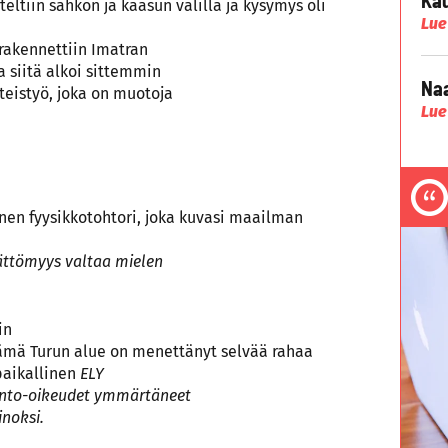
eltiin sähkön ja kaasun välillä ja kysymys oli
Lue
 rakennettiin Imatran
a siitä alkoi sittemmin
Naa
teistyö, joka on muotoja
Lue
inen fyysikkotohtori, joka kuvasi maailman
ämättömyys valtaa mielen
in
ämä Turun alue on menettänyt selvää rahaa
paikallinen
ELY
innto-oikeudet ymmärtäneet
inoksi.