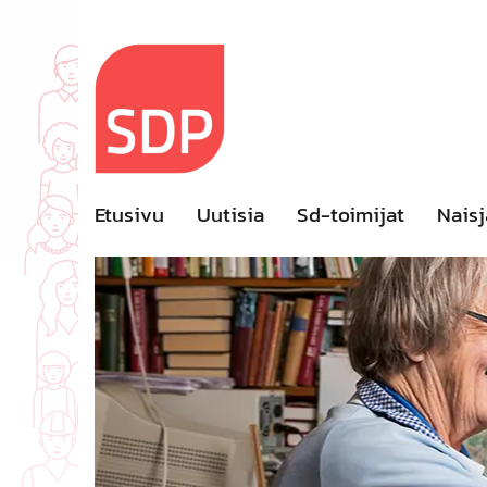
Skip
to
content
Etusivu
Uutisia
Sd-toimijat
Naisj