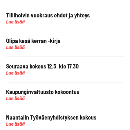
Tiiliholvin vuokraus ehdot ja yhteys
Lue lisää
Olipa kesä kerran -kirja
Lue lisää
Seuraava kokous 12.3. klo 17.30
Lue lisää
Kaupunginvaltuusto kokoontuu
Lue lisää
Naantalin Työväenyhdistyksen kokous
Lue lisää