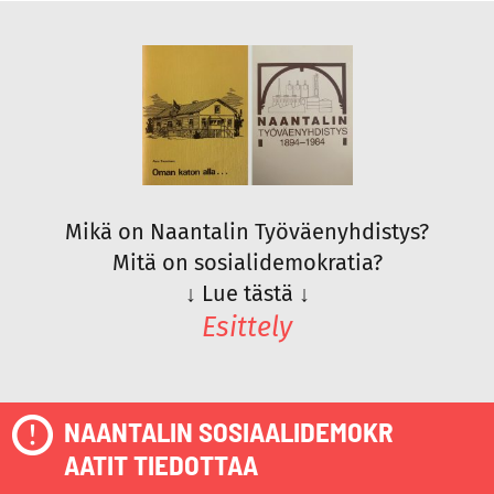
Mikä on Naantalin Työväenyhdistys?
Mitä on sosialidemokratia?
↓
Lue tästä
↓
Esittely
NAANTALIN SOSIAALIDEMOKR
AATIT TIEDOTTAA