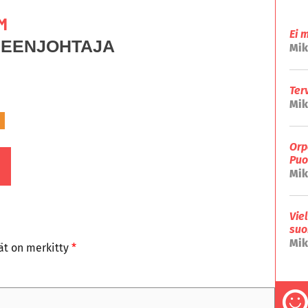
M
Ei 
HEENJOHTAJA
Mik
Ter
Mik
Orp
Puo
Mik
Vie
suo
Mik
tät on merkitty
*