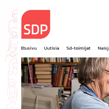
Skip
to
content
Etusivu
Uutisia
Sd-toimijat
Naisj