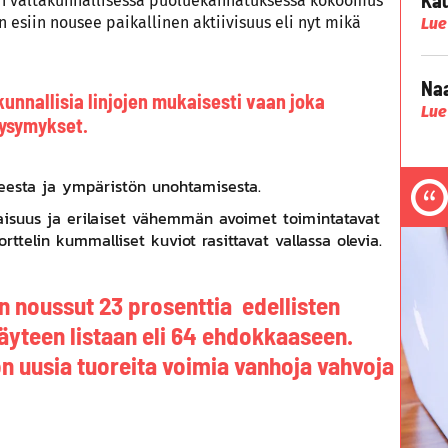
S:n valtakunnallisessa puoluekannatuksessa kokoomus
 esiin nousee paikallinen aktiivisuus eli nyt mikä
Lue
Naa
kunnallisia linjojen mukaisesti vaan joka
Lue
kysymykset.
teesta ja ympäristön unohtamisesta.
vaisuus ja erilaiset vähemmän avoimet toimintatavat
rttelin kummalliset kuviot rasittavat vallassa olevia.
 noussut 23 prosenttia edellisten
äyteen listaan eli 64 ehdokkaaseen.
n uusia tuoreita voimia vanhoja vahvoja