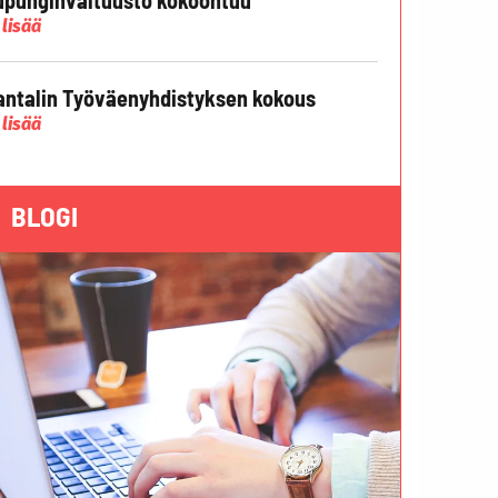
 lisää
ntalin Työväenyhdistyksen kokous
 lisää
BLOGI