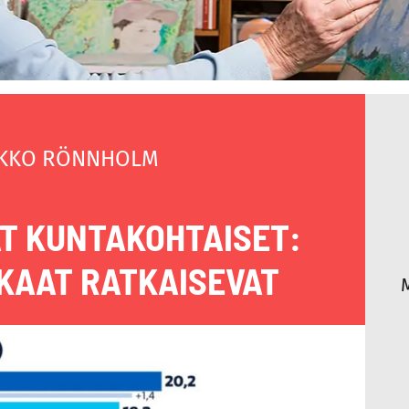
KKO RÖNNHOLM
T KUNTAKOHTAISET:
KKAAT RATKAISEVAT