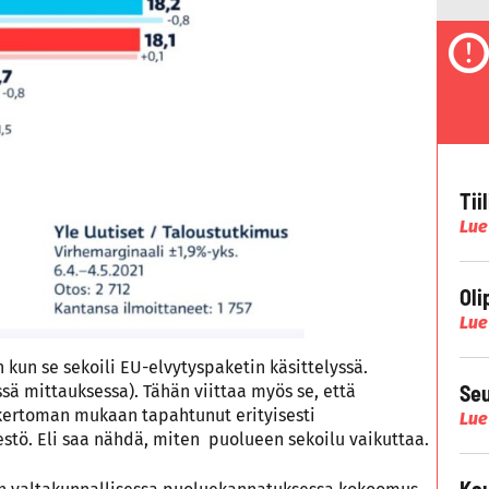
Tii
Lue
Oli
Lue
 kun se sekoili EU-elvytyspaketin käsittelyssä.
Seu
ässä mittauksessa). Tähän viittaa myös se, että
ertoman mukaan tapahtunut erityisesti
Lue
stö. Eli saa nähdä, miten puolueen sekoilu vaikuttaa.
Kau