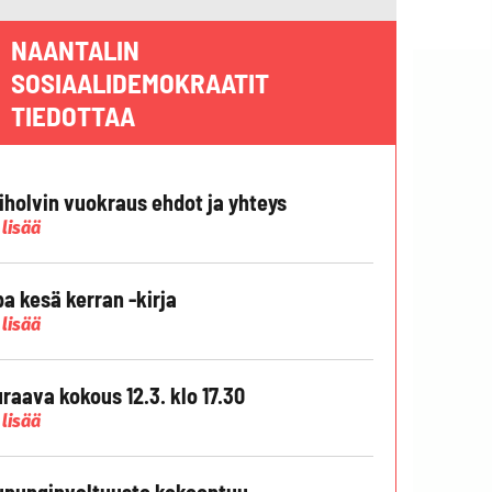
NAANTALIN
SOSIAALIDEMOKRAATIT
TIEDOTTAA
liholvin vuokraus ehdot ja yhteys
 lisää
pa kesä kerran -kirja
 lisää
raava kokous 12.3. klo 17.30
 lisää
punginvaltuusto kokoontuu