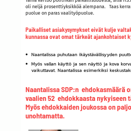
Tämä kertoo politiikan paikallisuudesta, sillä H
oli neljä prosenttiyksikköä alempana. Taas kerran
puolue on paras vaalityöpuolue.
Paikalliset asiakysymykset eivät kulje valta
kunnassa ovat omat tärkeät ajankohtaiset 
Naantalissa puhutaan ikäystävällisyyden puut
Myös vallan käyttö ja sen näyttö ja kova kor
vaikuttavat. Naantalissa esimerkiksi keskustako
Naantalissa SDP:n ehdokasmäärä on
vaalien 52 ehdokkaasta nykyiseen t
Myös ehdokkaiden joukossa on paljo
unohtamatta.