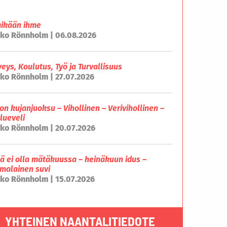
mikään ihme
ko Rönnholm | 06.08.2026
veys, Koulutus, Työ ja Turvallisuus
ko Rönnholm | 27.07.2026
on kujanjuoksu – Vihollinen – Verivihollinen –
lueveli
ko Rönnholm | 20.07.2026
lä ei olla mätäkuussa – heinäkuun idus –
malainen suvi
ko Rönnholm | 15.07.2026
YHTEINEN NAANTALITIEDOTE