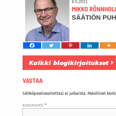
6.5.2021
MIKKO RÖNNHOL
SÄÄTIÖN PU
Kaikki blogikirjoitukset
VASTAA
Sähköpostiosoitettasi ei julkaista.
Pakolliset ken
Kommentti
*