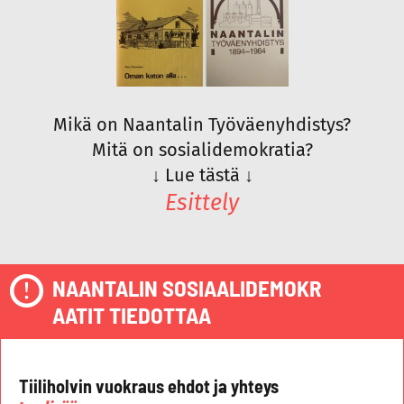
Mikä on Naantalin Työväenyhdistys?
Mitä on sosialidemokratia?
↓
Lue tästä
↓
Esittely
NAANTALIN SOSIAALIDEMOKR
AATIT TIEDOTTAA
Tiiliholvin vuokraus ehdot ja yhteys