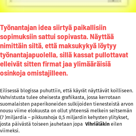
Työnantajan idea siirtyä paikallisiin
sopimuksiin sattui sopivasta. Näyttää
nimittäin siltä, että maksukykyä löytyy
työnantajapuolella, sillä kassat pullottavat
elleivät sitten firmat jaa ylimääräisiä
osinkoja omistajilleen.
Eilisessä blogissa puhuttiin, että käyrät näyttävät koilliseen.
Vahvistusta tulee oheisesta grafiikasta, jossa kerrotaan
suomalaisten paperikoneiden sulkijoiden tienesteistä arvon
nousu viime elokuusta on ollut yhteensä melkein seitsemän
(7 )miljardia – pikkurahoja 0,5 miljardin kehysten ylitykset,
josta päivästä toiseen jauhetaan jopa
Vihriäläkin
eilen
viimeksi.