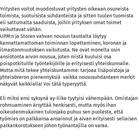
Yritysten voitot muodostuvat yritysten oikeaan osuneista
toimista, suotuisista suhdanteista ja sitten tuulen tuomista
eli sattumalta saaduista, joihin yrityksen omat toimet
vaikuttavat vähän.
UPM:n ja Storan vahvan nousun taustalta löytyy
kannattamattoman toiminnan lopettaminen, koronan ja
ilmastonmuutoksen vaikutusta. Ne ovat monelta osin
ansiotonta arvon nousua, joten niistä kuuluisi osa
poispotkituille työntekijöille ja erityisesti yhteiskunnalle.
Mutta mitä tekee yhteiskuntamme: tarjoaa lisäpoistoja ja
yhteisöveron pienennyksiä vaikka noususuhdanteen merkit
näkyvät kaikkialla! Voi tätä typeryyttä.
Eli miksi ensi syksynä ay-liike tyytyisi vähempään. Omistajan
rohmuaminen ärsyttää henkisesti, mutta myös ihan
oikeudenmukainen tulonjako puhuu sen puolesta, että
työmies on palkkansa ansainnut ja aivan erityisesti sellaisen
palkankorotukseen johon työnantajilla on varaa.