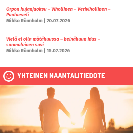
Orpon kujanjuoksu – Vihollinen – Verivihollinen –
Puolueveli
Mikko Rönnholm | 20.07.2026
Vielä ei olla mätäkuussa – heinäkuun idus –
suomalainen suvi
Mikko Rönnholm | 15.07.2026
YHTEINEN NAANTALITIEDOTE