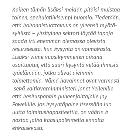
Kaiken tämän lisäksi meidän pitäisi muistaa
toinen, spekulatiivisempi huomio. Tiedetään,
että kokonaistuottavuus on yleensä myötä-
syklistä – yksityinen sektori löytää tapoja
saada irti enemmän olemassa olevista
resursseista, kun kysyntä on voimakasta.
Lisäksi viime vuosikymmenen aikana
osoittautui, että suuri kysyntä vetää ihmisiä
työelämään, jotka olivat aiemmin
toimettomia. Nämä havainnot ovat varmasti
sekä valtiovarainministeri Janet Yellenille
että keskuspankin puheenjohtajalle Jay
Powellille. Jos kysyntäpaine itsessään luo
uutta toimituskapasiteettia, on väärin k
nostaa jalka kaasupolkimelta ennalta
ehkäisevästi.