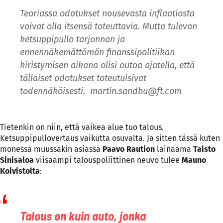
Teoriassa odotukset nousevasta inflaatiosta
voivat olla itsensä toteuttavia. Mutta tulevan
ketsuppipullo tarjonnan ja
ennennäkemättömän finanssipolitiikan
kiristymisen aikana olisi outoa ajatella, että
tällaiset odotukset toteutuisivat
todennäköisesti.
martin.sandbu@ft.com
Tietenkin on niin, että vaikea alue tuo talous.
Ketsuppipullovertaus vaikutta osuvalta. Ja sitten tässä kuten
monessa muussakin asiassa
Paavo Raution
lainaama
Taisto
Sinisaloa
viisaampi talouspoliittinen neuvo tulee
Mauno
Koivistolta
:
Talous on kuin auto, jonka