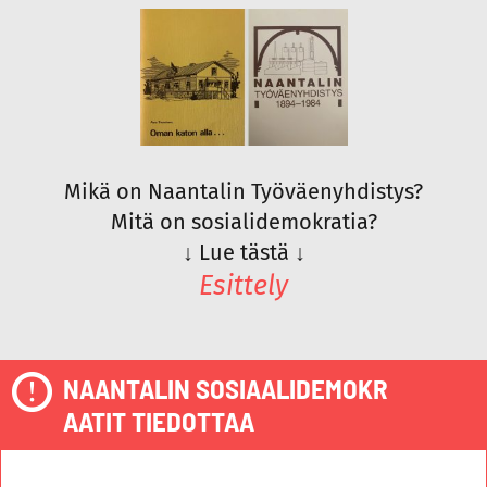
Mikä on Naantalin Työväenyhdistys?
Mitä on sosialidemokratia?
↓
Lue tästä
↓
Esittely
NAANTALIN SOSIAALIDEMOKR
AATIT TIEDOTTAA