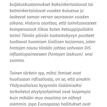
kuljetuskustannukset kaksinkertaistuvat tai
kolminkertaistuvat vuoden kuluessa ja
laskevat saman verran seuraavan vuoden
aikana. Historia osoittaa, että toimitusvasteet
kompensoivat liikaa kuten ketsuppipullokin
toimii Tämän päivän tuotantokyvyn puutteet
tuottavat huomisen liiallisen tarjonnan, joten
hintojen nousu tänään johtaa vahvaan DIS
inflaatiopaineeseen (hintojen laskuun) ensi
vuonna.
Toinen tärkein syy, miksi ihmiset ovat
huolissaan inflaatiosta, on se, että ainakin
Yhdysvalloissa kysynnän lisäämiseksi
tarkoitetut elvytysohjelmat ovat laajempia
kuin mikään muu maailma on nähnyt
aiemmin. Jopa Euroopassa hallitukset ovat