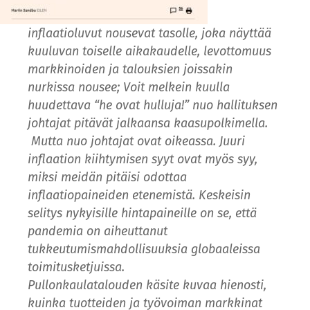
inflaatioluvut nousevat tasolle, joka näyttää
kuuluvan toiselle aikakaudelle, levottomuus
markkinoiden ja talouksien joissakin
nurkissa nousee; Voit melkein kuulla
huudettava “he ovat hulluja!” nuo hallituksen
johtajat pitävät jalkaansa kaasupolkimella.
Mutta nuo johtajat ovat oikeassa. Juuri
inflaation kiihtymisen syyt ovat myös syy,
miksi meidän pitäisi odottaa
inflaatiopaineiden etenemistä. Keskeisin
selitys nykyisille hintapaineille on se, että
pandemia on aiheuttanut
tukkeutumismahdollisuuksia globaaleissa
toimitusketjuissa.
Pullonkaulatalouden käsite kuvaa hienosti,
kuinka tuotteiden ja työvoiman markkinat