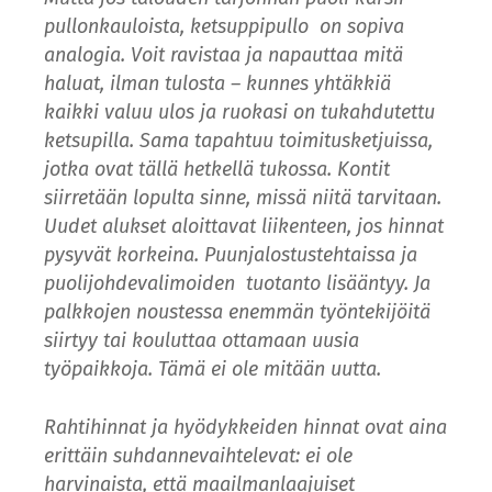
pullonkauloista, ketsuppipullo on sopiva
analogia. Voit ravistaa ja napauttaa mitä
haluat, ilman tulosta – kunnes yhtäkkiä
kaikki valuu ulos ja ruokasi on tukahdutettu
ketsupilla. Sama tapahtuu toimitusketjuissa,
jotka ovat tällä hetkellä tukossa. Kontit
siirretään lopulta sinne, missä niitä tarvitaan.
Uudet alukset aloittavat liikenteen, jos hinnat
pysyvät korkeina. Puunjalostustehtaissa ja
puolijohdevalimoiden tuotanto lisääntyy. Ja
palkkojen noustessa enemmän työntekijöitä
siirtyy tai kouluttaa ottamaan uusia
työpaikkoja. Tämä ei ole mitään uutta.
Rahtihinnat ja hyödykkeiden hinnat ovat aina
erittäin suhdannevaihtelevat: ei ole
harvinaista, että maailmanlaajuiset