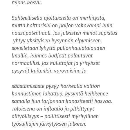
reipas kasvu.
Suhteellisella ajoituksella on merkitystä,
mutta haittariski on paljon vakavampi kuin
nousupotentiaali. Jos julkisten menot supistus
yhtyy yksityisen kysynnän elpymiseen,
sovelletaan lyhyttä pullonkaulatalouden
lmallia, kunnes budjetit palautuvat
normaaliksi. Jos kuluttajat ja yritykset
pysyvät kuitenkin varovaisina ja
säästämisaste pysyy korkealla valtion
kannustimen lakattua, kysyntä heikkenee
samalla kun tarjonnan kapasiteetti kasvaa.
Tuloksena on inflaatio ja pitkittynyt
alityöllisyys – poliittisesti myrkyllinen
työsulkujen järkytyksen jälkeen.