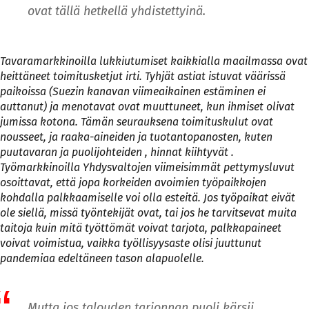
ovat tällä hetkellä yhdistettyinä.
Tavaramarkkinoilla lukkiutumiset kaikkialla maailmassa ovat
heittäneet toimitusketjut irti. Tyhjät astiat istuvat väärissä
paikoissa (Suezin kanavan viimeaikainen estäminen ei
auttanut) ja menotavat ovat muuttuneet, kun ihmiset olivat
jumissa kotona. Tämän seurauksena toimituskulut ovat
nousseet, ja raaka-aineiden ja tuotantopanosten, kuten
puutavaran ja puolijohteiden , hinnat kiihtyvät .
Työmarkkinoilla Yhdysvaltojen viimeisimmät pettymysluvut
osoittavat, että jopa korkeiden avoimien työpaikkojen
kohdalla palkkaamiselle voi olla esteitä. Jos työpaikat eivät
ole siellä, missä työntekijät ovat, tai jos he tarvitsevat muita
taitoja kuin mitä työttömät voivat tarjota, palkkapaineet
voivat voimistua, vaikka työllisyysaste olisi juuttunut
pandemiaa edeltäneen tason alapuolelle.
Mutta jos talouden tarjonnan puoli kärsii