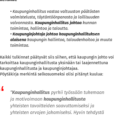
•
Kaupunginhallitus vastaa valtuuston päätösten
valmistelusta, täytäntöönpanosta ja laillisuuden
valvonnasta.
Kaupunginhallitus johtaa
kunnan
toimintaa, hallintoa ja taloutta.
•
Kaupunginjohtaja johtaa kaupunginhallituksen
alaisena
kaupungin hallintoa, taloudenhoitoa ja muuta
toimintaa.
Kaikki tulkinnat päätyvät siis siihen, että kaupungin johto voi
tarkoittaa kaupunginhallitusta yksinään tai laajennettuna
kaupunginhallitusta ja kaupunginjohtajaa.
Pöytäkirja merkintä selkosuomeksi olisi pitänyt kuulua:
“
Kaupunginhallitus
pyrkii työssään tukemaan
ja motivoimaan
kaupunginhallitusta
yhteisten tavoitteiden saavuttamiseksi ja
yhteisten arvojen jakamiseksi. Hyvin tehdystä