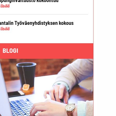
 lisää
ntalin Työväenyhdistyksen kokous
 lisää
BLOGI