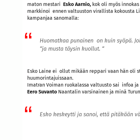
maton mestari
Esko Aarnio,
kok oli myös innokas 
markkinoi ennen valtuuston virallista kokousta L
kampanjaa sanomalla:
Huomatkaa punainen on kuin syöpä. Jo
“ja musta täysin kuollut. “
Esko Laine ei ollut mikään reppari vaan hän oli 
huumorintajuissaan.
Imatran Voiman ruokalassa valtuusto sai infoa ja
Eero Suvanto
Naantalin varsinainen ja minä Turu
Esko keskeytti ja sanoi, että pitäkään v