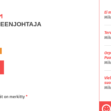
Ei 
M
Mik
HEENJOHTAJA
Ter
Mik
Orp
Puo
Mik
Vie
suo
Mik
tät on merkitty
*