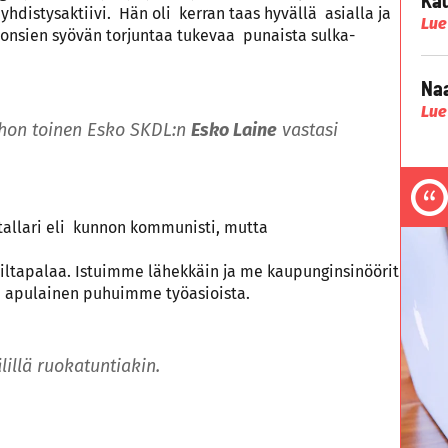
yhdistysaktiivi. Hän oli kerran taas hyvällä asialla ja
Lue
ionsien syövän torjuntaa tukevaa punaista sulka-
Naa
Lue
hon toinen Esko SKDL:n
Esko Laine
vastasi
stallari eli kunnon kommunisti, mutta
 iltapalaa. Istuimme lähekkäin ja me kaupunginsinöörit
n apulainen puhuimme työasioista.
älillä ruokatuntiakin.