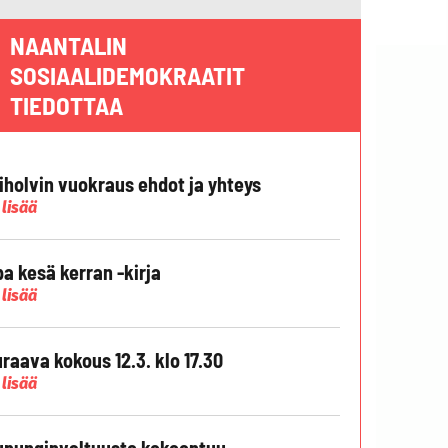
NAANTALIN
SOSIAALIDEMOKRAATIT
TIEDOTTAA
liholvin vuokraus ehdot ja yhteys
 lisää
pa kesä kerran -kirja
 lisää
raava kokous 12.3. klo 17.30
 lisää
punginvaltuusto kokoontuu