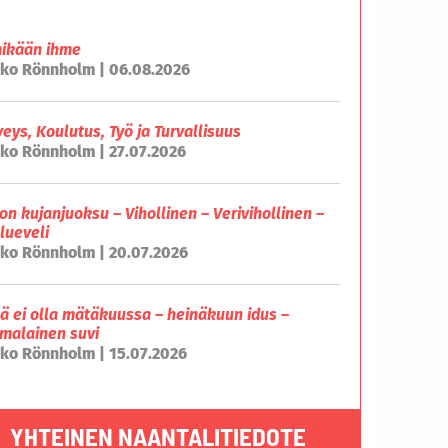
mikään ihme
ko Rönnholm | 06.08.2026
veys, Koulutus, Työ ja Turvallisuus
ko Rönnholm | 27.07.2026
on kujanjuoksu – Vihollinen – Verivihollinen –
lueveli
ko Rönnholm | 20.07.2026
lä ei olla mätäkuussa – heinäkuun idus –
malainen suvi
ko Rönnholm | 15.07.2026
YHTEINEN NAANTALITIEDOTE