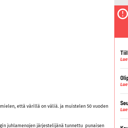
Tii
Lue
Oli
Lue
Seu
ielen, että värillä on väliä. ja muistelen 50 vuoden
Lue
gin juhlamenojen järjestelijänä tunnettu punaisen
Kau