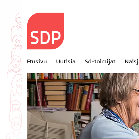
Skip
to
content
Etusivu
Uutisia
Sd-toimijat
Naisj