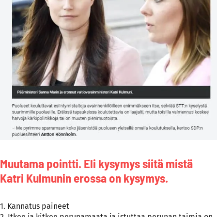
Muutama pointti. Eli kysymys siitä mistä
Katri Kulmunin erossa on kysymys.
1. Kannatus paineet
2. Itkee ja kitkee perunamaata ja istuttaa perunan taimia on