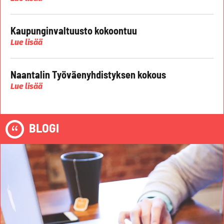
Kaupunginvaltuusto kokoontuu
Lue lisää
Naantalin Työväenyhdistyksen kokous
Lue lisää
BLOGI