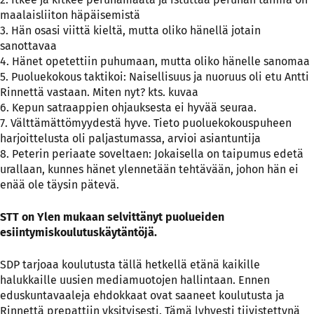
maalaisliiton häpäisemistä
3. Hän osasi viittä kieltä, mutta oliko hänellä jotain
sanottavaa
4. Hänet opetettiin puhumaan, mutta oliko hänelle sanomaa
5. Puoluekokous taktikoi: Naisellisuus ja nuoruus oli etu Antti
Rinnettä vastaan. Miten nyt? kts. kuvaa
6. Kepun satraappien ohjauksesta ei hyvää seuraa.
7. Välttämättömyydestä hyve. Tieto puoluekokouspuheen
harjoittelusta oli paljastumassa, arvioi asiantuntija
8. Peterin periaate soveltaen: Jokaisella on taipumus edetä
urallaan, kunnes hänet ylennetään tehtävään, johon hän ei
enää ole täysin pätevä.
STT on Ylen mukaan selvittänyt puolueiden
esiintymiskoulutuskäytäntöjä.
SDP tarjoaa koulutusta tällä hetkellä etänä kaikille
halukkaille uusien mediamuotojen hallintaan. Ennen
eduskuntavaaleja ehdokkaat ovat saaneet koulutusta ja
Rinnettä prepattiin yksityisesti. Tämä lyhyesti tiivistettynä