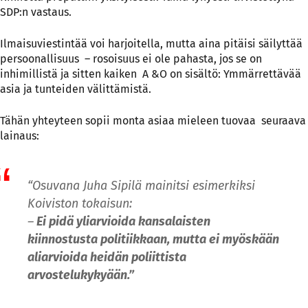
SDP:n vastaus.
Ilmaisuviestintää voi harjoitella, mutta aina pitäisi säilyttää
persoonallisuus – rosoisuus ei ole pahasta, jos se on
inhimillistä ja sitten kaiken A &O on sisältö: Ymmärrettävää
asia ja tunteiden välittämistä.
Tähän yhteyteen sopii monta asiaa mieleen tuovaa seuraava
lainaus:
“Osuvana Juha Sipilä mainitsi esimerkiksi
Koiviston tokaisun:
–
Ei pidä yliarvioida kansalaisten
kiinnostusta politiikkaan, mutta ei myöskään
aliarvioida heidän poliittista
arvostelukykyään.”