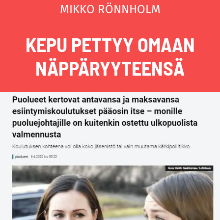
MIKKO RÖNNHOLM
KEPU PETTYY OMAAN
NÄPPÄRYYTEENSÄ