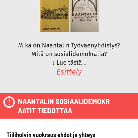
Mikä on Naantalin Työväenyhdistys?
Mitä on sosialidemokratia?
↓
Lue tästä
↓
Esittely
NAANTALIN SOSIAALIDEMOKR
AATIT TIEDOTTAA
Tiiliholvin vuokraus ehdot ja yhteys