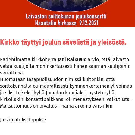
Kirkko täyttyi joulun sävelistä ja yleisöstä.
Kadehtimatta kirkkoherra
Jani Kairavuo
arvio, että laivasto
vetää kuulijoita moninkertaisesti hänen saarnan kuulijoihin
verrattuna.
Huomataan tasapuolisuuden nimissä kuitenkin, että
soittokunnalla oli määrällisesti kymmenkertainen ylivoimaa
ja siksi toiseksi kyllä Jumalan kunniaksi pystytetyllä
kirkollakin konsettipaikkana oli menestykseen vaikutusta.
Maksuttomuus on oivallus – näinä aikoina varsinkin!
Ja siunatuksi lopuksi: