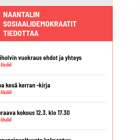
NAANTALIN
SOSIAALIDEMOKRAATIT
TIEDOTTAA
liholvin vuokraus ehdot ja yhteys
 lisää
pa kesä kerran -kirja
 lisää
raava kokous 12.3. klo 17.30
 lisää
punginvaltuusto kokoontuu