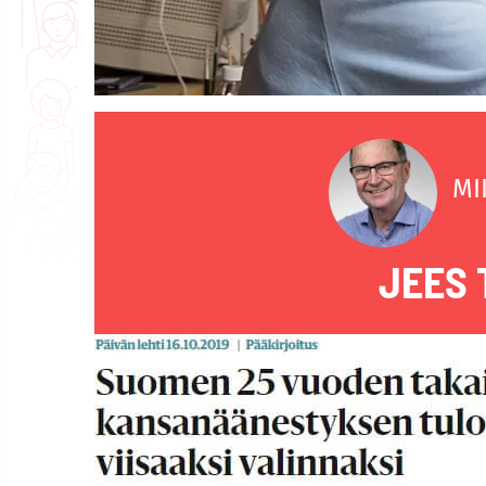
MI
JEES 