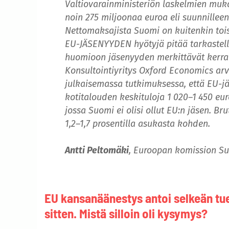
Valtiovarainministe­riön laskelmien m
noin 275 miljoonaa euroa eli suunnillee
Nettomaksajista Suomi on kuitenkin tois
EU-JÄSENYYDEN hyötyjä pitää tarkastell
huomioon jäsenyyden merkittävät kerra
Konsultointiyritys Oxford Economics ar
julkaisemassa tutkimuksessa, että EU-j
kotitalouden keskituloja 1 020–1 450 eur
jossa Suomi ei olisi ollut EU:n jäsen. B
1,2–1,7 prosentilla asukasta kohden.
Antti Peltomäki
, Euroopan komission Su
EU kansanäänestys antoi selkeän tu
sitten. Mistä silloin oli kysymys?