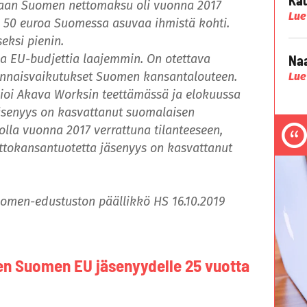
ukaan Suomen nettomaksu oli vuonna 2017
Lue
n 50 euroa Suomessa asuvaa ihmistä kohti.
eksi pienin.
a EU-budjettia laajemmin. On otettava
Naa
nnaisvaikutukset Suomen kansantalouteen.
Lue
vioi Akava Worksin teettämässä ja elokuussa
äsenyys on kasvattanut suomalaisen
olla vuonna 2017 verrattuna tilanteeseen,
ruttokansantuotetta jäsenyys on kasvattanut
omen-edustuston päällikkö HS 16.10.2019
en Suomen EU jäsenyydelle 25 vuotta