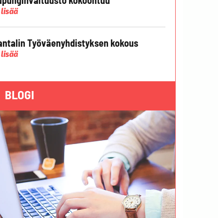
 lisää
ntalin Työväenyhdistyksen kokous
 lisää
BLOGI