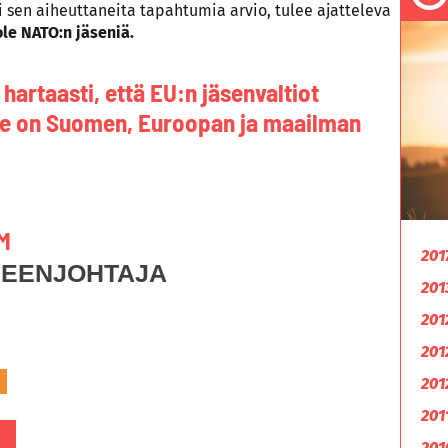
tai sen aiheuttaneita tapahtumia arvio, tulee ajatteleva
le NATO:n jäseniä.
rtaasti, että EU:n jäsenvaltiot
se on Suomen, Euroopan ja maailman
M
201
HEENJOHTAJA
201
201
201
201
201
201