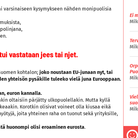
sai varsinaiseen kysymykseen nähden monipuolisia
Ei 
Mik
imuksista,
polinjana,
en.
Ter
Mik
ui vastataan jees tai njet.
Orp
Puo
 Suomen kohtalon;
joko noustaan EU-junaan nyt, tai
Mik
den yhteisön pysäkille tuleeko vielä juna Eurooppaan.
an, euron kannalla.
Vie
kin oltaisiin pärjätty ulkopuolellakin. Mutta kyllä
suo
eaakin. Korotkin olisivat voineet olla kiusaa eikä
Mik
ötyjä, joita yhteinen raha on tuonut sekä yrityksille,
östä huonompi olisi eroaminen eurosta
.