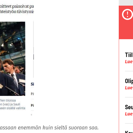
Tii
Lue
Oli
Lue
Seu
Lue
kassaan enemmän kuin sieltä suoraan saa.
Kau