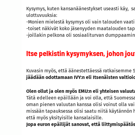
Kysymys, kuten kansanäänestykset useasti käy, 
ulottuvuuksia:
-Monien mielestä kysymys oli vain talouden vaat
-toiset näkivät koko jäsenyyden maatalouden tap
-joillakin pelkona oli sosiaaliturvan dumppaamin
Itse pelkistin kysymyksen, johon jout
Kuvasin myös, että äänestettäessä ratkaisemme
jäädään odottamaan IVY:n eli Itsenäisten valtioi
Olen ollut ja olen myös EMU:n eli yhteisen valuut
Tätä edelleen epäillään ja voi olla, että Suomessa
oman pienen valuutan kanssa olisi voinut olla vaik
missään tapauksessa olisi saatu niitä käytännön hy
että myös yksityisille kansalaisille.
Jopa euron epäilijät sanovat, että liittymispäät