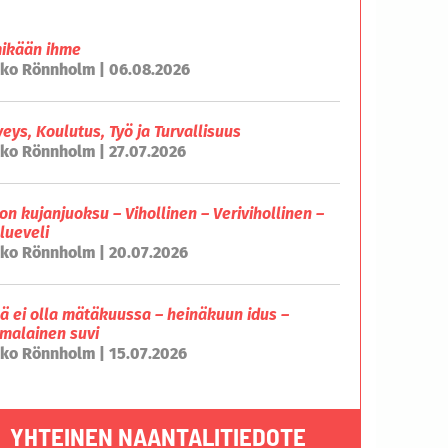
mikään ihme
ko Rönnholm | 06.08.2026
veys, Koulutus, Työ ja Turvallisuus
ko Rönnholm | 27.07.2026
on kujanjuoksu – Vihollinen – Verivihollinen –
lueveli
ko Rönnholm | 20.07.2026
lä ei olla mätäkuussa – heinäkuun idus –
malainen suvi
ko Rönnholm | 15.07.2026
YHTEINEN NAANTALITIEDOTE