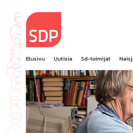
Skip
to
content
Etusivu
Uutisia
Sd-toimijat
Naisj