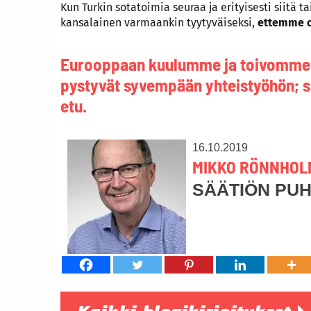
Kun Turkin sotatoimia seuraa ja erityisesti siitä 
kansalainen varmaankin tyytyväiseksi,
ettemme o
Eurooppaan kuulumme ja toivomme ha
pystyvät syvempään yhteistyöhön; 
etu.
16.10.2019
MIKKO RÖNNHOL
SÄÄTIÖN PU
Kaikki blogikirjoitukset