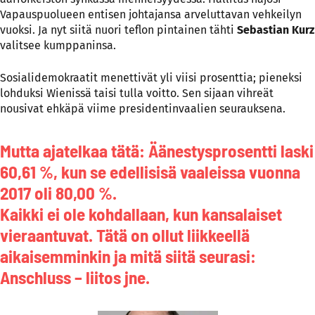
Vapauspuolueen entisen johtajansa arveluttavan vehkeilyn
vuoksi. Ja nyt siitä nuori teflon pintainen tähti
Sebastian Kurz
valitsee kumppaninsa.
Sosialidemokraatit menettivät yli viisi prosenttia; pieneksi
lohduksi Wienissä taisi tulla voitto. Sen sijaan vihreät
nousivat ehkäpä viime presidentinvaalien seurauksena.
Mutta ajatelkaa tätä: Äänestysprosentti laski
60,61 %, kun se edellisisä vaaleissa vuonna
2017 oli 80,00 %.
Kaikki ei ole kohdallaan, kun kansalaiset
vieraantuvat. Tätä on ollut liikkeellä
aikaisemminkin ja mitä siitä seurasi:
Anschluss – liitos jne.