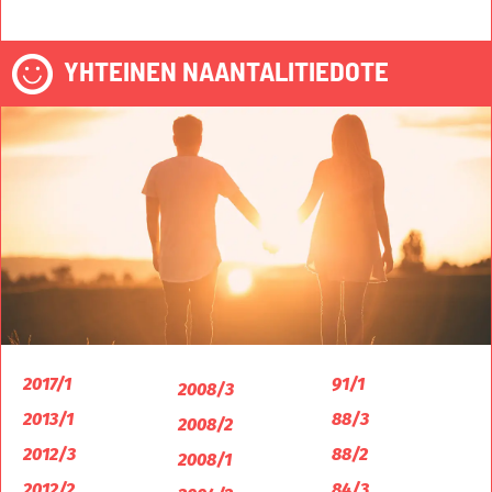
YHTEINEN NAANTALITIEDOTE
2017/1
91/1
2008/3
2013/1
88/3
2008/2
2012/3
88/2
2008/1
2012/2
84/3