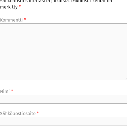
Sähköpostiosoitettasi ei julkaista.
Pakolliset kentät on
merkitty
*
Kommentti
*
Nimi
*
Sähköpostiosoite
*