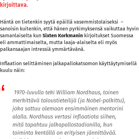
kirjoittava.
Häntä on tietenkin syytä epäillä vasemmistolaiseksi –
sanoisin kuitenkin, että hänen pyrkimyksensä vaikuttaa hyvin
samanlaiselta kun
Sixten Korkmanin
kirjoitukset Suomessa
eli ammattimaiselta, mutta laaja-alaiselta eli myös
palkansaajan intressiä ymmärtävänä.
Inflaation selittäminen jalkapallokatsomon käyttäytymisellä
kuulu näin:
1970-luvulla teki William Nordhaus, toinen
merkittävä taloustieteilijä (ja Nobel-palkittu),
joka sattuu olemaan
ensimmäinen mentorini
alalla. Nordhaus vertasi inflaatiota siihen,
mitä tapahtuu jalkapallostadionilla, kun
toiminta kentällä on erityisen jännittävää.