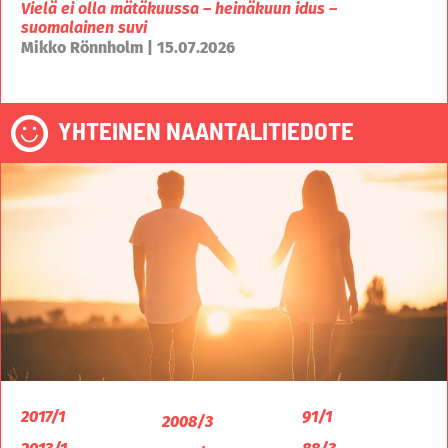
Vielä ei olla mätäkuussa – heinäkuun idus –
suomalainen suvi
Mikko Rönnholm | 15.07.2026
YHTEINEN NAANTALITIEDOTE
2017/1
91/1
2008/3