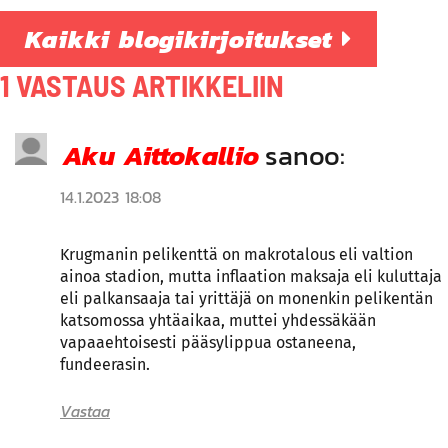
Kaikki blogikirjoitukset
1 VASTAUS ARTIKKELIIN
Aku Aittokallio
sanoo:
14.1.2023 18:08
Krugmanin pelikenttä on makrotalous eli valtion
ainoa stadion, mutta inflaation maksaja eli kuluttaja
eli palkansaaja tai yrittäjä on monenkin pelikentän
katsomossa yhtäaikaa, muttei yhdessäkään
vapaaehtoisesti pääsylippua ostaneena,
fundeerasin.
Vastaa