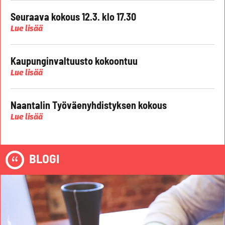
Seuraava kokous 12.3. klo 17.30
Lue lisää
Kaupunginvaltuusto kokoontuu
Lue lisää
Naantalin Työväenyhdistyksen kokous
Lue lisää
BLOGI