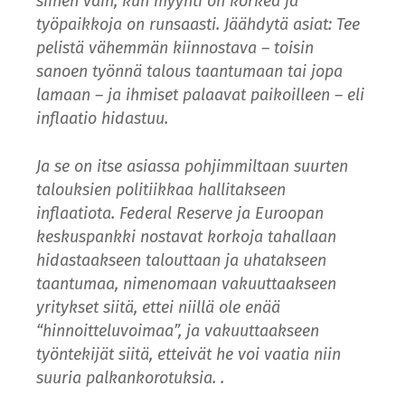
siihen vain, kun myynti on korkea ja
työpaikkoja on runsaasti. Jäähdytä asiat: Tee
pelistä vähemmän kiinnostava – toisin
sanoen työnnä talous taantumaan tai jopa
lamaan – ja ihmiset palaavat paikoilleen – eli
inflaatio hidastuu.
Ja se on itse asiassa pohjimmiltaan suurten
talouksien politiikkaa hallitakseen
inflaatiota. Federal Reserve ja Euroopan
keskuspankki nostavat korkoja tahallaan
hidastaakseen talouttaan ja uhatakseen
taantumaa, nimenomaan vakuuttaakseen
yritykset siitä, ettei niillä ole enää
“hinnoitteluvoimaa”, ja vakuuttaakseen
työntekijät siitä, etteivät he voi vaatia niin
suuria palkankorotuksia. .