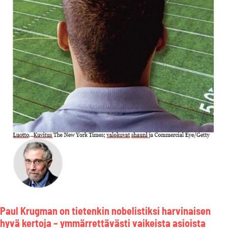
Paul Krugman on tietenkin nobelistiksi harvinaisen
hyvä kertoja – ymmärrettävästi vaikeista asioista