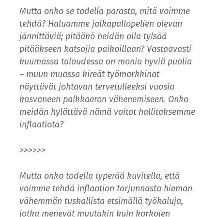
Mutta onko se todella parasta, mitä voimme
tehdä? Haluamme jalkapallopelien olevan
jännittäviä; pitääkö heidän olla tylsää
pitääkseen katsojia paikoillaan? Vastaavasti
kuumassa taloudessa on monia hyviä puolia
– muun muassa kireät työmarkkinat
näyttävät johtavan tervetulleeksi vuosia
kasvaneen
palkkaeron vähenemiseen.
Onko
meidän hylättävä nämä voitot hallitaksemme
inflaatiota?
>>>>>>
Mutta onko todella typerää kuvitella, että
voimme tehdä inflaation torjunnasta hieman
vähemmän tuskallista etsimällä työkaluja,
jotka menevät muutakin kuin korkojen