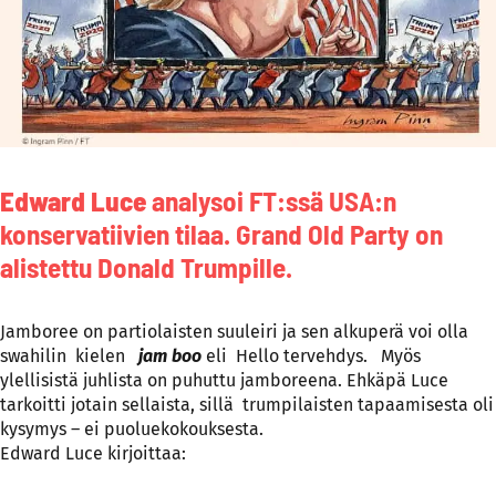
Edward Luce
analysoi FT:ssä USA:n
konservatiivien tilaa. Grand Old Party on
alistettu Donald Trumpille.
Jamboree on partiolaisten suuleiri ja sen alkuperä voi olla
swahilin kielen
jam boo
eli Hello tervehdys. Myös
ylellisistä juhlista on puhuttu jamboreena. Ehkäpä Luce
tarkoitti jotain sellaista, sillä trumpilaisten tapaamisesta oli
kysymys – ei puoluekokouksesta.
Edward Luce kirjoittaa: