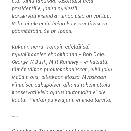
että tämä taktiikka tasoittaisi tietä
presidentille, jonka mielestä
konservatiivisuuden ainoa asia on voittaa.
Valta ei ole enää keino konservatiiviseen
päämäärään. Se on loppu.
Kukaan herra Trumpin edeltäjistä
republikaanien ehdokkaana – Bob Dole,
George W Bush, Mitt Romney – ei kutsuttu
tämän viikon puoluekokoukseen, eikä John
McCain olisi ollutkaan elossa. Myöskään
viimeisen sukupolven aikana rakennettuja
konservatiivisia ajatushautomoita ei ole
kuultu. Heidän palvelujaan ei enää tarvita.
…..
Olipa herra Trump voittanut vai hävinnyt