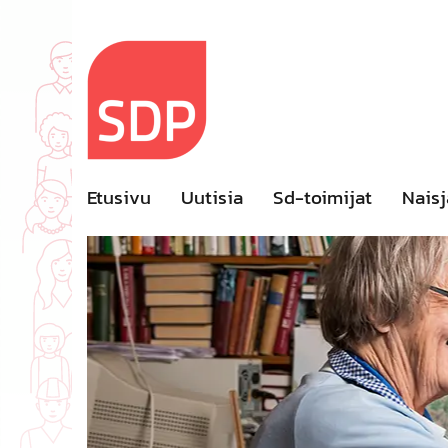
Skip
to
content
Etusivu
Uutisia
Sd-toimijat
Naisj