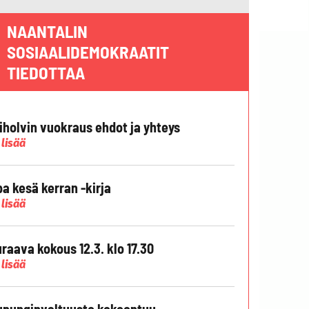
NAANTALIN
SOSIAALIDEMOKRAATIT
TIEDOTTAA
liholvin vuokraus ehdot ja yhteys
 lisää
pa kesä kerran -kirja
 lisää
raava kokous 12.3. klo 17.30
 lisää
punginvaltuusto kokoontuu