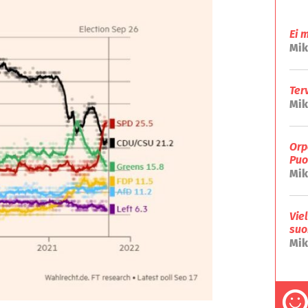
Ei 
Mik
Ter
Mik
Orp
Puo
Mik
Vie
suo
Mik