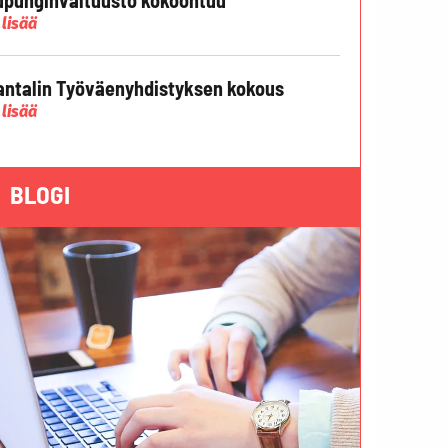
 lisää
ntalin Työväenyhdistyksen kokous
 lisää
BLOGI