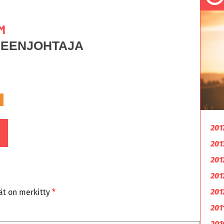
M
HEENJOHTAJA
201
201
201
201
201
tät on merkitty
*
201
201