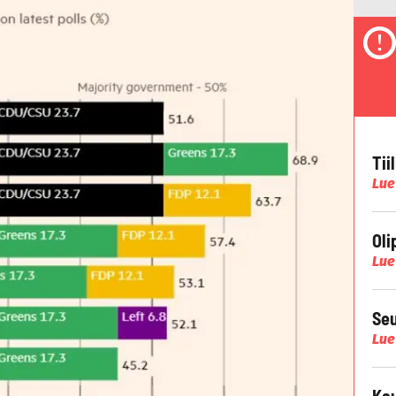
Tii
Lue
Oli
Lue
Seu
Lue
Kau