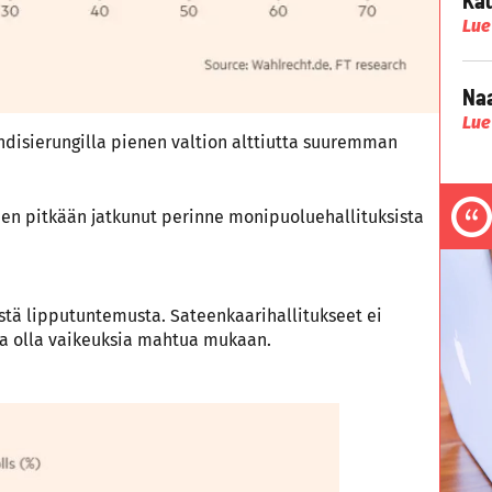
Lue
Naa
Lue
andisierungilla pienen valtion alttiutta suuremman
men pitkään jatkunut perinne monipuoluehallituksista
stä lipputuntemusta. Sateenkaarihallitukseet ei
lla olla vaikeuksia mahtua mukaan.