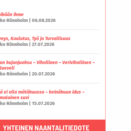
mikään ihme
ko Rönnholm | 06.08.2026
veys, Koulutus, Työ ja Turvallisuus
ko Rönnholm | 27.07.2026
on kujanjuoksu – Vihollinen – Verivihollinen –
lueveli
ko Rönnholm | 20.07.2026
lä ei olla mätäkuussa – heinäkuun idus –
malainen suvi
ko Rönnholm | 15.07.2026
YHTEINEN NAANTALITIEDOTE