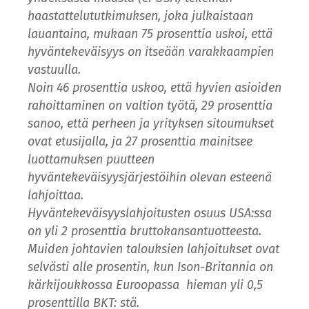
haastattelututkimuksen, joka julkaistaan
lauantaina, mukaan 75 prosenttia uskoi, että
hyväntekeväisyys on itseään varakkaampien
vastuulla.
Noin 46 prosenttia uskoo, että hyvien asioiden
rahoittaminen on valtion työtä, 29 prosenttia
sanoo, että perheen ja yrityksen sitoumukset
ovat etusijalla, ja 27 prosenttia mainitsee
luottamuksen puutteen
hyväntekeväisyysjärjestöihin olevan esteenä
lahjoittaa.
Hyväntekeväisyyslahjoitusten osuus USA:ssa
on yli 2 prosenttia bruttokansantuotteesta.
Muiden johtavien talouksien lahjoitukset ovat
selvästi alle prosentin, kun Ison-Britannia on
kärkijoukkossa Euroopassa hieman yli 0,5
prosenttilla BKT: stä.