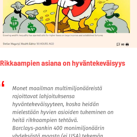
Rikkaampien asiana on hyväntekeväisyys
Monet maailman multimiljonääreistä
rajoittavat lahjoituksensa
hyväntekeväisyyteen, koska heidän
mielestään hyvien asioiden tukeminen on
heitä rikkaampien tehtävä.
Barclays-pankin 400 monimiljonäärin
yhdeksästä maasta (ei USA) tekemän