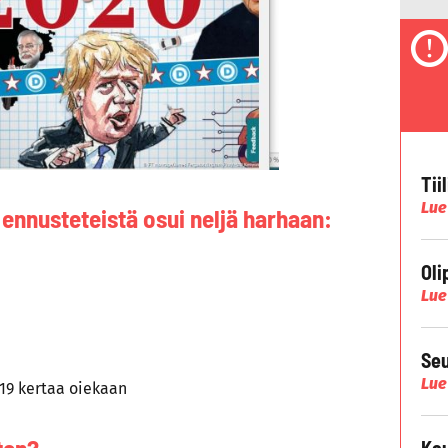
Tii
Lue
ennusteteistä osui neljä harhaan:
Oli
Lue
Seu
Lue
 19 kertaa oiekaan
Kau