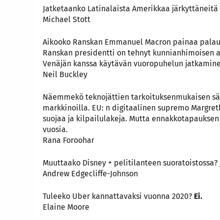
Jatketaanko Latinalaista Amerikkaa järkyttäneit
Michael Stott
Aikooko Ranskan Emmanuel Macron painaa palautu
Ranskan presidentti on tehnyt kunnianhimoisen a
Venäjän kanssa käytävän vuoropuhelun jatkamine
Neil Buckley
Näemmekö teknojättien tarkoituksenmukaisen s
markkinoilla. EU: n digitaalinen supremo Margret
suojaa ja kilpailulakeja. Mutta ennakkotapaukse
vuosia.
Rana Foroohar
Muuttaako Disney + pelitilanteen suoratoistossa?
Andrew Edgecliffe-Johnson
Tuleeko Uber kannattavaksi vuonna 2020?
Ei.
Elaine Moore