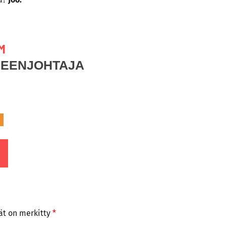
M
HEENJOHTAJA
tät on merkitty
*