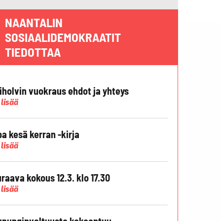
NAANTALIN
SOSIAALIDEMOKRAATIT
TIEDOTTAA
liholvin vuokraus ehdot ja yhteys
 lisää
pa kesä kerran -kirja
 lisää
raava kokous 12.3. klo 17.30
 lisää
punginvaltuusto kokoontuu