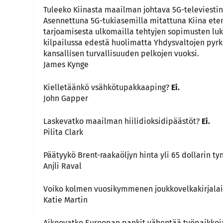
Tuleeko Kiinasta maailman johtava 5G-televiesti
Asennettuna 5G-tukiasemilla mitattuna Kiina ete
tarjoamisesta ulkomailla tehtyjen sopimusten lu
kilpailussa edestä huolimatta Yhdysvaltojen pyrki
kansallisen turvallisuuden pelkojen vuoksi.
James Kynge
Kielletäänkö vsähkötupakkaaping?
Ei.
John Gapper
Laskevatko maailman hiilidioksidipäästöt?
Ei.
Pilita Clark
Päätyykö Brent-raakaöljyn hinta yli 65 dollarin ty
Anjli Raval
Voiko kolmen vuosikymmenen joukkovelkakirjalain
Katie Martin
Aikoovatko Euroopan pankit vähentää työpaikko