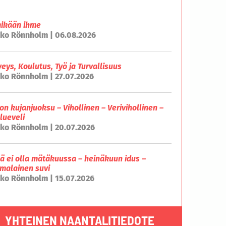
mikään ihme
ko Rönnholm | 06.08.2026
veys, Koulutus, Työ ja Turvallisuus
ko Rönnholm | 27.07.2026
on kujanjuoksu – Vihollinen – Verivihollinen –
lueveli
ko Rönnholm | 20.07.2026
lä ei olla mätäkuussa – heinäkuun idus –
malainen suvi
ko Rönnholm | 15.07.2026
YHTEINEN NAANTALITIEDOTE