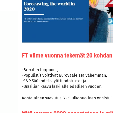
FT viime vuonna tekemät 20 kohdan 
-Brexit ei loppunut,
-Populistit voittivat Eurovaaleissa vähemmän,
-S&P 500 indeksi ylitti odotukset ja
-Brasilian kasvu laski alle edellisen vuoden.
Kohtalainen saavutus. Yksi ulkopuolinen onnistui