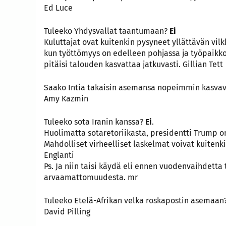
Ed Luce
Tuleeko Yhdysvallat taantumaan?
Ei
Kuluttajat ovat kuitenkin pysyneet yllättävän vil
kun työttömyys on edelleen pohjassa ja työpaikk
pitäisi talouden kasvattaa jatkuvasti. Gillian Tett
Saako Intia takaisin asemansa nopeimmin kasva
Amy Kazmin
Tuleeko sota Iranin kanssa?
Ei
.
Huolimatta sotaretoriikasta, presidentti Trump o
Mahdolliset virheelliset laskelmat voivat kuiten
Englanti
Ps. Ja niin taisi käydä eli ennen vuodenvaihdett
arvaamattomuudesta. mr
Tuleeko Etelä-Afrikan velka roskapostin asemaan
David Pilling