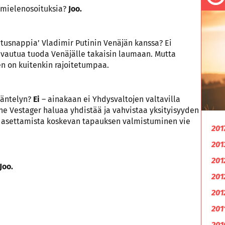
ä mielenosoituksia?
Joo.
snappia’ Vladimir Putinin Venäjän kanssa? Ei
vautua tuoda Venäjälle takaisin laumaan. Mutta
n on kuitenkin rajoitetumpaa.
ääntelyn?
Ei
– ainakaan ei Yhdysvaltojen valtavilla
he Vestager haluaa yhdistää ja vahvistaa yksityisyyden
n asettamista koskevan tapauksen valmistuminen vie
201
201
201
Joo.
201
201
201
201