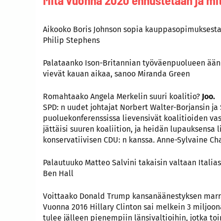
Mitä vuonna 2020 ennustetaan ja mi
Aikooko Boris Johnson sopia kauppasopimuksest
Philip Stephens
Palataanko Ison-Britannian työväenpuolueen ään
vievät kauan aikaa, sanoo Miranda Green
Romahtaako Angela Merkelin suuri koalitio?
Joo.
SPD: n uudet johtajat Norbert Walter-Borjansin ja 
puoluekonferenssissa lievensivät koalitioiden vas
jättäisi suuren koaliition, ja heidän lupauksensa l
konservatiivisen CDU: n kanssa. Anne-Sylvaine Ch
Palautuuko Matteo Salvini takaisin valtaan Italia
Ben Hall
Voittaako Donald Trump kansanäänestyksen marr
Vuonna 2016 Hillary Clinton sai melkein 3 miljo
tulee jälleen pienempiin länsivaltioihin, jotka toi