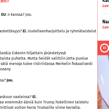
ten?
Lue
a
EU
: n kanssa? Joo.
Naa
Lue
estettävyys?
Ei.
Uudelleenharjoittelu ja ryhmätaistelut
Saskia Eskenin hiljattain järjestetyssä
taista puhetta. Mutta heidät valittiin jotta puolue
isätä menoja tulee ristiriidassa Merkelin fiskaalisesti
assany
ssa?
Joo.
askuun vaaleissa?
Ei.
onaa enemmän ääniä kuin Trump.Todellinen taistelu
mittivat voiton herra Trumpille viime kerralla.