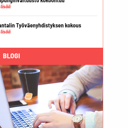
 lisää
ntalin Työväenyhdistyksen kokous
 lisää
BLOGI