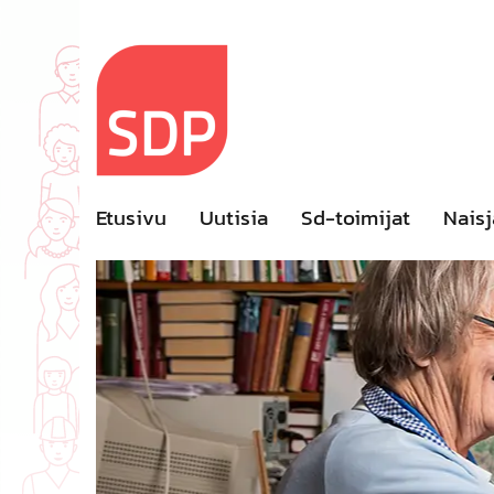
Skip
to
content
Etusivu
Uutisia
Sd-toimijat
Naisj