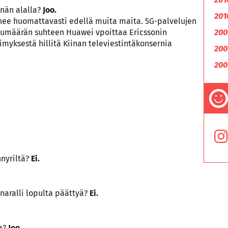
nnän alalla?
Joo.
201
nee huomattavasti edellä muita maita. 5G-palvelujen
kumäärän suhteen Huawei vpoittaa Ericssonin
200
myksestä hillitä Kiinan televiestintäkonsernia
200
200
nnyriltä?
Ei.
aralli lopulta päättyä?
Ei.
ja?
Joo.