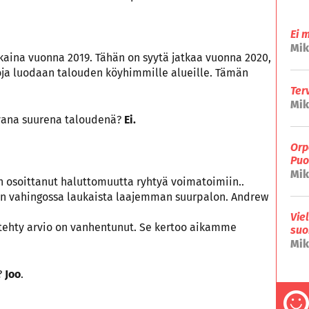
Ei 
Mik
kkaina vuonna 2019. Tähän on syytä jatkaa vuonna 2020,
oja luodaan talouden köyhimmille alueille. Tämän
Ter
Mik
vana suurena taloudenä?
Ei.
Orp
Puo
Mik
n osoittanut haluttomuutta ryhtyä voimatoimiin..
kin vahingossa laukaista laajemman suurpalon. Andrew
Vie
a tehty arvio on vanhentunut. Se kertoo aikamme
suo
Mik
?
Joo
.