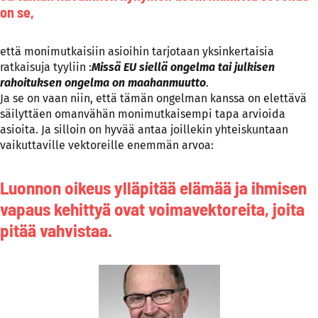
on se,
että monimutkaisiin asioihin tarjotaan yksinkertaisia
ratkaisuja tyyliin :
Missä EU siellä ongelma tai julkisen
rahoituksen ongelma on maahanmuutto
.
Ja se on vaan niin, että tämän ongelman kanssa on elettävä
säilyttäen omanvähän monimutkaisempi tapa arvioida
asioita. Ja silloin on hyvää antaa joillekin yhteiskuntaan
vaikuttaville vektoreille enemmän arvoa:
Luonnon oikeus ylläpitää elämää ja ihmisen
vapaus kehittyä ovat voimavektoreita, joita
pitää vahvistaa.