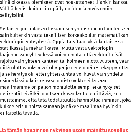
siinä oikeassa olemiseen ovat houkuttaneet liiankin kanssa.
Välillä heräsi kuitenkin epäily muiden ja myös omiin
selityksiini.
Sellaisen jonkinlaisen heräämisen yhteiskunnan luonteeseen
sain kuitenkin vasta teknillisen korkeakoulun matematiikan
vektoriopin yhteydessä. Oppia tarvitaan yksinkertaisessa
statiikassa ja mekaniikassa. Mutta vasta vektoriopin
laajennuksen yhteydessä voi huomata, että vektorit eivät
rajoitu vain yhteen kahteen tai kolmeen ulottuvuuteen, vaan
niitä ulottuvuuksia voi olla paljon enemmän – n-kappaletta.
Ja se herätys oli, ettei yhteiskuntaa voi kuvat vain yhdellä
esimerkiksi oikeisto- vasemmisto vektoreilla vaan
maailmamme on paljon moniulotteisempi eikä nykyiset
nelikentät eivätkä muutkaan kuvaukset ole riittäviä, kun
muistamme, että tätä todellisuutta hahmottaa ihminen, joka
kulkee erisuunnista samaan ja näkee maailmaa hyvinkin
erilaisella tavalla.
Ja tämän havainnon nykyinen usein mainittu sovellus