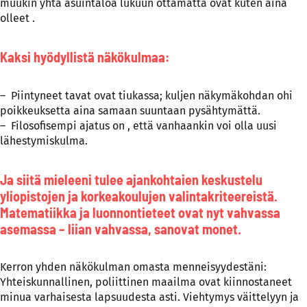
muukin yhtä asuintaloa lukuun ottamatta ovat kuten aina
olleet .
Kaksi hyödyllistä näkökulmaa:
– Piintyneet tavat ovat tiukassa; kuljen näkymäkohdan ohi
poikkeuksetta aina samaan suuntaan pysähtymättä.
– Filosofisempi ajatus on , että vanhaankin voi olla uusi
lähestymiskulma.
Ja siitä mieleeni tulee ajankohtaien keskustelu
yliopistojen ja korkeakoulujen valintakriteereistä.
Matematiikka ja luonnontieteet ovat nyt vahvassa
asemassa – liian vahvassa, sanovat monet.
Kerron yhden näkökulman omasta menneisyydestäni:
Yhteiskunnallinen, poliittinen maailma ovat kiinnostaneet
minua varhaisesta lapsuudesta asti. Viehtymys väittelyyn ja