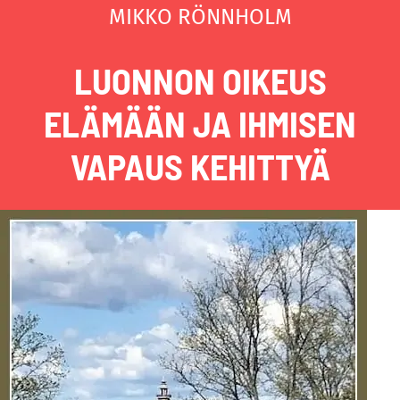
MIKKO RÖNNHOLM
LUONNON OIKEUS
ELÄMÄÄN JA IHMISEN
VAPAUS KEHITTYÄ