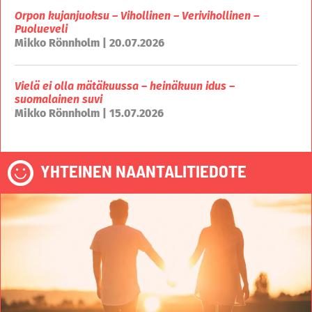
Orpon kujanjuoksu – Vihollinen – Verivihollinen –
Puolueveli
Mikko Rönnholm | 20.07.2026
Vielä ei olla mätäkuussa – heinäkuun idus –
suomalainen suvi
Mikko Rönnholm | 15.07.2026
YHTEINEN NAANTALITIEDOTE