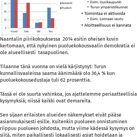
Naantalin piirikokouksessa 2014 esitin oheisen kuvin
kertomaan, että nykyinen puoluekokousvaalin demokratia ei
ole alueellisesti tasapuolinen.
Tilaanne tänä vuonna on vielä kärjistynyt: Turun
kunnallisvaaleissa saama äänimäärä olo 36,4 % kun
puoluekokousedustaja tuli 62 prosenttia.
Tässä ei ole suurta vahinkoa, jos ajattelemme periaatteellisia
kysymyksiä; niissä kaikki ovat demareita.
Sen sijaan erilaisten alueiden näkemykset eivät pääse
asianmukaisesti esille. Kuitenkin puolueen onnistuminen
riippuu puolueen johdosta, mutta viime kädessä kysymys on
siitä, miten paikallisesti lokaalisesti asiat hoidetaan ja