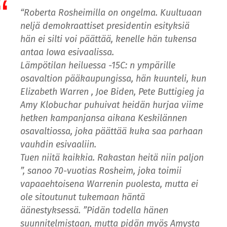
“Roberta Rosheimilla on ongelma. Kuultuaan
neljä demokraattiset presidentin esityksiä
hän ei silti voi päättää, kenelle hän tukensa
antaa Iowa esivaalissa.
Lämpötilan heiluessa -15C: n ympärille
osavaltion pääkaupungissa, hän kuunteli, kun
Elizabeth Warren , Joe Biden, Pete Buttigieg ja
Amy Klobuchar puhuivat heidän hurjaa viime
hetken kampanjansa aikana Keskilännen
osavaltiossa, joka päättää kuka saa parhaan
vauhdin esivaaliin.
Tuen niitä kaikkia. Rakastan heitä niin paljon
”, sanoo 70-vuotias Rosheim, joka toimii
vapaaehtoisena Warrenin puolesta, mutta ei
ole sitoutunut tukemaan häntä
äänestyksessä. ”Pidän todella hänen
suunnitelmistaan, mutta pidän myös Amysta