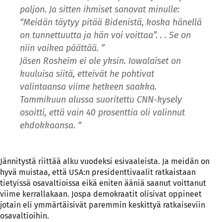
paljon. Ja sitten ihmiset sanovat minulle:
“Meidän täytyy pitää Bidenistä, koska hänellä
on tunnettuutta ja hän voi voittaa”. . . Se on
niin vaikea päättää. ”
Jäsen Rosheim ei ole yksin. Iowalaiset on
kuuluisa siitä, etteivät he pohtivat
valintaansa viime hetkeen saakka.
Tammikuun alussa suoritettu CNN-kysely
osoitti, että vain 40 prosenttia oli valinnut
ehdokkaansa. “
Jännitystä riittää alku vuodeksi esivaaleista. Ja meidän on
hyvä muistaa, että USA:n presidenttivaalit ratkaistaan
tietyissä osavaltioissa eikä eniten ääniä saanut voittanut
viime kerrallakaan. Jospa demokraatit olisivat oppineet
jotain eli ymmärtäisivät paremmin keskittyä ratkaiseviin
osavaltioihin.