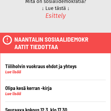
Mitä on sosialidemokratia?
↓
Lue tästä
↓
Esittely
NAANTALIN SOSIAALIDEMOKR
AATIT TIEDOTTAA
Tiiliholvin vuokraus ehdot ja yhteys
Lue lisää
Olipa kesä kerran -kirja
Lue lisää
Seuraava kokous 12.3. klo 17.30