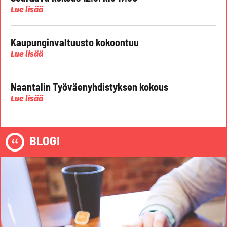
Lue lisää
Kaupunginvaltuusto kokoontuu
Lue lisää
Naantalin Työväenyhdistyksen kokous
Lue lisää
BLOGI