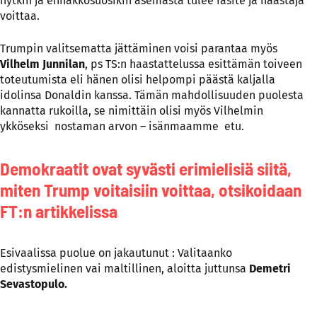
nytkin ja ennakkosuosikin asemasta tulee rasite ja haastaja
voittaa.
Trumpin valitsematta jättäminen voisi parantaa myös
Vilhelm Junnilan
, ps TS:n haastattelussa esittämän toiveen
toteutumista eli hänen olisi helpompi päästä kaljalla
idolinsa Donaldin kanssa. Tämän mahdollisuuden puolesta
kannatta rukoilla, se nimittäin olisi myös Vilhelmin
ykköseksi nostaman arvon – isänmaamme etu.
Demokraatit ovat syvästi erimielisiä siitä,
miten Trump voitaisiin voittaa, otsikoidaan
FT:n artikkelissa
Esivaalissa puolue on jakautunut : Valitaanko
edistysmielinen vai maltillinen, aloitta juttunsa
Demetri
Sevastopulo.