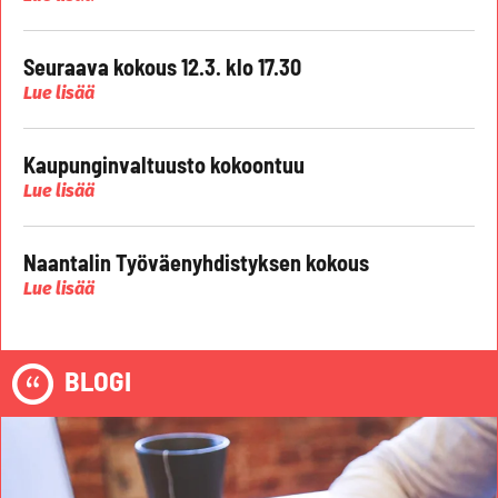
Seuraava kokous 12.3. klo 17.30
Lue lisää
Kaupunginvaltuusto kokoontuu
Lue lisää
Naantalin Työväenyhdistyksen kokous
Lue lisää
BLOGI