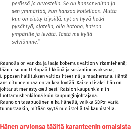
perässä ja arvostella. Se on kansanvaltaa ja
sen ymmärtää, kun kansaa koitellaan. Mutta
kun on eletty täysillä, nyt on hyvä hetki
pysähtyä, ajatella, olla kotona, katsoa
ympärille ja levätä. Tästä me kyllä
selviämme.”
Raunolla on vankka ja laaja kokemus valtion virkamiehenä;
läänin suunnittelupäällikkönä ja sosiaalineuvoksena,
Lipposen hallituksen valtiosihteerinä ja maaherrana. Häntä
ansioituneempaa on vaikea löytää. Kaiken lisäksi hän on
johtanut menestyksellisesti Raision kaupunkia niin
luottamushenkilönä kuin kaupunginjohtajana.
Rauno on tasapuolinen eikä hänellä, vaikka SDP:n väriä
tunnustaakin, mitään syytä mielistellä tai kaunistella.
Hänen arvionsa täältä karanteenin omaisista