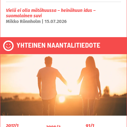
Vielä ei olla mätäkuussa – heinäkuun idus –
suomalainen suvi
Mikko Rönnholm | 15.07.2026
YHTEINEN NAANTALITIEDOTE
2017/1
91/1