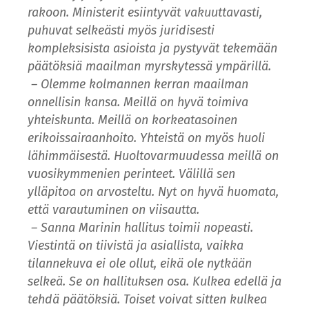
rakoon. Ministerit esiintyvät vakuuttavasti,
puhuvat selkeästi myös juridisesti
kompleksisista asioista ja pystyvät tekemään
päätöksiä maailman myrskytessä ympärillä.
– Olemme kolmannen kerran maailman
onnellisin kansa. Meillä on hyvä toimiva
yhteiskunta. Meillä on korkeatasoinen
erikoissairaanhoito. Yhteistä on myös huoli
lähimmäisestä. Huoltovarmuudessa meillä on
vuosikymmenien perinteet. Välillä sen
ylläpitoa on arvosteltu. Nyt on hyvä huomata,
että varautuminen on viisautta.
– Sanna Marinin hallitus toimii nopeasti.
Viestintä on tiivistä ja asiallista, vaikka
tilannekuva ei ole ollut, eikä ole nytkään
selkeä. Se on hallituksen osa. Kulkea edellä ja
tehdä päätöksiä. Toiset voivat sitten kulkea