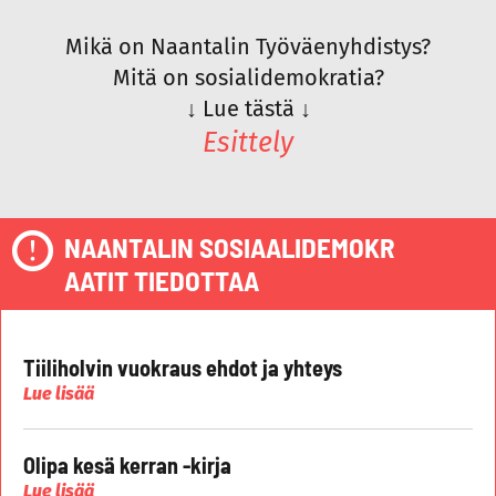
Mikä on Naantalin Työväenyhdistys?
Mitä on sosialidemokratia?
↓
Lue tästä
↓
Esittely
NAANTALIN SOSIAALIDEMOKR
AATIT TIEDOTTAA
Tiiliholvin vuokraus ehdot ja yhteys
Lue lisää
Olipa kesä kerran -kirja
Lue lisää