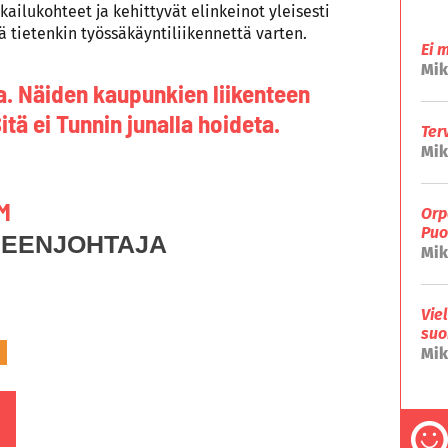
ailukohteet ja kehittyvät elinkeinot yleisesti
kä tietenkin työssäkäyntiliikennettä varten.
Ei 
Mik
a. Näiden kaupunkien liikenteen
ä ei Tunnin junalla hoideta.
Ter
Mik
M
Orp
Puo
HEENJOHTAJA
Mik
Vie
suo
Mik