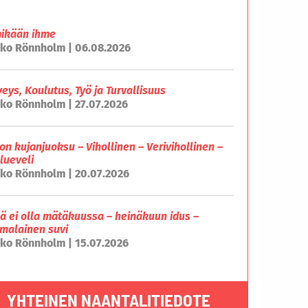
mikään ihme
ko Rönnholm | 06.08.2026
veys, Koulutus, Työ ja Turvallisuus
ko Rönnholm | 27.07.2026
on kujanjuoksu – Vihollinen – Verivihollinen –
lueveli
ko Rönnholm | 20.07.2026
lä ei olla mätäkuussa – heinäkuun idus –
malainen suvi
ko Rönnholm | 15.07.2026
YHTEINEN NAANTALITIEDOTE