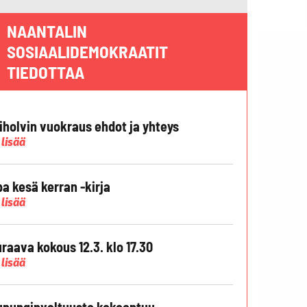
NAANTALIN
SOSIAALIDEMOKRAATIT
TIEDOTTAA
liholvin vuokraus ehdot ja yhteys
 lisää
pa kesä kerran -kirja
 lisää
raava kokous 12.3. klo 17.30
 lisää
punginvaltuusto kokoontuu