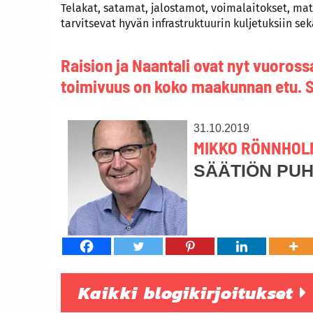
Telakat, satamat, jalostamot, voimalaitokset, matk
tarvitsevat hyvän infrastruktuurin kuljetuksiin se
Raision ja Naantali ovat nyt vuoross
toimivuus on koko maakunnan etu. Sit
31.10.2019
MIKKO RÖNNHOL
SÄÄTIÖN PU
Kaikki blogikirjoitukset