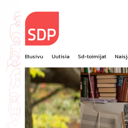
Skip
to
content
Etusivu
Uutisia
Sd-toimijat
Naisj