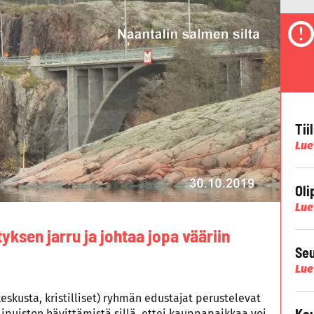
Tii
Lue
Oli
Lue
yksen jarru ja johtaa jopa vääriin
Seu
Lue
skusta, kristilliset) ryhmän edustajat perustelevat
Kau
lipuiston hävittämistä sillä, ettei kauppapaikkaa voi