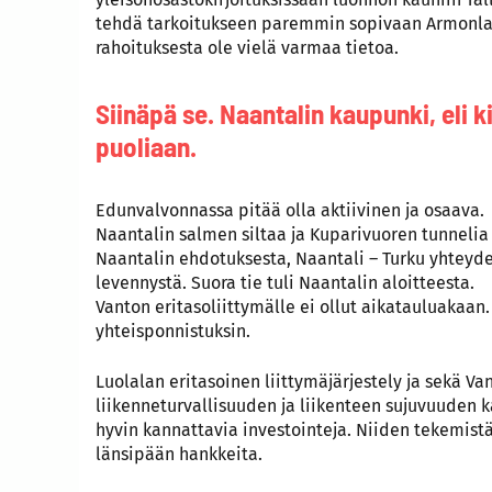
tehdä tarkoitukseen paremmin sopivaan Armonlaak
rahoituksesta ole vielä varmaa tietoa.
Siinäpä se. Naantalin kaupunki, eli ki
puoliaan.
Edunvalvonnassa pitää olla aktiivinen ja osaava.
Naantalin salmen siltaa ja Kuparivuoren tunnelia 
Naantalin ehdotuksesta, Naantali – Turku yhteyden
levennystä. Suora tie tuli Naantalin aloitteesta.
Vanton eritasoliittymälle ei ollut aikatauluakaan
yhteisponnistuksin.
Luolalan eritasoinen liittymäjärjestely ja sekä V
liikenneturvallisuuden ja liikenteen sujuvuuden k
hyvin kannattavia investointeja. Niiden tekemistä
länsipään hankkeita.