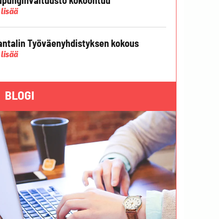
 lisää
ntalin Työväenyhdistyksen kokous
 lisää
BLOGI