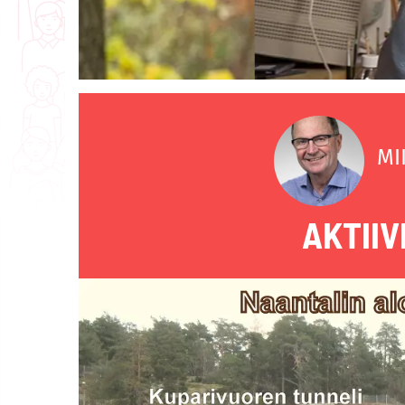
MI
AKTIIV