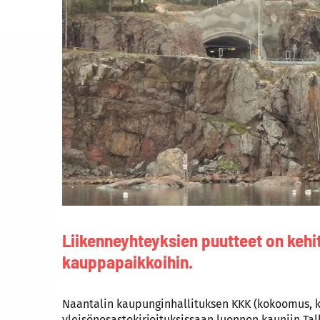
Liikenneyhteyksien puutteet on kehit
kauppapaikkoihin.
Naantalin kaupunginhallituksen KKK (kokoomus, ke
yleisönosastokirjoituksissaan luonnon kauniin Tal