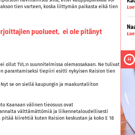
son tien varteen, koska liittymän paikasta eikä tien
Lue
Naa
rjoittajien puolueet, ei ole pitänyt
Lue
ei ollut TVL:n suunnitelmissa olemassakaan. Ne tulivat
 parantamiseksi tiepiiri esitti nykyisen Raision tien
. Nyt se on siellä kaupungin ja maakuntaliiton
anto Kaanaan välinen tieosuus ovat
annalta välttämättömiä ja liikennetaloudellisesti
 pitää kiirehtiä kuten Raision keskustan ja koko E 18